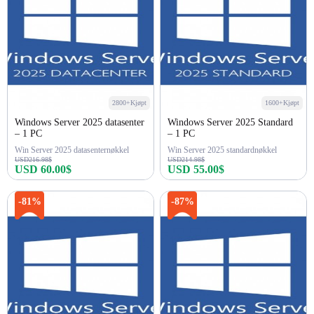
2800+Kjøpt
1600+Kjøpt
Windows Server 2025 datasenter
Windows Server 2025 Standard
– 1 PC
– 1 PC
Win Server 2025 datasenternøkkel
Win Server 2025 standardnøkkel
USD216.98$
USD214.98$
USD 60.00$
USD 55.00$
Kjøp nå
Kjøp nå
-81%
-87%