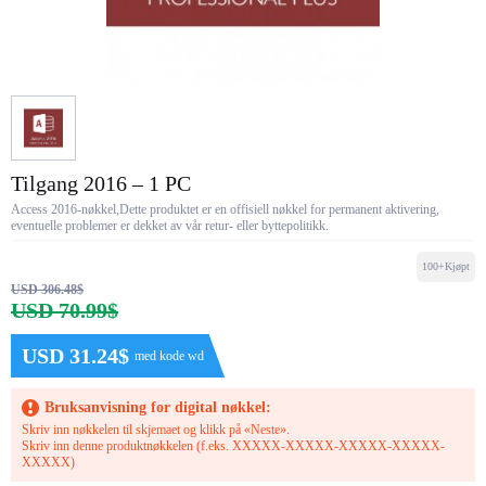
Tilgang 2016 – 1 PC
Access 2016-nøkkel,Dette produktet er en offisiell nøkkel for permanent aktivering,
eventuelle problemer er dekket av vår retur- eller byttepolitikk.
100+Kjøpt
USD 306.48$
USD 70.99$
USD 31.24$
med kode wd
Bruksanvisning for digital nøkkel:
Skriv inn nøkkelen til skjemaet og klikk på «Neste».
Skriv inn denne produktnøkkelen (f.eks. XXXXX-XXXXX-XXXXX-XXXXX-
XXXXX)