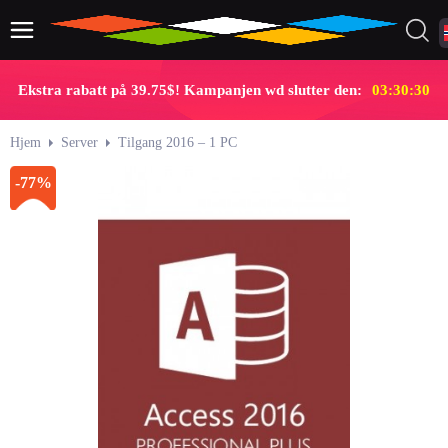
Ekstra rabatt på 39.75$! Kampanjen wd slutter den:
03:30:29
Hjem
Server
Tilgang 2016 – 1 PC
-77%