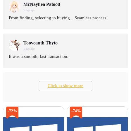
McNayhea Patood
1 day age
From finding, selecting to buying... Seamless process
Tooveauth Thyto
1 day age
It was a smooth, fast transaction.
Click to show more
-72%
-74%