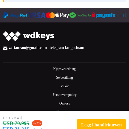
zetianrao@gmail.com
telegram:
langoshsun
Kjøpsveiledning
Se bestilling
Vilkår
Personvernpolicy
Om oss
Kontakt oss
USD 306.48$
Ofte stilte spørsmål
USD 70.99$
-77%
Legg i handlekurven