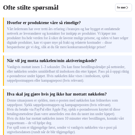
Ofte stilte spørsmål
Se mer
Hvorfor er produktene våre så rimelige?
Vårt lederteam har over tretti års erfaring i bransjen og har bygget et omfattende
nettverk av leverandører og kontakter for innkjøp av produkter. Vi kjøper inn
produkter fra hele verden for å sikre de laveste mulige prisene, og siden vi bare selger
digitale produkter, kan vi spare mye på frakt og relaterte kostnader – disse
besparelsene gir vi deg, slik at du får mest konkurransedyktige priser!
Når vil jeg motta nøkkelen/min aktiveringskode?
Vanligvis mottatt innen 1–3 sekunder. Du kan finne bestillingsdetaljer på nettsteder,
eller nøkkelen sendes umiddelbart til innboksen din etter kjøpet. Pass på å oppgi riktig
e-postadresse under kjøpet. Hvis nøkkelen ikke vises i innboksen, sjekk
søppelpostmappen eller kampagnepost (hvis relevant).
Hva skal jeg gjøre hvis jeg ikke har mottatt nøkkelen?
Denne situasjonen er sjelden, men e-posten med nøkkelen kan feilmerkes som
søppelpost. Sjekk søppelpostmappen og kampagneposten (hvis relevant).
Hvis du betalte via PayPal eller Apple Pay, sjekk e-postadressen knyttet til disse
betalingsmetodene (kan være annerledes enn den du tastet inn under kjøpet).
Hvis du ikke har mottatt nøkkelen innen 10 minutter etter bestillingen, kontakt vårt
supportteam – de vil hjelpe deg.
For spill som er tilgjengelige først, sender vi vanligvis nøkkelen via e-post på
utgivelsesdatoen (rundt når de blir tilgjengelige).