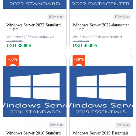
3800+Kjøpt
1700+Kjøpt
Windows Server 2022 Standard
Windows Server 2022-datasenter
– 1 PC
– 1 PC
Win Server 2022 standardnøkkel
Win Server 2022 datasenternøkkel
USD200.89$
USD307.49$
USD 38.00$
USD 40.00$
Kjøp nå
Kjøp nå
-80%
-80%
950+Kjøpt
780+Kjøpt
Windows Server 2016 Standard
Windows Server 2019 Essentials