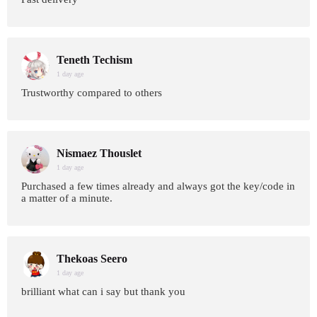
Teneth Techism
1 day age
Trustworthy compared to others
Nismaez Thouslet
1 day age
Purchased a few times already and always got the key/code in
a matter of a minute.
Thekoas Seero
1 day age
brilliant what can i say but thank you