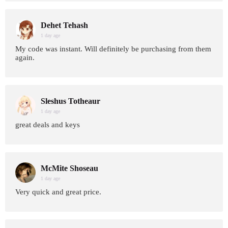
Dehet Tehash
1 day age
My code was instant. Will definitely be purchasing from them
again.
Sleshus Totheaur
1 day age
great deals and keys
McMite Shoseau
1 day age
Very quick and great price.