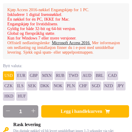
Kjøp Access 2016-nøkkel Engangskjøp for 1 PC.
Inkluderer 1 digital lisensnøkkel.
Én nøkkel for én PC, IKKE for Mac.
Engangskjøp for livstidslisens.
Gyldig for både 32-bit og 64-bit versjon.
Global og flerspråklig støtte.
Kun for Windows 7 eller nyere versjoner.
Offisiell nedlastingslenke:
Microsoft Access 2016.
Mer informasjon
om nedlasting og installasjon finner du i e-post med umiddelbar
levering. Sjekk også spam- eller søppelpostmappen.
Bytt valuta:
USD
EUR
GBP
MXN
RUB
TWD
AUD
BRL
CAD
CZK
ILS
SEK
DKK
NOK
PLN
CHF
SGD
NZD
JPY
HKD
HUF
Legg i handlekurven
Rask levering
Din digitale nøkkel vil bli levert umiddelbart innen 1-3 sekunder via vårt