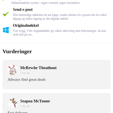
fullautomatiske system - ingen ventetid, ingen forsinkelse.
Send e-post
Den hemmelige nøkkelen du har kjøpt, sendes direkte til e-posten din for enkel
tilgang og sikker lagring av din digitale nøkkel.
Originalnøkkel
Vær trygg: Våre originalnøkler gir sikker aktivering uten bekymringer, du kan
stole helt på oss.
Vurderinger
McRewhe Theathout
1 day age
Allways find great deals
Seapoa McToune
1 day age
Fast delivery