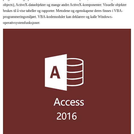
objects), ActiveX-dataobjekter og mange andre ActiveX-komponenter. Visuelle objekter
brukes til å vise tabeller og rapporter. Metodene og egenskapene deres finnes i VBA-
programmeringsmiljøet. VBA-kodemoduler kan deklarere og kalle Windows-
operativsystemfunksjoner.