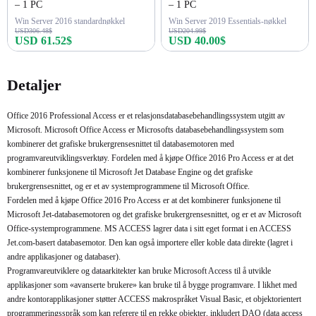
– 1 PC
– 1 PC
Win Server 2016 standardnøkkel
Win Server 2019 Essentials-nøkkel
USD306.48$
USD204.99$
USD 61.52$
USD 40.00$
Kjøp nå
Kjøp nå
Detaljer
Office 2016 Professional Access er et relasjonsdatabasebehandlingssystem utgitt av
Microsoft. Microsoft Office Access er Microsofts databasebehandlingssystem som
kombinerer det grafiske brukergrensesnittet til databasemotoren med
programvareutviklingsverktøy. Fordelen med å kjøpe Office 2016 Pro Access er at det
kombinerer funksjonene til Microsoft Jet Database Engine og det grafiske
brukergrensesnittet, og er et av systemprogrammene til Microsoft Office.
Fordelen med å kjøpe Office 2016 Pro Access er at det kombinerer funksjonene til
Microsoft Jet-databasemotoren og det grafiske brukergrensesnittet, og er et av Microsoft
Office-systemprogrammene. MS ACCESS lagrer data i sitt eget format i en ACCESS
Jet.com-basert databasemotor. Den kan også importere eller koble data direkte (lagret i
andre applikasjoner og databaser).
Programvareutviklere og dataarkitekter kan bruke Microsoft Access til å utvikle
applikasjoner som «avanserte brukere» kan bruke til å bygge programvare. I likhet med
andre kontorapplikasjoner støtter ACCESS makrospråket Visual Basic, et objektorientert
programmeringsspråk som kan referere til en rekke objekter, inkludert DAO (data access