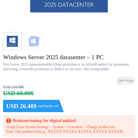
Windows Server 2025 datasenter – 1 PC
Win Server 2025 datasenternøkkel,Dette produktet er en offisiell nøkkel for permanent
aktivering, eventuelle problemer er dekket av vår retur- eller byttepolitikk.
2800+Kjøpt
USD 216.98$
USD 60.00$
USD 26.40$
med kode wd
Bruksanvisning for digital nøkkel:
Usage,Open System:Settings > System > Activation > Change product key
Enter This product key(e.g., XXXXX-XXXXX-XXXXX-XXXXX-XXXXX)