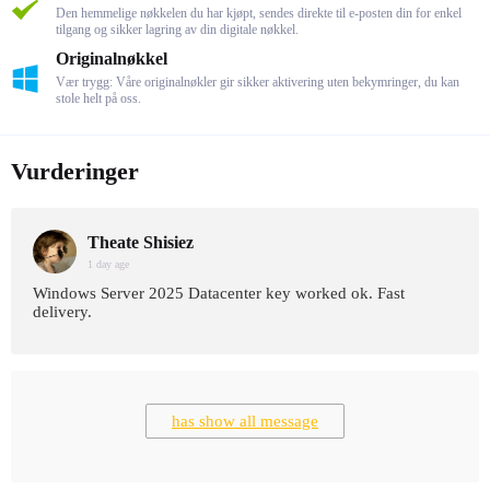
Den hemmelige nøkkelen du har kjøpt, sendes direkte til e-posten din for enkel
tilgang og sikker lagring av din digitale nøkkel.
Originalnøkkel
Vær trygg: Våre originalnøkler gir sikker aktivering uten bekymringer, du kan
stole helt på oss.
Vurderinger
Theate Shisiez
1 day age
Windows Server 2025 Datacenter key worked ok. Fast
delivery.
has show all message