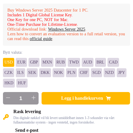
Buy Windows Server 2025 Datacenter for 1 PC.
Includes 1 Digital Global License Key.
One Key for one PC, NOT for Mac.
One-Time Purchase for Lifetime-License.
Official download link:
Windows Server 2025
.
Lern how to convert an evaluation version to a full retail version, you
can read this
official guide
.
Bytt valuta:
USD
EUR
GBP
MXN
RUB
TWD
AUD
BRL
CAD
CZK
ILS
SEK
DKK
NOK
PLN
CHF
SGD
NZD
JPY
HKD
HUF
Legg i handlekurven
Rask levering
Din digitale nøkkel vil bli levert umiddelbart innen 1-3 sekunder via vårt
fullautomatiske system - ingen ventetid, ingen forsinkelse.
Send e-post