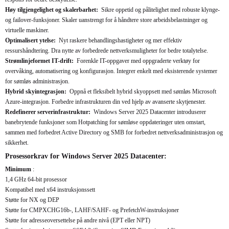
Høy tilgjengelighet og skalerbarhet:
Sikre oppetid og pålitelighet med robuste klynge-
og failover-funksjoner. Skaler uanstrengt for å håndtere store arbeidsbelastninger og
virtuelle maskiner.
Optimalisert ytelse:
Nyt raskere behandlingshastigheter og mer effektiv
ressurshåndtering. Dra nytte av forbedrede nettverksmuligheter for bedre totalytelse.
Strømlinjeformet IT-drift:
Forenkle IT-oppgaver med oppgraderte verktøy for
overvåking, automatisering og konfigurasjon. Integrer enkelt med eksisterende systemer
for sømløs administrasjon.
Hybrid skyintegrasjon:
Oppnå et fleksibelt hybrid skyoppsett med sømløs Microsoft
Azure-integrasjon. Forbedre infrastrukturen din ved hjelp av avanserte skytjenester.
Redefinerer serverinfrastruktur:
Windows Server 2025 Datacenter introduserer
banebrytende funksjoner som Hotpatching for sømløse oppdateringer uten omstart,
sammen med forbedret Active Directory og SMB for forbedret nettverksadministrasjon og
sikkerhet.
Prosessorkrav for Windows Server 2025 Datacenter:
Minimum
:
1,4 GHz 64-bit prosessor
Kompatibel med x64 instruksjonssett
Støtte for NX og DEP
Støtte for CMPXCHG16b-, LAHF/SAHF- og PrefetchW-instruksjoner
Støtte for adresseoversettelse på andre nivå (EPT eller NPT)