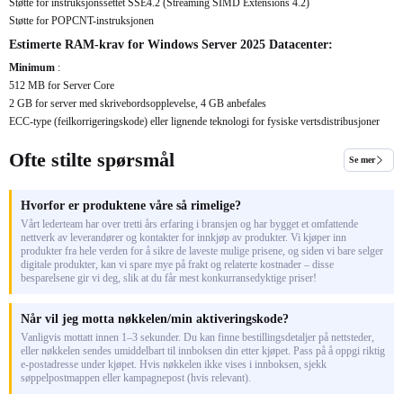
Støtte for instruksjonssettet SSE4.2 (Streaming SIMD Extensions 4.2)
Støtte for POPCNT-instruksjonen
Estimerte RAM-krav for Windows Server 2025 Datacenter:
Minimum
:
512 MB for Server Core
2 GB for server med skrivebordsopplevelse, 4 GB anbefales
ECC-type (feilkorrigeringskode) eller lignende teknologi for fysiske vertsdistribusjoner
Ofte stilte spørsmål
Se mer
Hvorfor er produktene våre så rimelige?
Vårt lederteam har over tretti års erfaring i bransjen og har bygget et omfattende
nettverk av leverandører og kontakter for innkjøp av produkter. Vi kjøper inn
produkter fra hele verden for å sikre de laveste mulige prisene, og siden vi bare selger
digitale produkter, kan vi spare mye på frakt og relaterte kostnader – disse
besparelsene gir vi deg, slik at du får mest konkurransedyktige priser!
Når vil jeg motta nøkkelen/min aktiveringskode?
Vanligvis mottatt innen 1–3 sekunder. Du kan finne bestillingsdetaljer på nettsteder,
eller nøkkelen sendes umiddelbart til innboksen din etter kjøpet. Pass på å oppgi riktig
e-postadresse under kjøpet. Hvis nøkkelen ikke vises i innboksen, sjekk
søppelpostmappen eller kampagnepost (hvis relevant).