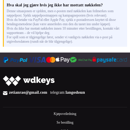
Hva skal jeg gjøre hvis jeg ikke har mottatt nøkkelen?
Denne situasjonen er sjelden, men e-posten med nøkkelen kan feilmerkes som
søppelpost. Sjekk søppelpostmappen og kampagneposten (hvis relevant).
Hvis du betalte via PayPal eller Apple Pay, sjekk e-postadressen knyttet til disse
betalingsmetodene (kan være annerledes enn den du tastet inn under kjøpet).
Hvis du ikke har mottatt nøkkelen innen 10 minutter etter bestillingen, kontakt vårt
supportteam – de vil hjelpe deg.
For spill som er tilgjengelige først, sender vi vanligvis nøkkelen via e-post på
utgivelsesdatoen (rundt når de blir tilgjengelige).
zetianrao@gmail.com
telegram:
langoshsun
Kjøpsveiledning
Se bestilling