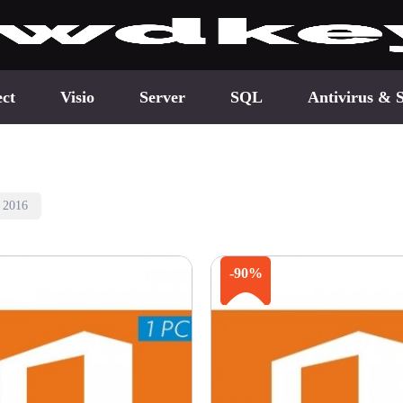
ect
Visio
Server
SQL
Antivirus & S
e 2016
-90%