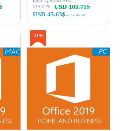
Hjem- og studentnøkkel
$
USD 103.71$
USD180.7$
USD 45.63$
with code wd
Kjøp nå
-51%