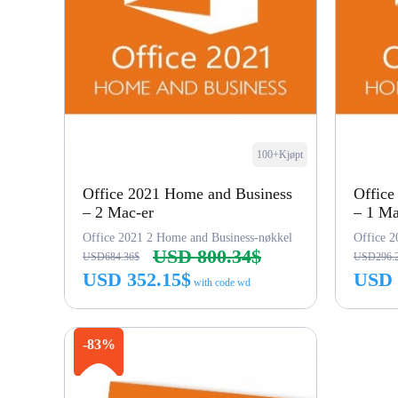
100+Kjøpt
Office 2021 Home and Business
Office
– 2 Mac-er
– 1 M
Office 2021 2 Home and Business-nøkkel
USD 800.34$
USD684.36$
USD296.
USD 352.15$
USD 
with code wd
Kjøp nå
-83%