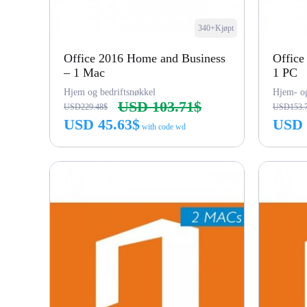
340+Kjøpt
Office 2016 Home and Business
Office
– 1 Mac
1 PC
Hjem og bedriftsnøkkel
Hjem- og
USD 103.71$
USD229.48$
USD153.
USD 45.63$
USD 
with code wd
Kjøp nå