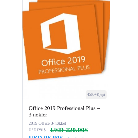
4500+Kjøpt
Office 2019 Professional Plus –
3 nøkler
2019 Office 3-nøkkel
USD 220.00$
USD1291$
USD 96.80$