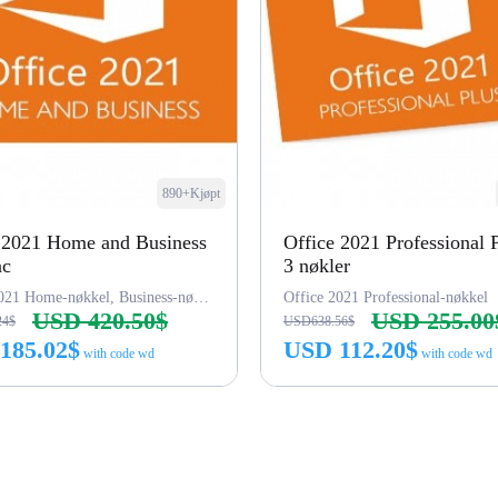
890+Kjøpt
 2021 Home and Business
Office 2021 Professional 
ac
3 nøkler
Office 2021 Home-nøkkel, Business-nøkkel
Office 2021 Professional-nøkkel
USD 420.50$
USD 255.00
24$
USD638.56$
185.02$
USD 112.20$
with code wd
with code wd
Kjøp nå
Kjøp nå