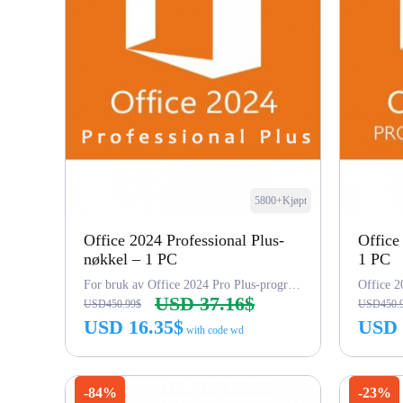
5800+Kjøpt
Office 2024 Professional Plus-
Office
nøkkel – 1 PC
1 PC
For bruk av Office 2024 Pro Plus-programvare (Word, Excel...), LTSC
Office 2
USD 37.16$
USD450.99$
USD450.
USD 16.35$
USD 
with code wd
Kjøp nå
-84%
-23%