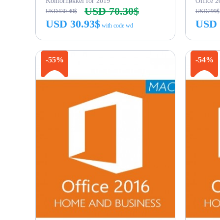
Kontornøkkel for 2019
USD 70.30$
USD430.49$
USD299$
USD 30.93$
USD 
with code wd
Kjøp nå
-55%
-54%