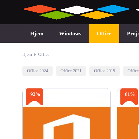
Hjem
Windows
Office
Proj
Hjem
Office
Office 2024
Office 2021
Office 2019
Offic
-92%
-81%