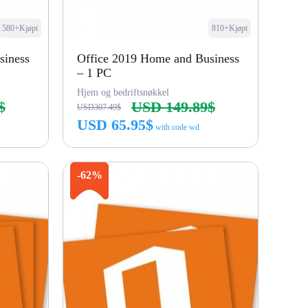
580+Kjøpt
810+Kjøpt
siness
Office 2019 Home and Business
– 1 PC
Hjem og bedriftsnøkkel
$
USD 149.89$
USD307.49$
USD 65.95$
with code wd
Kjøp nå
-62%