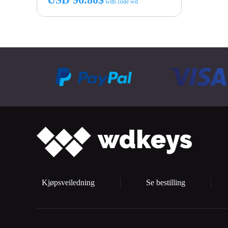
with code wd
Kjøp nå
Kjøpsveiledning
Se bestilling