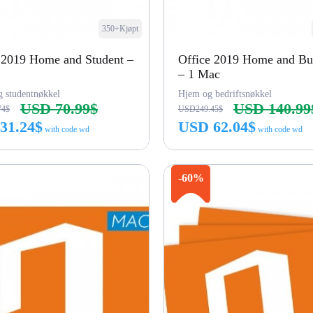
350+Kjøpt
 2019 Home and Student –
Office 2019 Home and Bu
– 1 Mac
 studentnøkkel
Hjem og bedriftsnøkkel
USD 70.99$
USD 140.99
74$
USD249.45$
31.24$
USD 62.04$
with code wd
with code wd
Kjøp nå
Kjøp nå
-60%