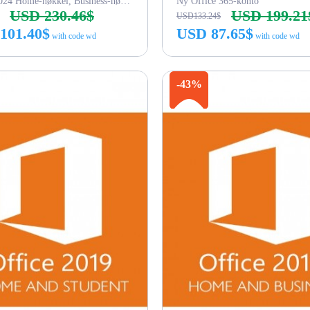
Office 2024 Home-nøkkel, Business-nøkkel
Ny Office 365-konto
USD 230.46$
USD 199.21
USD133.24$
101.40$
USD 87.65$
with code wd
with code wd
Kjøp nå
Kjøp nå
-43%