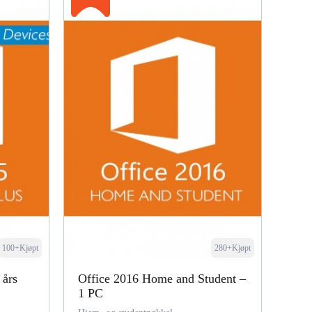
100+Kjøpt
280+Kjøpt
 års
Office 2016 Home and Student –
1 PC