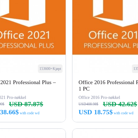
153600+Kjøpt
13
 2021 Professional Plus –
Office 2016 Professional 
1 PC
021 Pro-nøkkel
Office 2016 Pro-nøkkel
USD 87.87$
USD 42.62$
99$
USD408.98$
38.66$
USD 18.75$
with code wd
with code wd
Kjøp nå
Kjøp nå