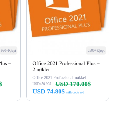
980+Kjøpt
6500+Kjøpt
Plus –
Office 2021 Professional Plus –
2 nøkler
Office 2021 Professional-nøkkel
$
USD 170.00$
USD450.99$
USD 74.80$
with code wd
Kjøp nå