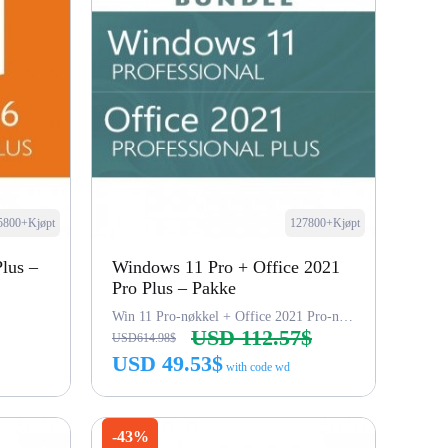
5800+Kjøpt
127800+Kjøpt
Plus –
Windows 11 Pro + Office 2021
Pro Plus – Pakke
Win 11 Pro-nøkkel + Office 2021 Pro-nøkkel
USD 112.57$
USD614.98$
USD 49.53$
with code wd
Kjøp nå
-43%