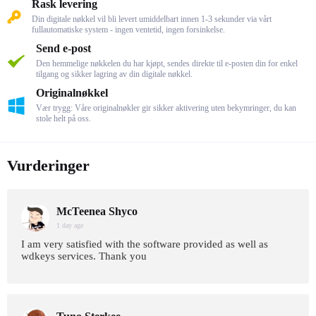
Rask levering
Din digitale nøkkel vil bli levert umiddelbart innen 1-3 sekunder via vårt
fullautomatiske system - ingen ventetid, ingen forsinkelse.
Send e-post
Den hemmelige nøkkelen du har kjøpt, sendes direkte til e-posten din for enkel
tilgang og sikker lagring av din digitale nøkkel.
Originalnøkkel
Vær trygg: Våre originalnøkler gir sikker aktivering uten bekymringer, du kan
stole helt på oss.
Vurderinger
McTeenea Shyco
1 day age
I am very satisfied with the software provided as well as
wdkeys services. Thank you