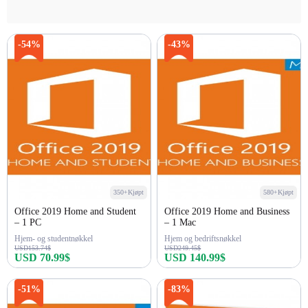
-54%
-43%
350+Kjøpt
580+Kjøpt
Office 2019 Home and Student
Office 2019 Home and Business
– 1 PC
– 1 Mac
Hjem- og studentnøkkel
Hjem og bedriftsnøkkel
USD153.74$
USD249.45$
USD 70.99$
USD 140.99$
Kjøp nå
Kjøp nå
-51%
-83%