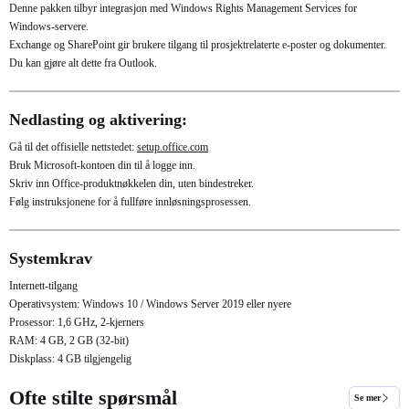
Denne pakken tilbyr integrasjon med Windows Rights Management Services for
Windows-servere.
Exchange og SharePoint gir brukere tilgang til prosjektrelaterte e-poster og dokumenter.
Du kan gjøre alt dette fra Outlook.
Nedlasting og aktivering:
Gå til det offisielle nettstedet:
setup.office.com
Bruk Microsoft-kontoen din til å logge inn.
Skriv inn Office-produktnøkkelen din, uten bindestreker.
Følg instruksjonene for å fullføre innløsningsprosessen.
Systemkrav
Internett-tilgang
Operativsystem: Windows 10 / Windows Server 2019 eller nyere
Prosessor: 1,6 GHz, 2-kjerners
RAM: 4 GB, 2 GB (32-bit)
Diskplass: 4 GB tilgjengelig
Ofte stilte spørsmål
Se mer