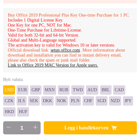
Buy Office 2019 Professional Plus Key One-time Purchase for 1 PC.
Includes 1 Digital License Key.
One Key for one PC, NOT for Mac.
One-Time Purchase for Lifetime-License.
Valid for both 32-bit and 64-bit Version.
Global and Multi-Language supported.
The activation key is valid for Windows 10 or later versions.
Official download link:
setup.office.com
. More information about
download and installation you can find in instant delivery email,
please also check the spam or junk mail folder.
Link to Office 2019 MAC Version for Apple users.
Bytt valuta:
USD
EUR
GBP
MXN
RUB
TWD
AUD
BRL
CAD
CZK
ILS
SEK
DKK
NOK
PLN
CHF
SGD
NZD
JPY
HKD
HUF
Legg i handlekurven