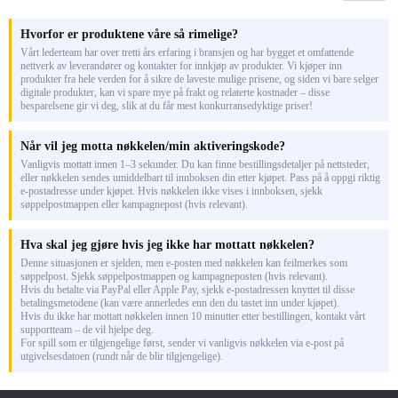
Hvorfor er produktene våre så rimelige?
Vårt lederteam har over tretti års erfaring i bransjen og har bygget et omfattende
nettverk av leverandører og kontakter for innkjøp av produkter. Vi kjøper inn
produkter fra hele verden for å sikre de laveste mulige prisene, og siden vi bare selger
digitale produkter, kan vi spare mye på frakt og relaterte kostnader – disse
besparelsene gir vi deg, slik at du får mest konkurransedyktige priser!
Når vil jeg motta nøkkelen/min aktiveringskode?
Vanligvis mottatt innen 1–3 sekunder. Du kan finne bestillingsdetaljer på nettsteder,
eller nøkkelen sendes umiddelbart til innboksen din etter kjøpet. Pass på å oppgi riktig
e-postadresse under kjøpet. Hvis nøkkelen ikke vises i innboksen, sjekk
søppelpostmappen eller kampagnepost (hvis relevant).
Hva skal jeg gjøre hvis jeg ikke har mottatt nøkkelen?
Denne situasjonen er sjelden, men e-posten med nøkkelen kan feilmerkes som
søppelpost. Sjekk søppelpostmappen og kampagneposten (hvis relevant).
Hvis du betalte via PayPal eller Apple Pay, sjekk e-postadressen knyttet til disse
betalingsmetodene (kan være annerledes enn den du tastet inn under kjøpet).
Hvis du ikke har mottatt nøkkelen innen 10 minutter etter bestillingen, kontakt vårt
supportteam – de vil hjelpe deg.
For spill som er tilgjengelige først, sender vi vanligvis nøkkelen via e-post på
utgivelsesdatoen (rundt når de blir tilgjengelige).