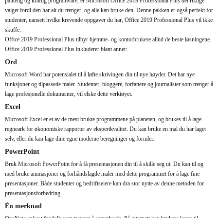
pålitelig og kraftig programvare, er Microsoft Office 2019 Professional Plus det riktige
valget fordi den har alt du trenger, og alle kan bruke den. Denne pakken er også perfekt for
studenter, uansett hvilke krevende oppgaver du har, Office 2019 Professional Plus vil ikke
skuffe.
Office 2019 Professional Plus tilbyr hjemme- og kontorbrukere alltid de beste løsningene.
Office 2019 Professional Plus inkluderer blant annet:
Ord
Microsoft Word har potensialet til å løfte skrivingen din til nye høyder. Det har nye
funksjoner og tilpassede maler. Studenter, bloggere, forfattere og journalister som trenger å
lage profesjonelle dokumenter, vil elske dette verktøyet.
Excel
Microsoft Excel er et av de mest brukte programmene på planeten, og brukes til å lage
regneark for økonomiske rapporter av ekspertkvalitet. Du kan bruke en mal du har laget
selv, eller du kan lage dine egne moderne beregninger og formler.
PowerPoint
Bruk Microsoft PowerPoint for å få presentasjonen din til å skille seg ut. Du kan til og
med bruke animasjoner og forhåndslagde maler med dette programmet for å lage fine
presentasjoner. Både studenter og bedriftseiere kan dra stor nytte av denne metoden for
presentasjonsforbedring.
Én merknad