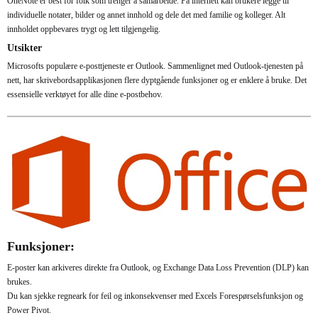
OneNote er best for folk som trenger å samarbeide. På internett kan brukere legge til
individuelle notater, bilder og annet innhold og dele det med familie og kolleger. Alt
innholdet oppbevares trygt og lett tilgjengelig.
Utsikter
Microsofts populære e-posttjeneste er Outlook. Sammenlignet med Outlook-tjenesten på
nett, har skrivebordsapplikasjonen flere dyptgående funksjoner og er enklere å bruke. Det
essensielle verktøyet for alle dine e-postbehov.
Funksjoner:
E-poster kan arkiveres direkte fra Outlook, og Exchange Data Loss Prevention (DLP) kan
brukes.
Du kan sjekke regneark for feil og inkonsekvenser med Excels Forespørselsfunksjon og
Power Pivot.