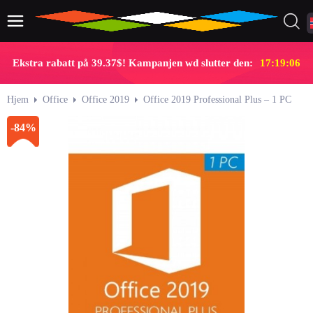
Ekstra rabatt på 39.37$! Kampanjen wd slutter den:
17:19:05
Hjem
Office
Office 2019
Office 2019 Professional Plus – 1 PC
-84%