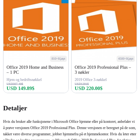
810+Kjøpt
4500+Kjøpt
Office 2019 Home and Business
Office 2019 Professional Plus –
– 1 PC
3 nøkler
Hjem og bedriftsnøkkel
2019 Office 3-nøkkel
USD307.49$
USD1291$
USD 149.89$
USD 220.00$
Kjøp nå
Kjøp nå
Detaljer
Hvis du bruker alle funksjonene i Microsoft Office hjemme eller på kontoret, anbefaler vi
å prøve versjonen Office 2019 Professional Plus. Denne versjonen er beregnet på de som,
takket være diverse programmer, jobber hjemmefra på et hjemmekontor. Hvis du leter etter