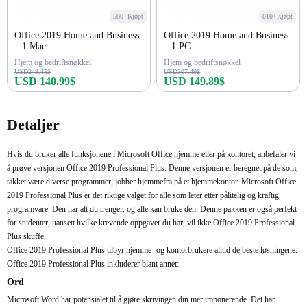
580+Kjøpt
810+Kjøpt
Office 2019 Home and Business
Office 2019 Home and Business
– 1 Mac
– 1 PC
Hjem og bedriftsnøkkel
Hjem og bedriftsnøkkel
USD249.45$
USD307.49$
USD 140.99$
USD 149.89$
Kjøp nå
Kjøp nå
Detaljer
Hvis du bruker alle funksjonene i Microsoft Office hjemme eller på kontoret, anbefaler vi
å prøve versjonen Office 2019 Professional Plus. Denne versjonen er beregnet på de som,
takket være diverse programmer, jobber hjemmefra på et hjemmekontor. Microsoft Office
2019 Professional Plus er det riktige valget for alle som leter etter pålitelig og kraftig
programvare. Den har alt du trenger, og alle kan bruke den. Denne pakken er også perfekt
for studenter, uansett hvilke krevende oppgaver du har, vil ikke Office 2019 Professional
Plus skuffe.
Office 2019 Professional Plus tilbyr hjemme- og kontorbrukere alltid de beste løsningene.
Office 2019 Professional Plus inkluderer blant annet:
Ord
Microsoft Word har potensialet til å gjøre skrivingen din mer imponerende. Det har