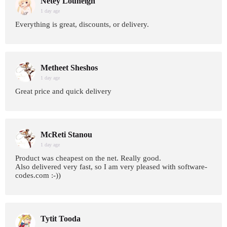
Netey Louneigh
1 day age
Everything is great, discounts, or delivery.
Metheet Sheshos
1 day age
Great price and quick delivery
McReti Stanou
1 day age
Product was cheapest on the net. Really good.
Also delivered very fast, so I am very pleased with software-
codes.com :-))
Tytit Tooda