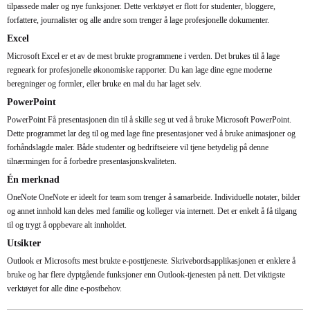
tilpassede maler og nye funksjoner. Dette verktøyet er flott for studenter, bloggere,
forfattere, journalister og alle andre som trenger å lage profesjonelle dokumenter.
Excel
Microsoft Excel er et av de mest brukte programmene i verden. Det brukes til å lage
regneark for profesjonelle økonomiske rapporter. Du kan lage dine egne moderne
beregninger og formler, eller bruke en mal du har laget selv.
PowerPoint
PowerPoint Få presentasjonen din til å skille seg ut ved å bruke Microsoft PowerPoint.
Dette programmet lar deg til og med lage fine presentasjoner ved å bruke animasjoner og
forhåndslagde maler. Både studenter og bedriftseiere vil tjene betydelig på denne
tilnærmingen for å forbedre presentasjonskvaliteten.
Én merknad
OneNote OneNote er ideelt for team som trenger å samarbeide. Individuelle notater, bilder
og annet innhold kan deles med familie og kolleger via internett. Det er enkelt å få tilgang
til og trygt å oppbevare alt innholdet.
Utsikter
Outlook er Microsofts mest brukte e-posttjeneste. Skrivebordsapplikasjonen er enklere å
bruke og har flere dyptgående funksjoner enn Outlook-tjenesten på nett. Det viktigste
verktøyet for alle dine e-postbehov.