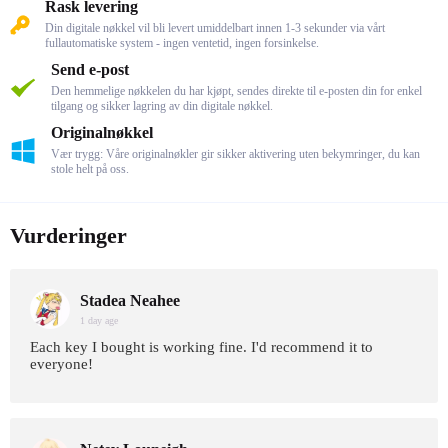
Rask levering
Din digitale nøkkel vil bli levert umiddelbart innen 1-3 sekunder via vårt
fullautomatiske system - ingen ventetid, ingen forsinkelse.
Send e-post
Den hemmelige nøkkelen du har kjøpt, sendes direkte til e-posten din for enkel
tilgang og sikker lagring av din digitale nøkkel.
Originalnøkkel
Vær trygg: Våre originalnøkler gir sikker aktivering uten bekymringer, du kan
stole helt på oss.
Vurderinger
Stadea Neahee
1 day age
Each key I bought is working fine. I'd recommend it to
everyone!