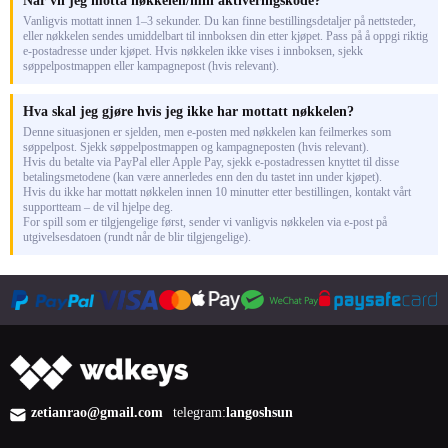
Når vil jeg motta nøkkelen/min aktiveringskode?
Vanligvis mottatt innen 1–3 sekunder. Du kan finne bestillingsdetaljer på nettsteder,
eller nøkkelen sendes umiddelbart til innboksen din etter kjøpet. Pass på å oppgi riktig
e-postadresse under kjøpet. Hvis nøkkelen ikke vises i innboksen, sjekk
søppelpostmappen eller kampagnepost (hvis relevant).
Hva skal jeg gjøre hvis jeg ikke har mottatt nøkkelen?
Denne situasjonen er sjelden, men e-posten med nøkkelen kan feilmerkes som
søppelpost. Sjekk søppelpostmappen og kampagneposten (hvis relevant).
Hvis du betalte via PayPal eller Apple Pay, sjekk e-postadressen knyttet til disse
betalingsmetodene (kan være annerledes enn den du tastet inn under kjøpet).
Hvis du ikke har mottatt nøkkelen innen 10 minutter etter bestillingen, kontakt vårt
supportteam – de vil hjelpe deg.
For spill som er tilgjengelige først, sender vi vanligvis nøkkelen via e-post på
utgivelsesdatoen (rundt når de blir tilgjengelige).
zetianrao@gmail.com
telegram:
langoshsun