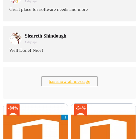
1 day age
Great place for software needs and more
Sleareth Shindough
1 day age
Well Done! Nice!
has show all message
-84%
-54%