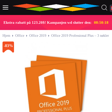
Ekstra rabatt på 123.20$! Kampanjen wd slutter den:
08:50:18
Hjem
Office
Office 2019
Office 2019 Professional Plus – 3 nøkler
-83%