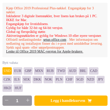
Kjøp Office 2019 Professional Plus-nøkkel. Engangskjøp for 3
nøkler.
Inkluderer 3 digitale lisensnøkler, hver lisens kan brukes på 1 PC.
IKKE for Mac.
Engangskjøp for livstidslisens.
Gyldig for både 32-bit og 64-bit versjon.
Global og flerspråklig støtte.
Aktiveringsnøkkelen er gyldig for Windows 10 eller nyere versjoner.
Offisiell nedlastingslenke:
setup.office.com
. Mer informasjon om
nedlasting og installasjon finner du i e-post med umiddelbar levering.
Sjekk også spam- eller søppelpostmappen.
Lenke til Office 2019 MAC-versjon for Apple-brukere.
Bytt valuta:
USD
EUR
GBP
MXN
RUB
TWD
AUD
BRL
CAD
CZK
ILS
SEK
DKK
NOK
PLN
CHF
SGD
NZD
JPY
HKD
HUF
Legg i handlekurven