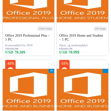
32500+Kjøpt
350+Kjøpt
Office 2019 Professional Plus –
Office 2019 Home and Student
1 PC
– 1 PC
Kontornøkkel for 2019
Hjem- og studentnøkkel
USD430.49$
USD153.74$
USD 70.30$
USD 70.99$
Kjøp nå
Kjøp nå
-43%
-51%