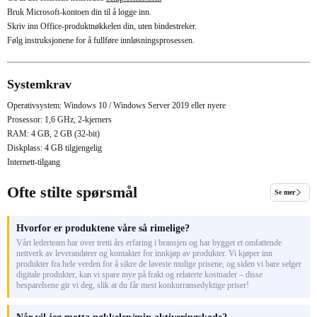
Bruk Microsoft-kontoen din til å logge inn.
Skriv inn Office-produktnøkkelen din, uten bindestreker.
Følg instruksjonene for å fullføre innløsningsprosessen.
Systemkrav
Operativsystem: Windows 10 / Windows Server 2019 eller nyere
Prosessor: 1,6 GHz, 2-kjerners
RAM: 4 GB, 2 GB (32-bit)
Diskplass: 4 GB tilgjengelig
Internett-tilgang
Ofte stilte spørsmål
Se mer
Hvorfor er produktene våre så rimelige?
Vårt lederteam har over tretti års erfaring i bransjen og har bygget et omfattende
nettverk av leverandører og kontakter for innkjøp av produkter. Vi kjøper inn
produkter fra hele verden for å sikre de laveste mulige prisene, og siden vi bare selger
digitale produkter, kan vi spare mye på frakt og relaterte kostnader – disse
besparelsene gir vi deg, slik at du får mest konkurransedyktige priser!