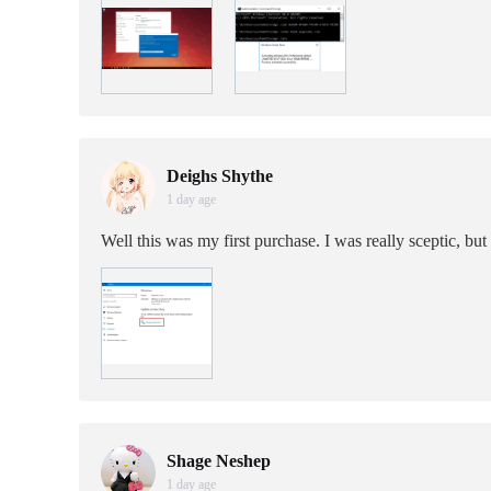
Deighs Shythe
1 day age
Well this was my first purchase. I was really sceptic, but
Shage Neshep
1 day age