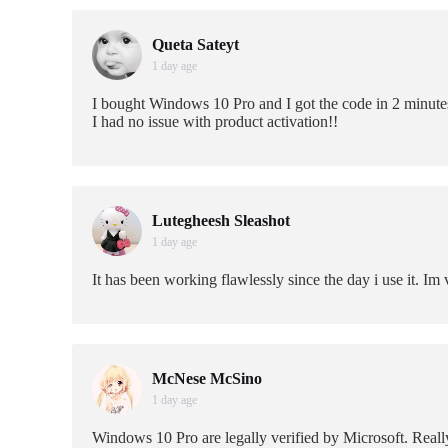
Queta Sateyt
1 day age
I bought Windows 10 Pro and I got the code in 2 minute
I had no issue with product activation!!
Lutegheesh Sleashot
1 day age
It has been working flawlessly since the day i use it. I
McNese McSino
1 day age
Windows 10 Pro are legally verified by Microsoft. Really