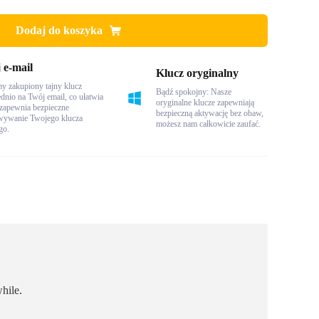
Dodaj do koszyka
 e-mail
Klucz oryginalny
y zakupiony tajny klucz
Bądź spokojny: Nasze
dnio na Twój email, co ułatwia
oryginalne klucze zapewniają
 zapewnia bezpieczne
bezpieczną aktywację bez obaw,
wywanie Twojego klucza
możesz nam całkowicie zaufać.
go.
hile.