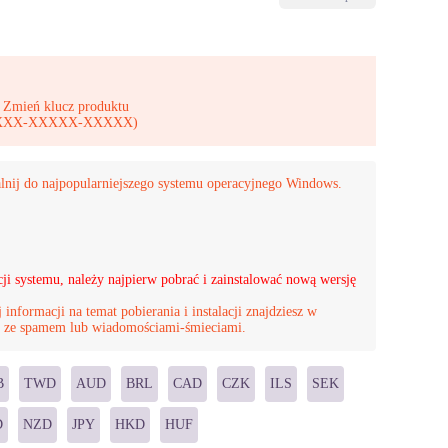
 Zmień klucz produktu
-XXXXX-XXXXX-XXXXX)
lnij do najpopularniejszego systemu operacyjnego Windows.
i systemu, należy najpierw pobrać i zainstalować nową wersję
 informacji na temat pobierania i instalacji znajdziesz w
r ze spamem lub wiadomościami-śmieciami.
B
TWD
AUD
BRL
CAD
CZK
ILS
SEK
D
NZD
JPY
HKD
HUF