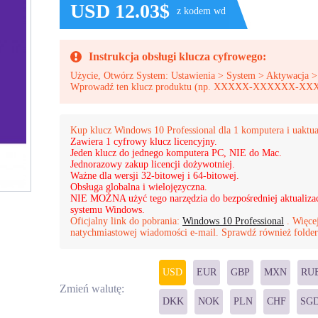
USD 12.03$
z kodem wd
Instrukcja obsługi klucza cyfrowego:
Użycie, Otwórz System: Ustawienia > System > Aktywacja >
Wprowadź ten klucz produktu (np. XXXXX-XXXXXX
Kup klucz Windows 10 Professional dla 1 komputera i uaktua
Zawiera 1 cyfrowy klucz licencyjny.
Jeden klucz do jednego komputera PC, NIE do Mac.
Jednorazowy zakup licencji dożywotniej.
Ważne dla wersji 32-bitowej i 64-bitowej.
Obsługa globalna i wielojęzyczna.
NIE MOŻNA użyć tego narzędzia do bezpośredniej aktualizacj
systemu Windows.
Oficjalny link do pobrania:
Windows 10 Professional
. Więcej
natychmiastowej wiadomości e-mail. Sprawdź również folde
USD
EUR
GBP
MXN
RU
Zmień walutę:
DKK
NOK
PLN
CHF
SG