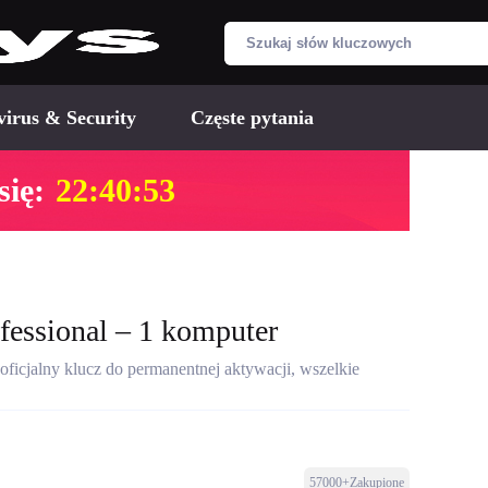
virus & Security
Częste pytania
ię:
22:40:52
fessional – 1 komputer
ficjalny klucz do permanentnej aktywacji, wszelkie
57000+Zakupione