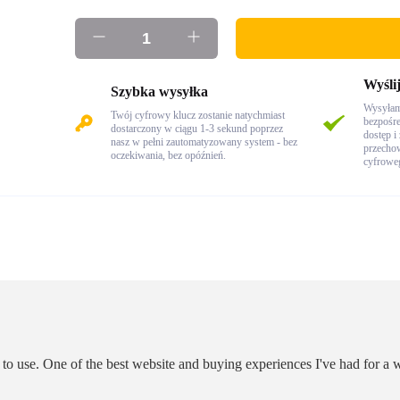
Wyślij
Szybka wysyłka
Wysyłam
Twój cyfrowy klucz zostanie natychmiast
bezpośre
dostarczony w ciągu 1-3 sekund poprzez
dostęp i
nasz w pełni zautomatyzowany system - bez
przecho
oczekiwania, bez opóźnień.
cyfrowe
o use. One of the best website and buying experiences I've had for a w