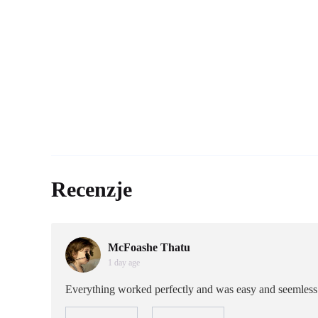
Recenzje
McFoashe Thatu
1 day age
Everything worked perfectly and was easy and seemless t