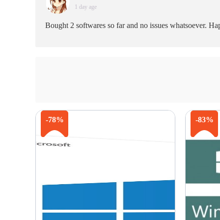
1 day age
Bought 2 softwares so far and no issues whatsoever. Happ
-78%
-83%