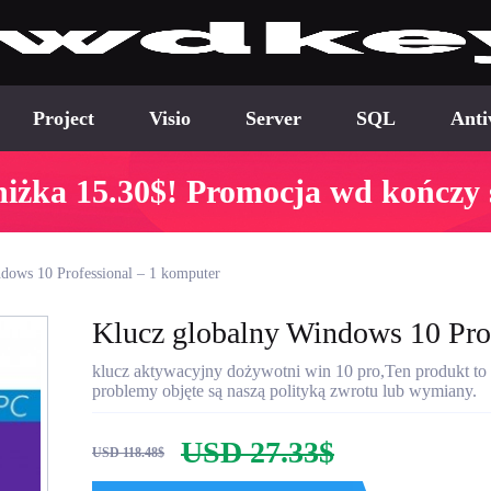
Project
Visio
Server
SQL
Anti
iżka 15.30$! Promocja wd kończy s
dows 10 Professional – 1 komputer
Klucz globalny Windows 10 Pro
klucz aktywacyjny dożywotni win 10 pro,Ten produkt to o
problemy objęte są naszą polityką zwrotu lub wymiany.
USD 27.33$
USD 118.48$