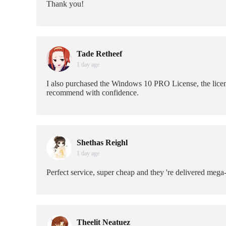
Thank you!
Tade Retheef
1 day age
I also purchased the Windows 10 PRO License, the licens
recommend with confidence.
Shethas Reighl
1 day age
Perfect service, super cheap and they 're delivered mega
Theelit Neatuez