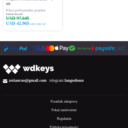
szt.
Klucz profesjonalny projektu
USD1445.24$
USD 97.64$
USD 42.96$
with code wd
Kup teraz
zetianrao@gmail.com
telegram:
langoshsun
Poradnik zakupowy
Pokaż zamówienie
Regulamin
Polityka prywatności