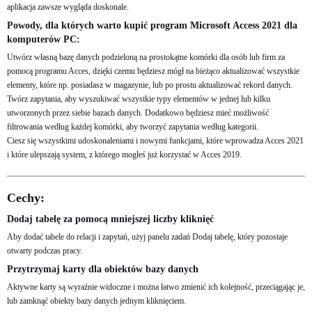
aplikacja zawsze wygląda doskonale.
Powody, dla których warto kupić program Microsoft Access 2021 dla
komputerów PC:
Utwórz własną bazę danych podzieloną na prostokątne komórki dla osób lub firm za
pomocą programu Acces, dzięki czemu będziesz mógł na bieżąco aktualizować wszystkie
elementy, które np. posiadasz w magazynie, lub po prostu aktualizować rekord danych.
Twórz zapytania, aby wyszukiwać wszystkie typy elementów w jednej lub kilku
utworzonych przez siebie bazach danych. Dodatkowo będziesz mieć możliwość
filtrowania według każdej komórki, aby tworzyć zapytania według kategorii.
Ciesz się wszystkimi udoskonaleniami i nowymi funkcjami, które wprowadza Acces 2021
i które ulepszają system, z którego mogłeś już korzystać w Acces 2019.
Cechy:
Dodaj tabelę za pomocą mniejszej liczby kliknięć
Aby dodać tabele do relacji i zapytań, użyj panelu zadań Dodaj tabelę, który pozostaje
otwarty podczas pracy.
Przytrzymaj karty dla obiektów bazy danych
Aktywne karty są wyraźnie widoczne i można łatwo zmienić ich kolejność, przeciągając je,
lub zamknąć obiekty bazy danych jednym kliknięciem.