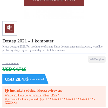
Dostęp 2021 - 1 komputer
Klucz dostępu 2021,Ten produkt to oficjalny klucz do permanentnej aktywacji, wszelkie
problemy objęte są naszą polityką zwrotu lub wymiany.
100+Zakupione
USD 158.86$
USD 64.71$
USD 28.47$
z kodem wd
Instrukcja obsługi klucza cyfrowego:
Wprowadź klucz do formularza i kliknij „Dalej"
Wprowadź ten klucz produktu (np. XXXXX-XXXXXX-XXXXX-XXXXX-
XXXXX)