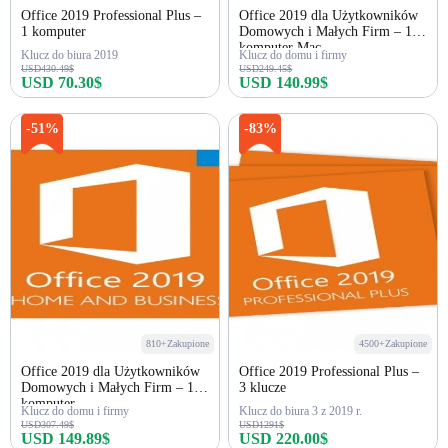
Office 2019 Professional Plus –
Office 2019 dla Użytkowników
1 komputer
Domowych i Małych Firm – 1
komputer Mac
Klucz do biura 2019
Klucz do domu i firmy
USD430.49$
USD249.45$
USD 70.30$
USD 140.99$
Kup teraz
Kup teraz
-51%
-83%
810+Zakupione
4500+Zakupione
Office 2019 dla Użytkowników
Office 2019 Professional Plus –
Domowych i Małych Firm – 1
3 klucze
komputer
Klucz do domu i firmy
Klucz do biura 3 z 2019 r.
USD307.49$
USD1291$
USD 149.89$
USD 220.00$