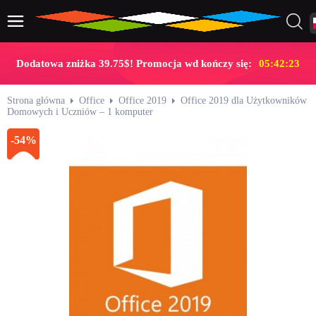
Dodatowa zniżka 39.75$! Promocja wd kończy się:
05:42:22
Strona główna
Office
Office 2019
Office 2019 dla Użytkowników
Domowych i Uczniów – 1 komputer
-54%