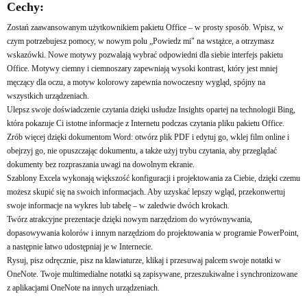
Cechy:
Zostań zaawansowanym użytkownikiem pakietu Office – w prosty sposób. Wpisz, w
czym potrzebujesz pomocy, w nowym polu „Powiedz mi" na wstążce, a otrzymasz
wskazówki. Nowe motywy pozwalają wybrać odpowiedni dla siebie interfejs pakietu
Office. Motywy ciemny i ciemnoszary zapewniają wysoki kontrast, który jest mniej
męczący dla oczu, a motyw kolorowy zapewnia nowoczesny wygląd, spójny na
wszystkich urządzeniach.
Ulepsz swoje doświadczenie czytania dzięki usłudze Insights opartej na technologii Bing,
która pokazuje Ci istotne informacje z Internetu podczas czytania pliku pakietu Office.
Zrób więcej dzięki dokumentom Word: otwórz plik PDF i edytuj go, wklej film online i
obejrzyj go, nie opuszczając dokumentu, a także użyj trybu czytania, aby przeglądać
dokumenty bez rozpraszania uwagi na dowolnym ekranie.
Szablony Excela wykonają większość konfiguracji i projektowania za Ciebie, dzięki czemu
możesz skupić się na swoich informacjach. Aby uzyskać lepszy wgląd, przekonwertuj
swoje informacje na wykres lub tabelę – w zaledwie dwóch krokach.
Twórz atrakcyjne prezentacje dzięki nowym narzędziom do wyrównywania,
dopasowywania kolorów i innym narzędziom do projektowania w programie PowerPoint,
a następnie łatwo udostępniaj je w Internecie.
Rysuj, pisz odręcznie, pisz na klawiaturze, klikaj i przesuwaj palcem swoje notatki w
OneNote. Twoje multimedialne notatki są zapisywane, przeszukiwalne i synchronizowane
z aplikacjami OneNote na innych urządzeniach.