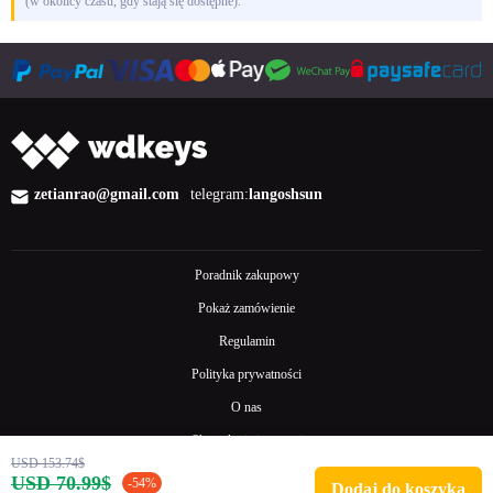
(w okolicy czasu, gdy stają się dostępne).
zetianrao@gmail.com
telegram:
langoshsun
Poradnik zakupowy
Pokaż zamówienie
Regulamin
Polityka prywatności
O nas
Skontaktuj się z nami
USD 153.74$
Częste pytania
USD 70.99$
-54%
Dodaj do koszyka