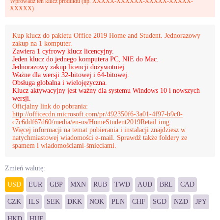
Wprowadź ten klucz produktu (np. XXXXX-XXXXXX-XXXXX-XXXXX-
XXXXX)
Kup klucz do pakietu Office 2019 Home and Student. Jednorazowy
zakup na 1 komputer.
Zawiera 1 cyfrowy klucz licencyjny.
Jeden klucz do jednego komputera PC, NIE do Mac.
Jednorazowy zakup licencji dożywotniej.
Ważne dla wersji 32-bitowej i 64-bitowej.
Obsługa globalna i wielojęzyczna.
Klucz aktywacyjny jest ważny dla systemu Windows 10 i nowszych
wersji.
Oficjalny link do pobrania:
http://officecdn.microsoft.com/pr/492350f6-3a01-4f97-b9c0-
c7c6ddf67d60/media/en-us/HomeStudent2019Retail.img
Więcej informacji na temat pobierania i instalacji znajdziesz w
natychmiastowej wiadomości e-mail. Sprawdź także foldery ze
spamem i wiadomościami-śmieciami.
Zmień walutę:
USD
EUR
GBP
MXN
RUB
TWD
AUD
BRL
CAD
CZK
ILS
SEK
DKK
NOK
PLN
CHF
SGD
NZD
JPY
HKD
HUF