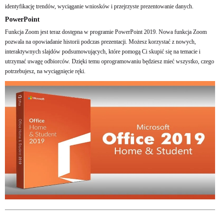
identyfikację trendów, wyciąganie wniosków i przejrzyste prezentowanie danych.
PowerPoint
Funkcja Zoom jest teraz dostępna w programie PowerPoint 2019. Nowa funkcja Zoom
pozwala na opowiadanie historii podczas prezentacji. Możesz korzystać z nowych,
interaktywnych slajdów podsumowujących, które pomogą Ci skupić się na temacie i
utrzymać uwagę odbiorców. Dzięki temu oprogramowaniu będziesz mieć wszystko, czego
potrzebujesz, na wyciągnięcie ręki.