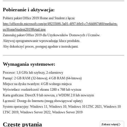
Pobieranie i aktywacja:
Pobierz pakiet Office 2019 Home and Student z łącza:
http://officecdn.microsoft.com/pr/492350f6-3a01-4f97-b9c0-c7c6ddf67d60/media/en-
us/HomeStudent2019Retail.img
Zainstaluj pakiet Office 2019 dla Użytkowników Domowych i Uczniów.
Aktywuj oprogramowanie wprowadzając klucz produktu.
Aby dokończyć proces, postępuj zgodnie z instrukcjami.
Wymagania systemowe:
Procesor: 1,6 GHz lub szybszy, 2-rdzeniowy
Pamięć: 2 GB RAM (32-bitowa); 4 GB RAM (64-bitowa)
Miejsce na dysku twardym: 4 GB wolnego miejsca
Wyświetlacz: rozdzielczość ekranu 1280 x 768 lub wyższa
Karta graficzna: DirectX 9 lub nowsza, z WDDM 2.0 lub nowszym
Łączność: Dostęp do Internetu (mogą obowiązywać opłaty)
System operacyjny: Windows 11, Windows 10, Windows 10 LTSC 2021, Windows 10
LTSC 2019, Windows Server 2022, Windows Server 2019
Częste pytania
Zobacz więcej