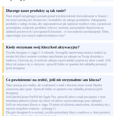
Dlaczego nasze produkty są tak tanie?
Nasz zespół zarządzający posiada ponad trzydziestoletnie doświadczenie w branży i
stworzył szeroką sieć dostawców i kontaktów do zakupu produktów. Zakupujemy
produkty z całego świata, aby zagwarantować jak najniższe możliwe ceny, a ponieważ
sprzedajemy wyłącznie produkty cyfrowe, możemy zaoszczędzić dużą kwotę na
opłatach pocztowych i powiązanych kosztach – te oszczędności przekazujemy Tobie,
zapewniając tym samym najkorzystniejsze ceny!
Kiedy otrzymam swój klucz/kod aktywacyjny?
Zwykle dostępny w ciągu 1–3 sekundy. Szczegóły zamówienia możesz znaleźć na
stronie lub klucz zostanie wysłany natychmiast po zakupie na Twoją skrzynkę e-
mailową. Upewnij się, że podczas zakupu wprowadziłeś poprawny adres e-mail. Jeśli
klucz nie pojawi się w skrzynce, sprawdź folder ze spamem lub zakładkę promocji
(jeśli dostępna).
Co powinienem/-na zrobić, jeśli nie otrzymałem/-am klucza?
Taka sytuacja jest rzadka, ale wiadomość e-mail z kluczem może zostać błędnie
oznaczona jako spam. Sprawdź folder ze spamem oraz zakładkę promocji (jeśli
dostępna).
Jeśli płaciłeś/przez PayPal lub Apple Pay, sprawdź adres e-mail powiązany z tymi
metodami płatności (może się różnić od adresu wprowadzonego przy zakupie).
Jeśli nie otrzymasz klucza w ciągu 10 minut od złożenia zamówienia, skontaktuj się z
naszym zespołem wsparcia – pomogą Ci.
Dla gier dostępnych wcześniej, zwykle przesyłamy klucz e-mailowo w dniu premiery