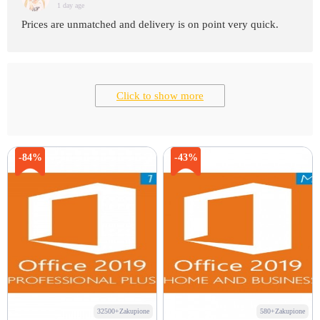
1 day age
Prices are unmatched and delivery is on point very quick.
Click to show more
-84%
-43%
32500+Zakupione
580+Zakupione