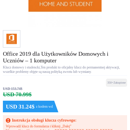
Office 2019 dla Użytkowników Domowych i
Uczniów – 1 komputer
Klucz domowy i studencki,Ten produkt to oficjalny klucz do permanentnej aktywacji,
wszelkie problemy objęte są naszą polityką zwrotu lub wymiany.
350+Zakupione
USD 153.74$
USD 70.99$
USD 31.24$
z kodem wd
Instrukcja obsługi klucza cyfrowego:
Wprowadź klucz do formularza i kliknij „Dalej"