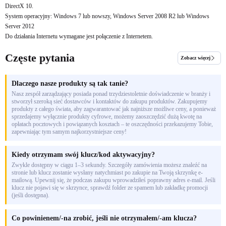
DirectX 10.
System operacyjny: Windows 7 lub nowszy, Windows Server 2008 R2 lub Windows
Server 2012
Do działania Internetu wymagane jest połączenie z Internetem.
Częste pytania
Zobacz więcej
Dlaczego nasze produkty są tak tanie?
Nasz zespół zarządzający posiada ponad trzydziestoletnie doświadczenie w branży i
stworzył szeroką sieć dostawców i kontaktów do zakupu produktów. Zakupujemy
produkty z całego świata, aby zagwarantować jak najniższe możliwe ceny, a ponieważ
sprzedajemy wyłącznie produkty cyfrowe, możemy zaoszczędzić dużą kwotę na
opłatach pocztowych i powiązanych kosztach – te oszczędności przekazujemy Tobie,
zapewniając tym samym najkorzystniejsze ceny!
Kiedy otrzymam swój klucz/kod aktywacyjny?
Zwykle dostępny w ciągu 1–3 sekundy. Szczegóły zamówienia możesz znaleźć na
stronie lub klucz zostanie wysłany natychmiast po zakupie na Twoją skrzynkę e-
mailową. Upewnij się, że podczas zakupu wprowadziłeś poprawny adres e-mail. Jeśli
klucz nie pojawi się w skrzynce, sprawdź folder ze spamem lub zakładkę promocji
(jeśli dostępna).
Co powinienem/-na zrobić, jeśli nie otrzymałem/-am klucza?