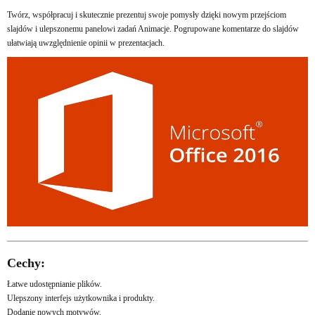
Twórz, współpracuj i skutecznie prezentuj swoje pomysły dzięki nowym przejściom
slajdów i ulepszonemu panelowi zadań Animacje. Pogrupowane komentarze do slajdów
ułatwiają uwzględnienie opinii w prezentacjach.
Cechy:
Łatwe udostępnianie plików.
Ulepszony interfejs użytkownika i produkty.
Dodanie nowych motywów.