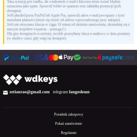
Taka sytuacja jest rzadka, ale wiadomość e-mail z kluczem może zostać błędnie
oznaczona jako spam. Sprawdź folder ze spamem oraz zakładkę promocji (jeśli
dostępna).
Jeśli płaciłeś/przez PayPal lub Apple Pay, sprawdź adres e-mail powiązany z tymi
metodami płatności (może się różnić od adresu wprowadzonego przy zakupie).
Jeśli nie otrzymasz klucza w ciągu 10 minut od złożenia zamówienia, skontaktuj się z
naszym zespołem wsparcia – pomogą Ci.
Dla gier dostępnych wcześniej, zwykle przesyłamy klucz e-mailowo w dniu premiery
(w okolicy czasu, gdy stają się dostępne).
zetianrao@gmail.com
telegram:
langoshsun
Poradnik zakupowy
Pokaż zamówienie
Regulamin