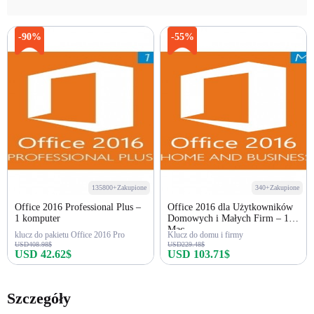
-90%
-55%
135800+Zakupione
340+Zakupione
Office 2016 Professional Plus –
Office 2016 dla Użytkowników
1 komputer
Domowych i Małych Firm – 1
Mac
klucz do pakietu Office 2016 Pro
Klucz do domu i firmy
USD408.98$
USD229.48$
USD 42.62$
USD 103.71$
Kup teraz
Kup teraz
Szczegóły