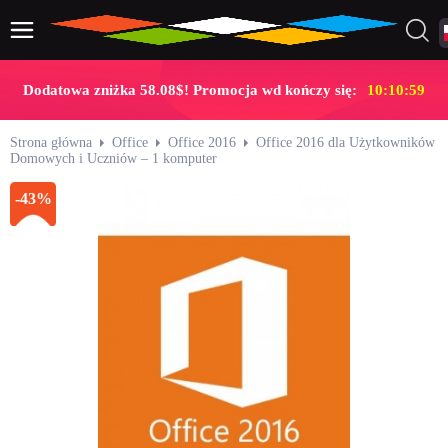
Dodatowa zniżka 58.08$! Promocja wd kończy się:
10:10:58
Strona główna
Office
Office 2016
Office 2016 dla Użytkowników
Domowych i Uczniów – 1 komputer
-43%