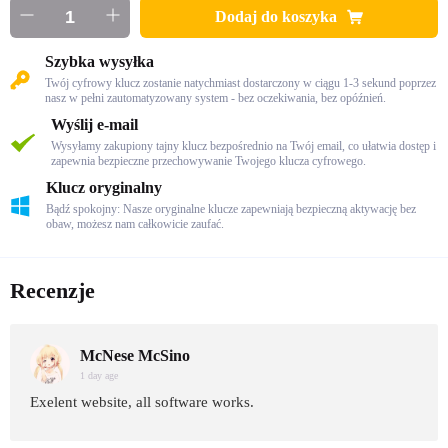
Dodaj do koszyka
Szybka wysyłka
Twój cyfrowy klucz zostanie natychmiast dostarczony w ciągu 1-3 sekund poprzez
nasz w pełni zautomatyzowany system - bez oczekiwania, bez opóźnień.
Wyślij e-mail
Wysyłamy zakupiony tajny klucz bezpośrednio na Twój email, co ułatwia dostęp i
zapewnia bezpieczne przechowywanie Twojego klucza cyfrowego.
Klucz oryginalny
Bądź spokojny: Nasze oryginalne klucze zapewniają bezpieczną aktywację bez
obaw, możesz nam całkowicie zaufać.
Recenzje
McNese McSino
1 day age
Exelent website, all software works.