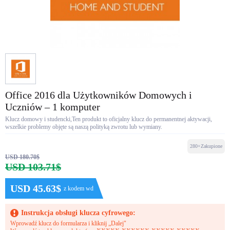
Office 2016 dla Użytkowników Domowych i
Uczniów – 1 komputer
Klucz domowy i studencki,Ten produkt to oficjalny klucz do permanentnej aktywacji,
wszelkie problemy objęte są naszą polityką zwrotu lub wymiany.
280+Zakupione
USD 180.70$
USD 103.71$
USD 45.63$
z kodem wd
Instrukcja obsługi klucza cyfrowego:
Wprowadź klucz do formularza i kliknij „Dalej"