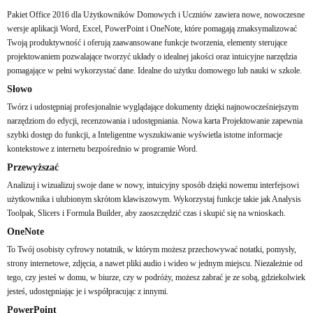
Pakiet Office 2016 dla Użytkowników Domowych i Uczniów zawiera nowe, nowoczesne
wersje aplikacji Word, Excel, PowerPoint i OneNote, które pomagają zmaksymalizować
Twoją produktywność i oferują zaawansowane funkcje tworzenia, elementy sterujące
projektowaniem pozwalające tworzyć układy o idealnej jakości oraz intuicyjne narzędzia
pomagające w pełni wykorzystać dane. Idealne do użytku domowego lub nauki w szkole.
Słowo
Twórz i udostępniaj profesjonalnie wyglądające dokumenty dzięki najnowocześniejszym
narzędziom do edycji, recenzowania i udostępniania. Nowa karta Projektowanie zapewnia
szybki dostęp do funkcji, a Inteligentne wyszukiwanie wyświetla istotne informacje
kontekstowe z internetu bezpośrednio w programie Word.
Przewyższać
Analizuj i wizualizuj swoje dane w nowy, intuicyjny sposób dzięki nowemu interfejsowi
użytkownika i ulubionym skrótom klawiszowym. Wykorzystaj funkcje takie jak Analysis
Toolpak, Slicers i Formula Builder, aby zaoszczędzić czas i skupić się na wnioskach.
OneNote
To Twój osobisty cyfrowy notatnik, w którym możesz przechowywać notatki, pomysły,
strony internetowe, zdjęcia, a nawet pliki audio i wideo w jednym miejscu. Niezależnie od
tego, czy jesteś w domu, w biurze, czy w podróży, możesz zabrać je ze sobą, gdziekolwiek
jesteś, udostępniając je i współpracując z innymi.
PowerPoint