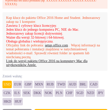
Wprowadź ten klucz produktu (np. XXXXX-XXXXXX-XXXXX-XXXXX-
XXXXX)
Kup klucz do pakietu Office 2016 Home and Student. Jednorazowy
zakup na 1 komputer.
Zawiera 1 cyfrowy klucz licencyjny.
Jeden klucz do jednego komputera PC, NIE do Mac.
Jednorazowy zakup licencji dożywotniej.
Ważne dla wersji 32-bitowej i 64-bitowej.
Obsługa globalna i wielojęzyczna.
Oficjalny link do pobrania:
setup.office.com
. Więcej informacji na
temat pobierania i instalacji znajdziesz w natychmiastowej
wiadomości e-mail. Sprawdź również folder ze spamem lub
niechcianą pocztą.
Link do wersji pakietu Office 2016 na komputery Mac dla
użytkowników Apple.
Zmień walutę:
USD
EUR
GBP
MXN
RUB
TWD
AUD
BRL
CAD
CZK
ILS
SEK
DKK
NOK
PLN
CHF
SGD
NZD
JPY
HKD
HUF