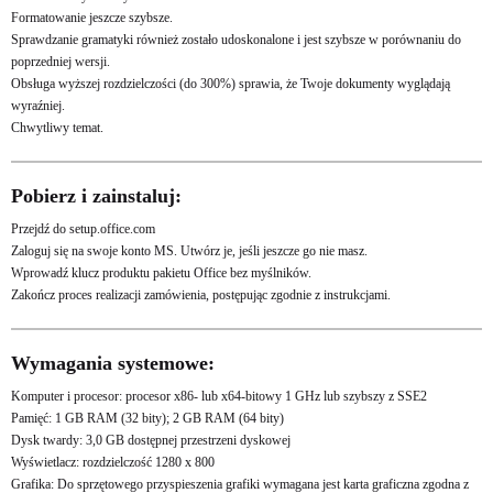
Formatowanie jeszcze szybsze.
Sprawdzanie gramatyki również zostało udoskonalone i jest szybsze w porównaniu do
poprzedniej wersji.
Obsługa wyższej rozdzielczości (do 300%) sprawia, że Twoje dokumenty wyglądają
wyraźniej.
Chwytliwy temat.
Pobierz i zainstaluj:
Przejdź do
setup.office.com
Zaloguj się na swoje konto MS. Utwórz je, jeśli jeszcze go nie masz.
Wprowadź klucz produktu pakietu Office bez myślników.
Zakończ proces realizacji zamówienia, postępując zgodnie z instrukcjami.
Wymagania systemowe:
Komputer i procesor: procesor x86- lub x64-bitowy 1 GHz lub szybszy z SSE2
Pamięć: 1 GB RAM (32 bity); 2 GB RAM (64 bity)
Dysk twardy: 3,0 GB dostępnej przestrzeni dyskowej
Wyświetlacz: rozdzielczość 1280 x 800
Grafika: Do sprzętowego przyspieszenia grafiki wymagana jest karta graficzna zgodna z