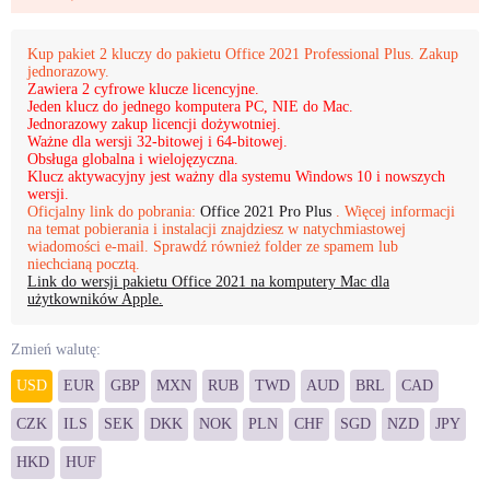
Kup pakiet 2 kluczy do pakietu Office 2021 Professional Plus. Zakup
jednorazowy.
Zawiera 2 cyfrowe klucze licencyjne.
Jeden klucz do jednego komputera PC, NIE do Mac.
Jednorazowy zakup licencji dożywotniej.
Ważne dla wersji 32-bitowej i 64-bitowej.
Obsługa globalna i wielojęzyczna.
Klucz aktywacyjny jest ważny dla systemu Windows 10 i nowszych
wersji.
Oficjalny link do pobrania:
Office 2021 Pro Plus
. Więcej informacji
na temat pobierania i instalacji znajdziesz w natychmiastowej
wiadomości e-mail. Sprawdź również folder ze spamem lub
niechcianą pocztą.
Link do wersji pakietu Office 2021 na komputery Mac dla
użytkowników Apple.
Zmień walutę:
USD
EUR
GBP
MXN
RUB
TWD
AUD
BRL
CAD
CZK
ILS
SEK
DKK
NOK
PLN
CHF
SGD
NZD
JPY
HKD
HUF