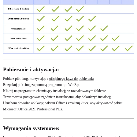
Pobieranie i aktywacja:
Pobierz plik .img, korzystając z
oficjalnego łącza do pobierania
.
Rozpakuj plik .img za pomocą programu np. WinZip.
Kliknij na program uruchamiający instalację w rozpakowanym folderze.
Teraz możesz postępować zgodnie z instrukcjami, aby dokończyć instalację.
Uruchom dowolną aplikację pakietu Office i zrealizuj klucz, aby aktywować pakiet
Microsoft Office 2021 Professional Plus.
Wymagania systemowe: