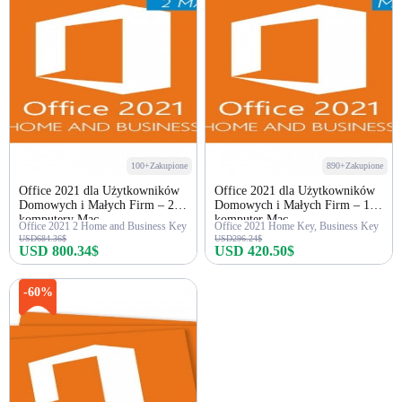
100+Zakupione
890+Zakupione
Office 2021 dla Użytkowników
Office 2021 dla Użytkowników
Domowych i Małych Firm – 2
Domowych i Małych Firm – 1
komputery Mac
komputer Mac
Office 2021 2 Home and Business Key
Office 2021 Home Key, Business Key
USD684.36$
USD296.24$
USD 800.34$
USD 420.50$
Kup teraz
Kup teraz
-60%