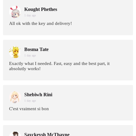
Kought Phethes
1 day age
All ok with the key and delivery!
Bosma Tate
1 day age
Exactly what I needed. Fast, easy and the best part, it
absolutly works!
Shebiwh Rini
1 day age
C'est vraiment si bon
Sayckeysh McThayne