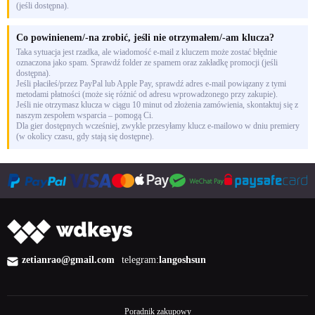
(jeśli dostępna).
Co powinienem/-na zrobić, jeśli nie otrzymałem/-am klucza?
Taka sytuacja jest rzadka, ale wiadomość e-mail z kluczem może zostać błędnie
oznaczona jako spam. Sprawdź folder ze spamem oraz zakładkę promocji (jeśli
dostępna).
Jeśli płaciłeś/przez PayPal lub Apple Pay, sprawdź adres e-mail powiązany z tymi
metodami płatności (może się różnić od adresu wprowadzonego przy zakupie).
Jeśli nie otrzymasz klucza w ciągu 10 minut od złożenia zamówienia, skontaktuj się z
naszym zespołem wsparcia – pomogą Ci.
Dla gier dostępnych wcześniej, zwykle przesyłamy klucz e-mailowo w dniu premiery
(w okolicy czasu, gdy stają się dostępne).
zetianrao@gmail.com
telegram:
langoshsun
Poradnik zakupowy