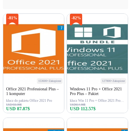
-81%
-82%
153600+Zakupione
127800+Zakupione
Office 2021 Professional Plus –
Windows 11 Pro + Office 2021
1 komputer
Pro Plus – Pakiet
klucz do pakietu Office 2021 Pro
klucz Win 11 Pro + Office 2021 Pro Key
USD450.99$
USD614.98$
USD 87.87$
USD 112.57$
Kup teraz
Kup teraz