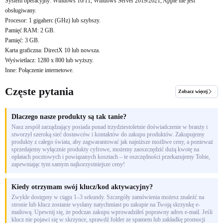
System operacyjny: Windows 10/11, Windows Server 2019/2021, Apple nie jest
obsługiwany.
Procesor: 1 gigaherc (GHz) lub szybszy.
Pamięć RAM: 2 GB.
Pamięć: 3 GB.
Karta graficzna: DirectX 10 lub nowsza.
Wyświetlacz: 1280 x 800 lub wyższy.
Inne: Połączenie internetowe.
Częste pytania
Zobacz więcej
Dlaczego nasze produkty są tak tanie?
Nasz zespół zarządzający posiada ponad trzydziestoletnie doświadczenie w branży i
stworzył szeroką sieć dostawców i kontaktów do zakupu produktów. Zakupujemy
produkty z całego świata, aby zagwarantować jak najniższe możliwe ceny, a ponieważ
sprzedajemy wyłącznie produkty cyfrowe, możemy zaoszczędzić dużą kwotę na
opłatach pocztowych i powiązanych kosztach – te oszczędności przekazujemy Tobie,
zapewniając tym samym najkorzystniejsze ceny!
Kiedy otrzymam swój klucz/kod aktywacyjny?
Zwykle dostępny w ciągu 1–3 sekundy. Szczegóły zamówienia możesz znaleźć na
stronie lub klucz zostanie wysłany natychmiast po zakupie na Twoją skrzynkę e-
mailową. Upewnij się, że podczas zakupu wprowadziłeś poprawny adres e-mail. Jeśli
klucz nie pojawi się w skrzynce, sprawdź folder ze spamem lub zakładkę promocji