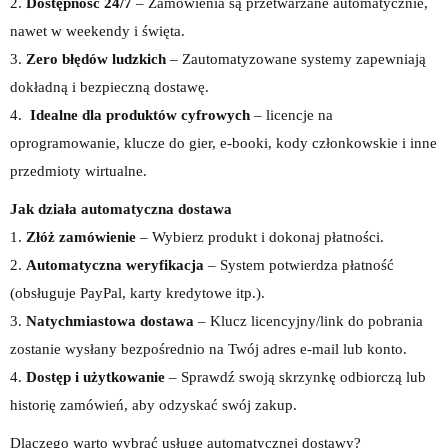
2.
Dostępność 24/7
– Zamówienia są przetwarzane automatycznie,
nawet w weekendy i święta.
3.
Zero błędów ludzkich
– Zautomatyzowane systemy zapewniają
dokładną i bezpieczną dostawę.
4.
Idealne dla produktów cyfrowych
– licencje na
oprogramowanie, klucze do gier, e-booki, kody członkowskie i inne
przedmioty wirtualne.
Jak działa automatyczna dostawa
1.
Złóż zamówienie
– Wybierz produkt i dokonaj płatności.
2.
Automatyczna weryfikacja
– System potwierdza płatność
(obsługuje PayPal, karty kredytowe itp.).
3.
Natychmiastowa dostawa
– Klucz licencyjny/link do pobrania
zostanie wysłany bezpośrednio na Twój adres e-mail lub konto.
4.
Dostęp i użytkowanie
– Sprawdź swoją skrzynkę odbiorczą lub
historię zamówień, aby odzyskać swój zakup.
Dlaczego warto wybrać usługę automatycznej dostawy?