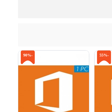
-90%
-55%