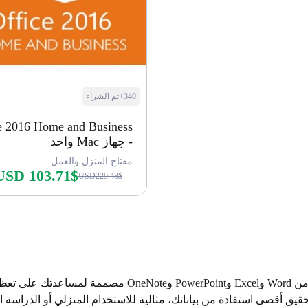
340+تم الشراء
e 2016 Home and Business
- جهاز Mac واحد
مفتاح المنزل والعمل
USD 103.71$
USD229.48$
اشتري الآن
يتضمن Office 2016 home وstudent إصدارات جديدة وحديثة من
يق أقصى استفادة من بياناتك، مثالية للاستخدام المنزلي أو الدراسة ا