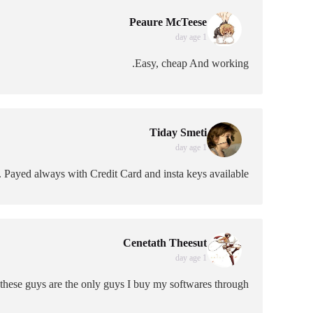
Peaure McTeese
1 day age
Easy, cheap And working.
Tiday Smeti
1 day age
 Payed always with Credit Card and insta keys available.
Cenetath Theesut
1 day age
these guys are the only guys I buy my softwares through.