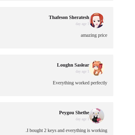
Thafeson Sheratesh
1 day age
amazing price
Loughn Saslear
1 day age
Everything worked perfectly
Peygou Shethe
1 day age
I bought 2 keys and everything is working.