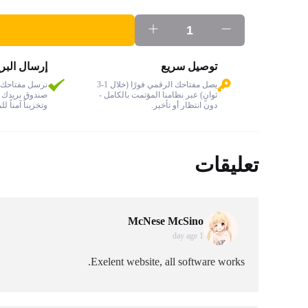
توصيل سريع
إرسال البري
يصل مفتاحك الرقمي فورًا (خلال 1-3
نرسل مفتاحك 
ثوانٍ) عبر نظامنا المؤتمت بالكامل -
صندوق بريدك ال
دون انتظار أو تأخير.
وتخزيناً آمناً ل
تعليقات
McNese McSino
1 day age
Exelent website, all software works.