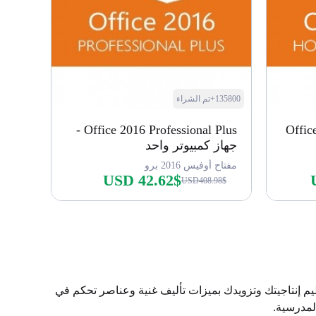
135800+تم الشراء
Office 2016 Professional Plus -
Offic
جهاز كمبيوتر واحد
مفتاح أوفيس 2016 برو
USD 42.62$
USD408.98$
اشتري الآن
 Word وExcel وPowerPoint وOneNote مصممة لمساعدتك على تعظيم إنتاجيتك وتزويدك بميزات تأليف غنية وعناصر تحكم في
لمدرسية.