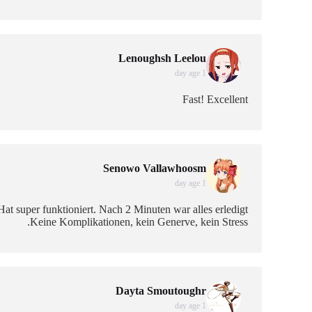
Lenoughsh Leelou
1 day age
Fast! Excellent
Senowo Vallawhoosm
1 day age
Hat super funktioniert. Nach 2 Minuten war alles erledigt.
Keine Komplikationen, kein Generve, kein Stress.
Dayta Smoutoughr
1 day age