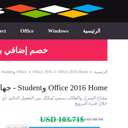
الرئيسية
Windows
Office
ect
خصم إضافي بقيمة $58.08 دولار! الع
الرئيسية
Office 2016 Home وStudent - جهاز كمبيوتر واحد
Office 2016
Office
Office 2016 Home وStudent - جهاز كمبيوتر واحد
مفتاح المنزل والطالب,سمي يُمكنّك من التفعيل الدائم، أي 
خلال فترة الترويج
USD 103.71$
USD 180.70$