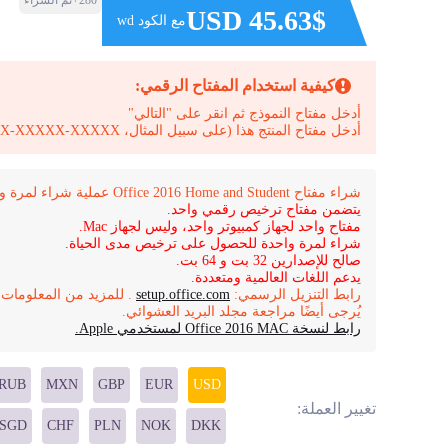
280+تم الشراء
USD 45.63$
مع الكود wd
كيفية استخدام المفتاح الرقمي:
أدخل مفتاح النموذج ثم انقر على "التالي"
أدخل مفتاح المنتج هذا (على سبيل المثال، XXXXX-XXXXX-XXXXX-XXXXX-XXXXX)
شراء مفتاح Office 2016 Home and Student عملية شراء لمرة واحدة لجهاز كمبيوتر واحد.
يتضمن مفتاح ترخيص رقمي واحد.
مفتاح واحد لجهاز كمبيوتر واحد، وليس لجهاز Mac.
شراء لمرة واحدة للحصول على ترخيص مدى الحياة.
صالح للإصدارين 32 بت و 64 بت.
يدعم اللغات العالمية ومتعددة.
رابط التنزيل الرسمي:
setup.office.com
. للمزيد من المعلومات ح
يُرجى أيضًا مراجعة مجلد البريد العشوائي.
رابط لنسخة Office 2016 MAC لمستخدمي Apple.
RUB
MXN
GBP
EUR
USD
تغيير العملة:
SGD
CHF
PLN
NOK
DKK