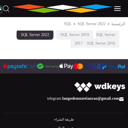
الرئيسية
SQL Server 2022
SQL
SQL Server 2022
SQL Server 2019
SQL Server
2017
SQL Server 2016
telegram:
langoshsun
zetianrao@gmail.com
طريقة الشراء