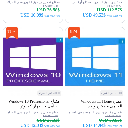
مفتاح ويندوز 11 برو + مفتاح أوفيس 2021 برو
مفتاح تفعيل ويندوز 11 برو مدى الحياة
USD194.74$
USD614.98$
USD 36.58$
USD 112.57$
USD 16.09$
USD 49.53$
with code wd
with code wd
اشتري الآن
اشتري الآن
-77%
-83%
24800+تم الشراء
57000+تم الشراء
مفتاح Windows 11 Home
مفتاح Windows 10 Professional
العالمي - مفتاح واحد
العالمي - 1 جهاز كمبيوتر
تفعيل مفتاح ويندوز 11 هوم مدى الحياة
مفتاح تفعيل ويندوز 10 برو مدى الحياة
USD118.48$
USD204.99$
USD 27.33$
USD 33.95$
USD 12.03$
USD 14.94$
with code wd
with code wd