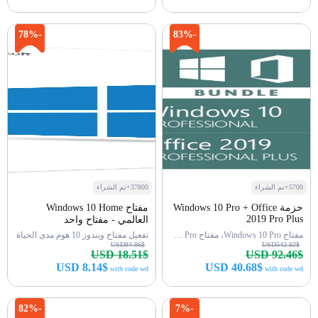
اشتري الآن
اشتري الآن
-78%
-83%
5700+تم الشراء
37800+تم الشراء
حزمة Windows 10 Pro + Office
مفتاح Windows 10 Home
2019 Pro Plus
العالمي - مفتاح واحد
مفتاح Windows 10 Pro، مفتاح Office 2019 Pro
تفعيل مفتاح ويندوز 10 هوم مدى الحياة
USD84.86$
USD542.82$
USD 18.51$
USD 92.46$
USD 8.14$
USD 40.68$
with code wd
with code wd
اشتري الآن
اشتري الآن
-82%
-7%