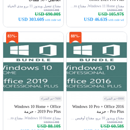
مفتاح Windows 11 Home، مفتاح Office 2021 Pro
مفتاح تفعيل ويندوز 11 برو مدى الحياة
USD204.99$
USD655.89$
USD 690.00$
USD 105.97$
USD 303.60$
USD 46.63$
with code wd
with code wd
اشتري الآن
اشتري الآن
-83%
-88%
8900+تم الشراء
7600+تم الشراء
Windows 10 Home + Office
Windows 10 Pro + Office 2016
Pro Plus - حزمة
2019 Pro Plus - حزمة
مفتاح ويندوز 10 برو، مفتاح أوفيس 2016 برو
مفتاح Windows 10 Home، مفتاح Office 2019 Pro
USD511.98$
USD506.95$
USD 88.10$
USD 60.58$