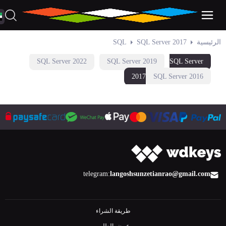
الرئيسية
SQL Server 2017
SQL
SQL Server 2022
SQL Server 2019
SQL Server
2017
SQL Server 2016
telegram:
langoshsun
zetianrao@gmail.com
طريقة الشراء