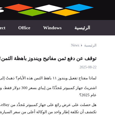
الرئيسية
Windows
Office
ect
الرئيسية
News
توقف عن دفع ثمن مفاتيح ويندوز باهظة الثمن! ا
2025-08-22
لماذا مفتاح تفعيل ويندوز ١١ باهظ الثمن هذه الأيام؟ ذهبتُ إلى متجر مايكروسوفت ووجدتُ أن سعر ويندوز ١٠ هوم ١٣٩ دولارًا أمريكيًا!
عام 2025؟
تكتشف أن تكلفة إطار واحد من الوكالة أعلى من سعر السيارة 