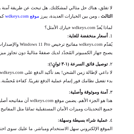
لا تقلق، هناك حل مثالي لمشكلتك. هل تبحث عن طريقة آمنة وموثوقة ورخيصة 
الثالث
، ومن بين الخيارات العديدة، يبرز
موقع wdkeys.com
كمص
لماذا يُعدّ wdkeys.com خيارك الأمثل؟
1.
أسعار منخفضة للغاية:
يُقدّم ys.com
يصبح جهاز الكمبيوتر المُجدّد لديك صفقةً مثاليةً دون تجاوز ميز
٢.
توصيل فائق السرعة (١-٣ ثوانٍ!):
بدء تفعيل نظامك فور إتمام عملية الدفع تقريبًا. كفاءة مُحسَّنة.
٣.
آمنة وموثوقة وأصلية:
هذا هو الجزء الأهم.
جميع التحديثات وميزات الأمان المستقبلية تمامًا مثل المفاتيح
٤.
عملية شراء بسيطة وسهلة: