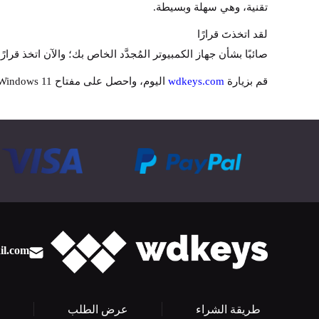
تقنية، وهي سهلة وبسيطة.
لقد اتخذتَ قرارًا
صائبًا بشأن جهاز الكمبيوتر المُجدَّد الخاص بك؛ والآن اتخذ قرار
قم بزيارة
wdkeys.com
اليوم، واحصل على مفتاح Windows 11 الأصلي بسعر منخفض بشكل مذهل، واستمتع بالتسليم الفوري، وجهز جهاز الكمبيوتر الخاص بك في دقائق
il.com
طريقة الشراء
عرض الطلب