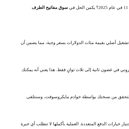
سوق مفاتيح الطرف
 يمكنك تفعيل نظام تشغيل أصلي بقيمة مئات الدولارات بسعر وجبة، مما يضمن أن
ت المُفصَّلة إلى بريدك الإلكتروني في غضون ثانية إلى ثلاث ثوانٍ فقط. هذا يعني أنه يمكنك
مجرد تفعيلها، سيتم التحقق من نسختك بواسطة خوادم مايكروسوفت، وستتلقى
المنتج الذي تحتاجه (مثل Windows 11 Pro)، ثم إتمام عملية الشراء، واختيار خيارات الدفع المتعددة. العملية بأكملها لا تتطلب أي خبرة