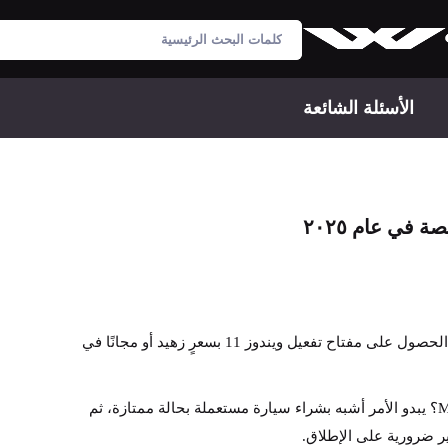
الأسئلة الشائعة
في عام ٢٠٢٥
اشتريتُ جهاز كمبيوتر مُجدَّدًا من إيباي بسعر 300 دولار فقط، ومواصفاته جيدة ومتوافقة تمامًا مع متطلبات نظام ويندوز 11. كيف يُمكنني الحصول على مفتاح تفعيل ويندوز 11 بسعرٍ زهيد أو مجانًا في
هل حصلت على عرض رائع على جهاز كمبيوتر مُجدَّد من eBay، لتفاجأ بسعر 139 دولارًا أمريكيًا لمفتاح Windows 10/11 من متجر Microsoft؟ يبدو الأمر أشبه بشراء سيارة مستعملة بحالة ممتازة، ثم
ر ضرورية على الإطلاق.