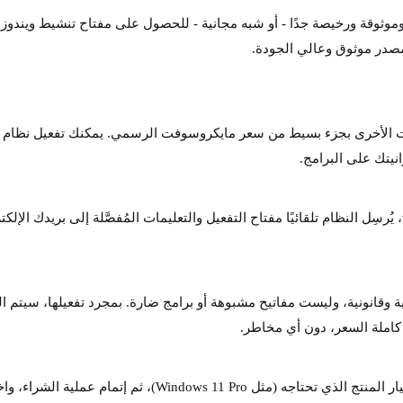
جدًا - أو شبه مجانية - للحصول على مفتاح تنشيط ويندوز 11 في عام 2025؟ يكمن الحل في
در موثوق وعالي الجودة.
wdke مفاتيح ترخيص Windows 11 Pro والإصدارات الأخرى بجزء بسيط من سعر مايكروسوفت الرسمي.
انيتك على البرامج.
لا داعي لإطالة زمن الشحن! بعد تأكيد الدفع على wdkeys.com، يُرسِل النظام تلقائيًا مفتاح التفعيل والتعليما
 يضمن موقع wdkeys.com أن مفاتيحه أصلية وقانونية، وليست مفاتيح مشبوهة أو برامج ضارة. ب
 كاملة السعر، دون أي مخاطر.
الموقع الإلكتروني سهل الاستخدام ومباشر. ما عليك سوى اختيار 