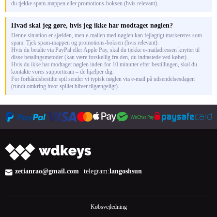
du tjekke spam-mappen eller promotions-boksen (hvis relevant).
Hvad skal jeg gøre, hvis jeg ikke har modtaget nøglen?
Denne situation er sjælden, men e-mailen med nøglen kan fejlagtigt markereres som
spam. Tjek spam-mappen og promotions-boksen (hvis relevant).
Hvis du betalte via PayPal eller Apple Pay, skal du tjekke e-mailadressen knyttet til
disse betalingsmetoder (kan være forskellig fra den, du indtastede ved købet).
Hvis du ikke har modtaget nøglen inden for 10 minutter efter bestillingen, skal du
kontakte vores supportteam – de hjælper dig.
For forhåndsbestilte spil sender vi typisk nøglen via e-mail på udsendelsesdagen
(rundt omkring hvor spillet bliver tilgængeligt).
zetianrao@gmail.com
telegram:
langoshsun
Købsvejledning