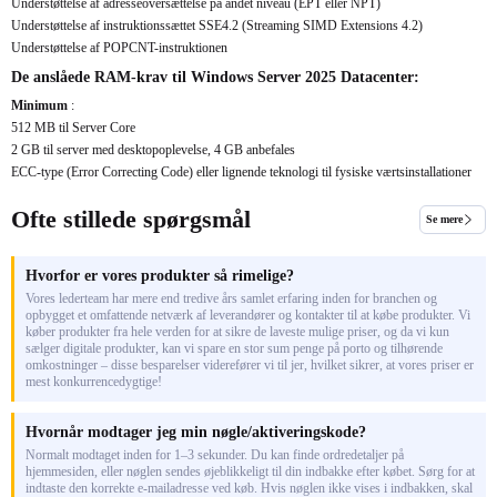
Understøttelse af adresseoversættelse på andet niveau (EPT eller NPT)
Understøttelse af instruktionssættet SSE4.2 (Streaming SIMD Extensions 4.2)
Understøttelse af POPCNT-instruktionen
De anslåede RAM-krav til Windows Server 2025 Datacenter:
Minimum
:
512 MB til Server Core
2 GB til server med desktopoplevelse, 4 GB anbefales
ECC-type (Error Correcting Code) eller lignende teknologi til fysiske værtsinstallationer
Ofte stillede spørgsmål
Se mere
Hvorfor er vores produkter så rimelige?
Vores lederteam har mere end tredive års samlet erfaring inden for branchen og
opbygget et omfattende netværk af leverandører og kontakter til at købe produkter. Vi
køber produkter fra hele verden for at sikre de laveste mulige priser, og da vi kun
sælger digitale produkter, kan vi spare en stor sum penge på porto og tilhørende
omkostninger – disse besparelser viderefører vi til jer, hvilket sikrer, at vores priser er
mest konkurrencedygtige!
Hvornår modtager jeg min nøgle/aktiveringskode?
Normalt modtaget inden for 1–3 sekunder. Du kan finde ordredetaljer på
hjemmesiden, eller nøglen sendes øjeblikkeligt til din indbakke efter købet. Sørg for at
indtaste den korrekte e-mailadresse ved køb. Hvis nøglen ikke vises i indbakken, skal