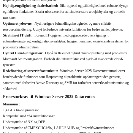
Høj tilgængelighed og skalerbarhed:
Sikr oppetid og pålidelighed med robuste klynge-
og failover-funktioner. Skaler ubesværet for at håndtere store arbejdsbyrder og virtuelle
maskiner.
Optimeret ydeevne:
Nyd hurtigere behandlingshastigheder og mere effektiv
ressourcehåndtering. Udnyt forbedrede netværksfunktioner for bedre samlet ydeevne.
Strømlinet IT-drift:
Forenkl IT-opgaver med opgraderede overvågnings-,
automatiserings- og konfigurationsværktøjer. Integrer nemt med eksisterende systemer for
problemfri administration.
Hybrid Cloud-integration:
Opnå en fleksibel hybrid cloud-opsætning med problemfri
Microsoft Azure-integration. Forbedr din infrastruktur ved hjælp af avancerede cloud-
tjenester.
Redefinering af serverinfrastruktur:
Windows Server 2025 Datacenter introducerer
banebrydende funktioner som Hotpatching til problemfri opdateringer uden genstart,
sammen med forbedret Active Directory og SMB for forbedret netværksadministration og
sikkerhed.
Processorkrav til Windows Server 2025 Datacenter:
Minimum
:
1,4 GHz 64-bit processor
Kompatibel med x64 instruktionssæt
Understøttelse af NX og DEP
Understøttelse af CMPXCHG16b-, LAHF/SAHF- og PrefetchW-instruktioner