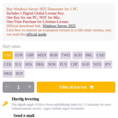
Buy Windows Server 2025 Datacenter for 1 PC.
Includes 1 Digital Global License Key.
One Key for one PC, NOT for Mac.
One-Time Purchase for Lifetime-License.
Official download link:
Windows Server 2025
.
Lern how to convert an evaluation version to a full retail version, you
can read this
official guide
.
Skift valuta:
USD
EUR
GBP
MXN
RUB
TWD
AUD
BRL
CAD
CZK
ILS
SEK
DKK
NOK
PLN
CHF
SGD
NZD
JPY
HKD
HUF
Tilføj til kurven
Hurtig levering
Din digitale nøgle vil blive leveret øjeblikkeligt inden for 1-3 sekunder via vores
fuldautomatiske system - ingen ventetid, ingen forsinkelse.
Send e-mail