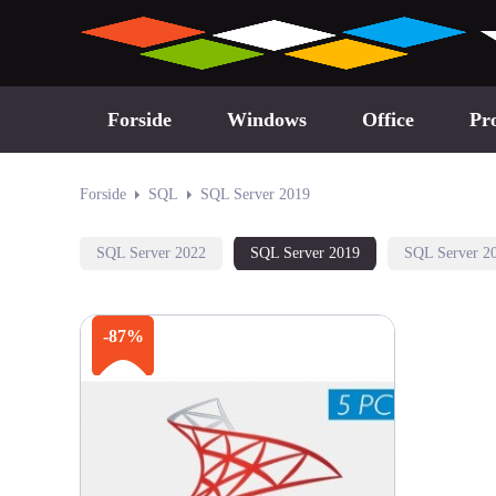
Forside
Windows
Office
Pro
Forside
SQL
SQL Server 2019
SQL Server 2022
SQL Server 2019
SQL Server 2
-87%