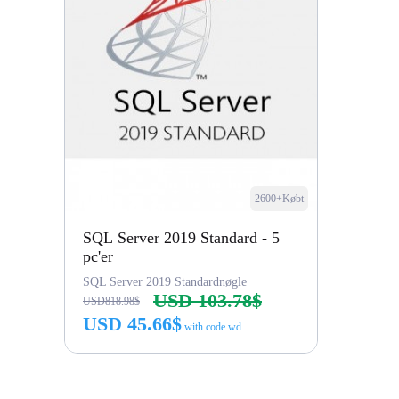
2600+Købt
SQL Server 2019 Standard - 5
pc'er
SQL Server 2019 Standardnøgle
USD 103.78$
USD818.98$
USD 45.66$
with code wd
Køb nu