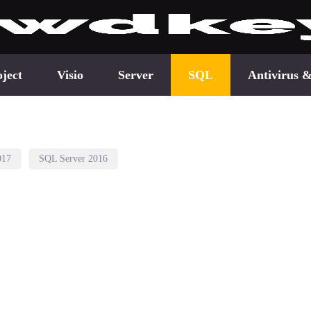
ject
Visio
Server
SQL
Antivirus &
017
SQL Server 2016