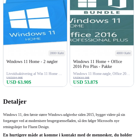
2800+Købt
4800+Købt
Windows 11 Home - 2 nøgler
Windows 11 Home + Office
2016 Pro Plus - Pakke
Livstidsaktivering af Win 11 Home 2-nøgle
Windows 11 Home-nøgle, Office 2016 Pro Plus-nøgle
USD204.99$
USD610.38$
USD 63.90$
USD 53.87$
Køb nu
Køb nu
Detaljer
Windows 11, den første større Windows-udgivelse siden 2015, bygger videre på sin
forgænger ved at modernisere brugergrænsefladen, så den følger Microsofts nye
retningslinjer for Fluent Design.
En hurtigere måde at komme i kontakt med de mennesker, du holder