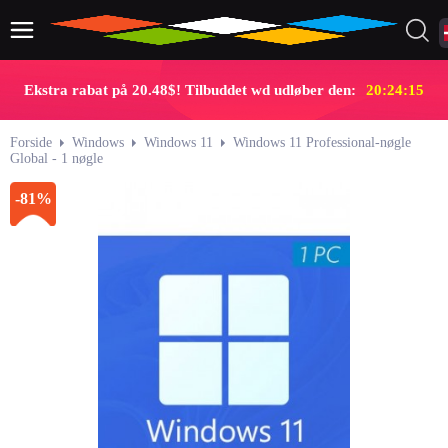
Ekstra rabat på 20.48$! Tilbuddet wd udløber den:
20:24:14
Forside
Windows
Windows 11
Windows 11 Professional-nøgle
Global - 1 nøgle
-81%