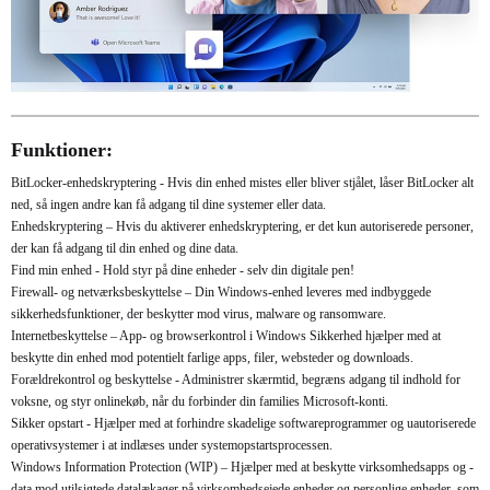
Funktioner:
BitLocker-enhedskryptering - Hvis din enhed mistes eller bliver stjålet, låser BitLocker alt
ned, så ingen andre kan få adgang til dine systemer eller data.
Enhedskryptering – Hvis du aktiverer enhedskryptering, er det kun autoriserede personer,
der kan få adgang til din enhed og dine data.
Find min enhed - Hold styr på dine enheder - selv din digitale pen!
Firewall- og netværksbeskyttelse – Din Windows-enhed leveres med indbyggede
sikkerhedsfunktioner, der beskytter mod virus, malware og ransomware.
Internetbeskyttelse – App- og browserkontrol i Windows Sikkerhed hjælper med at
beskytte din enhed mod potentielt farlige apps, filer, websteder og downloads.
Forældrekontrol og beskyttelse - Administrer skærmtid, begræns adgang til indhold for
voksne, og styr onlinekøb, når du forbinder din families Microsoft-konti.
Sikker opstart - Hjælper med at forhindre skadelige softwareprogrammer og uautoriserede
operativsystemer i at indlæses under systemopstartsprocessen.
Windows Information Protection (WIP) – Hjælper med at beskytte virksomhedsapps og -
data mod utilsigtede datalækager på virksomhedsejede enheder og personlige enheder, som