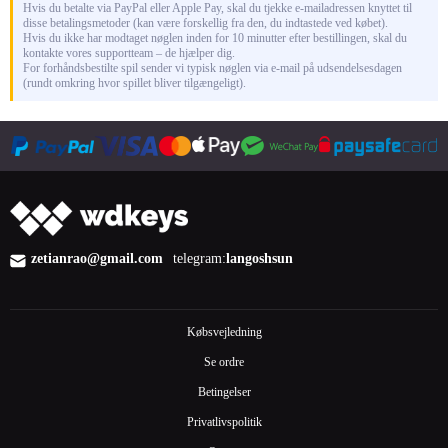
Hvis du betalte via PayPal eller Apple Pay, skal du tjekke e-mailadressen knyttet til
disse betalingsmetoder (kan være forskellig fra den, du indtastede ved købet).
Hvis du ikke har modtaget nøglen inden for 10 minutter efter bestillingen, skal du
kontakte vores supportteam – de hjælper dig.
For forhåndsbestilte spil sender vi typisk nøglen via e-mail på udsendelsesdagen
(rundt omkring hvor spillet bliver tilgængeligt).
zetianrao@gmail.com
telegram:
langoshsun
Købsvejledning
Se ordre
Betingelser
Privatlivspolitik