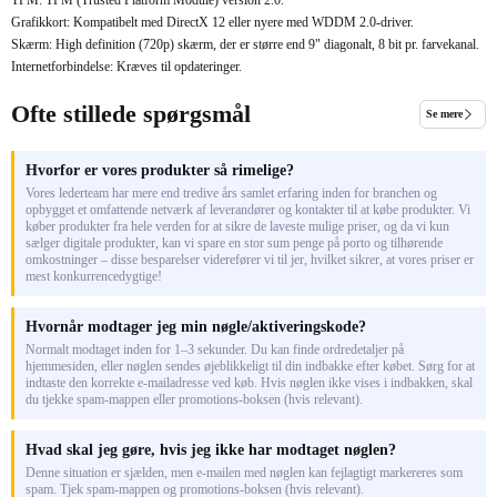
TPM: TPM (Trusted Platform Module) version 2.0.
Grafikkort: Kompatibelt med DirectX 12 eller nyere med WDDM 2.0-driver.
Skærm: High definition (720p) skærm, der er større end 9" diagonalt, 8 bit pr. farvekanal.
Internetforbindelse: Kræves til opdateringer.
Ofte stillede spørgsmål
Se mere
Hvorfor er vores produkter så rimelige?
Vores lederteam har mere end tredive års samlet erfaring inden for branchen og
opbygget et omfattende netværk af leverandører og kontakter til at købe produkter. Vi
køber produkter fra hele verden for at sikre de laveste mulige priser, og da vi kun
sælger digitale produkter, kan vi spare en stor sum penge på porto og tilhørende
omkostninger – disse besparelser viderefører vi til jer, hvilket sikrer, at vores priser er
mest konkurrencedygtige!
Hvornår modtager jeg min nøgle/aktiveringskode?
Normalt modtaget inden for 1–3 sekunder. Du kan finde ordredetaljer på
hjemmesiden, eller nøglen sendes øjeblikkeligt til din indbakke efter købet. Sørg for at
indtaste den korrekte e-mailadresse ved køb. Hvis nøglen ikke vises i indbakken, skal
du tjekke spam-mappen eller promotions-boksen (hvis relevant).
Hvad skal jeg gøre, hvis jeg ikke har modtaget nøglen?
Denne situation er sjælden, men e-mailen med nøglen kan fejlagtigt markereres som
spam. Tjek spam-mappen og promotions-boksen (hvis relevant).