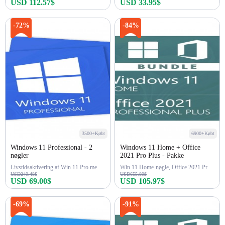
USD 112.57$
USD 33.95$
Køb nu
Køb nu
-72%
-84%
3500+Købt
6900+Købt
Windows 11 Professional - 2
Windows 11 Home + Office
nøgler
2021 Pro Plus - Pakke
Livstidsaktivering af Win 11 Pro med 2 nøgler
Win 11 Home-nøgle, Office 2021 Pro-nøgle
USD249.48$
USD655.89$
USD 69.00$
USD 105.97$
Køb nu
Køb nu
-69%
-91%