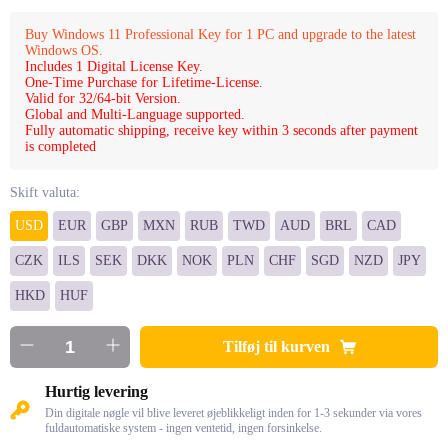
Buy Windows 11 Professional Key for 1 PC and upgrade to the latest
Windows OS.
Includes 1 Digital License Key.
One-Time Purchase for Lifetime-License.
Valid for 32/64-bit Version.
Global and Multi-Language supported.
Fully automatic shipping, receive key within 3 seconds after payment
is completed
Skift valuta:
USD
EUR
GBP
MXN
RUB
TWD
AUD
BRL
CAD
CZK
ILS
SEK
DKK
NOK
PLN
CHF
SGD
NZD
JPY
HKD
HUF
Tilføj til kurven
Hurtig levering
Din digitale nøgle vil blive leveret øjeblikkeligt inden for 1-3 sekunder via vores
fuldautomatiske system - ingen ventetid, ingen forsinkelse.