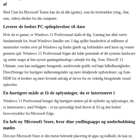
af
Med Chat fra Microsoft Teams kan du nå alle (gratis), som du foretrækker (ring, chat,
sms, video) direkte fra din computer.
Leverer de bedste PC-spiloplevelser til dato
Hvis du er gamer, er Windows 11 Professional skabt til dig. Gaming har altid været
fundamentalt for, hvad Windows handler om. I dag spiller hundredvis af millioner af
mennesker verden over på Windows og finder glæde og forbindelse med kære og venner
gennem spil. Windows 11 Professional frigør det fulde potentiale af dit systems hardware
og sætter noget af den nyeste gamingteknologi i arbejde for dig. Som: DirectX 12
Ultimate, som kan muliggøre betagende, medrivende grafik ved høje billedhastigheder;
DirectStorage for hurtigere indlæsningstider og mere detaljerede spilverdener; og Auto
HDR for et bredere og mere levende udvalg af farver for en virkelig fængslende visuel
oplevelse.
En hurtigere måde at få de oplysninger, du er interesseret i
Windows 11 Professional bringer dig hurtigere tættere på de nyheder og oplysninger, du
er interesseret i, med Widgets – et nyt personligt feed drevet af AI og den bedste
browserydelse fra Microsoft Edge.
En helt ny Microsoft Store, hvor dine yndlingsapps og underholdning
mødes
Den nye Microsoft Store er din eneste betroede placering til apps og indhold, du kan se,