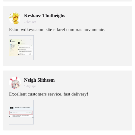
Keshaez Thotheighs
1 day age
Estou wdkeys.com site e farei compras novamente.
Neigh Slithesm
1 day age
Excellent customers service, fast delivery!