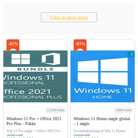
Click to show more
-82%
-83%
127800+Købt
24800+Købt
Windows 11 Pro + Office 2021
Windows 11 Home-nøgle global
Pro Plus - Pakke
- 1 nøgle
Win 11 Pro-nøgle + Office 2021 Pro-nøgle
Livstidsaktivering af Win 11 Home-nøgle
USD614.98$
USD204.99$