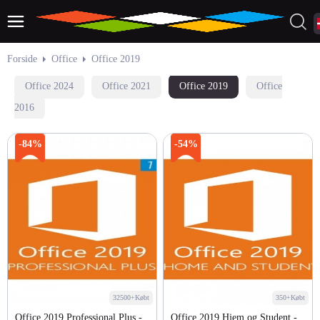
Forside
Office
Office 2019
Office 2024
Office 2021
Office 2019
Office
2016
-84%
-54%
32500+Købt
350+Købt
Office 2019 Professional Plus -
Office 2019 Hjem og Student -