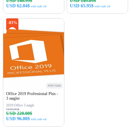
USD 140.99$
USD 149.89$
USD 62.04$
USD 65.95$
with code wd
with code wd
Køb nu
Køb nu
-83%
4500+Købt
Office 2019 Professional Plus -
3 nøgler
2019 Office 3-nøgle
USD1291$
USD 220.00$
USD 96.80$
with code wd