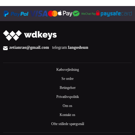
Køb nu
zetianrao@gmail.com
telegram:
langoshsun
Købsvejledning
Se ordre
Betingelser
Privatlivspolitik
Om os
Kontakt os
Ofte stillede spørgsmål