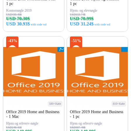
1 pc
1 pc
Kontornøgle 2019
Hjem- og elevnøgle
USD430.49$
USD153.74$
USD 70.30$
USD 70.99$
USD 30.93$
USD 31.24$
with code wd
with code wd
Køb nu
Køb nu
-43%
-51%
580+Købt
810+Købt
Office 2019 Home and Business
Office 2019 Home and Business
- 1 Mac
- 1 pc
Hjem og erhverv-nøgle
Hjem og erhverv-nøgle
USD249.45$
USD307.49$