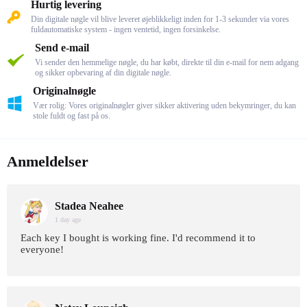
Hurtig levering
Din digitale nøgle vil blive leveret øjeblikkeligt inden for 1-3 sekunder via vores
fuldautomatiske system - ingen ventetid, ingen forsinkelse.
Send e-mail
Vi sender den hemmelige nøgle, du har købt, direkte til din e-mail for nem adgang
og sikker opbevaring af din digitale nøgle.
Originalnøgle
Vær rolig: Vores originalnøgler giver sikker aktivering uden bekymringer, du kan
stole fuldt og fast på os.
Anmeldelser
Stadea Neahee
1 day age
Each key I bought is working fine. I'd recommend it to
everyone!