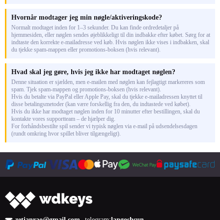
Hvornår modtager jeg min nøgle/aktiveringskode?
Normalt modtaget inden for 1–3 sekunder. Du kan finde ordredetaljer på
hjemmesiden, eller nøglen sendes øjeblikkeligt til din indbakke efter købet. Sørg for at
indtaste den korrekte e-mailadresse ved køb. Hvis nøglen ikke vises i indbakken, skal
du tjekke spam-mappen eller promotions-boksen (hvis relevant).
Hvad skal jeg gøre, hvis jeg ikke har modtaget nøglen?
Denne situation er sjælden, men e-mailen med nøglen kan fejlagtigt markereres som
spam. Tjek spam-mappen og promotions-boksen (hvis relevant).
Hvis du betalte via PayPal eller Apple Pay, skal du tjekke e-mailadressen knyttet til
disse betalingsmetoder (kan være forskellig fra den, du indtastede ved købet).
Hvis du ikke har modtaget nøglen inden for 10 minutter efter bestillingen, skal du
kontakte vores supportteam – de hjælper dig.
For forhåndsbestilte spil sender vi typisk nøglen via e-mail på udsendelsesdagen
(rundt omkring hvor spillet bliver tilgængeligt).
zetianrao@gmail.com
telegram:
langoshsun