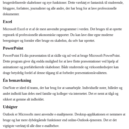
brugerdefinerede skabeloner og nye funktioner. Dette værktøj er fantastisk til studerende,
bloggere, forfattere, journalister og alle andre, der har brug for at lave professionelle
dokumenter.
Excel
Microsoft Excel er et af de mest anvendte programmer i verden. Det bruges til at oprette
regneark til professionelle økonomiske rapporter. Du kan lave dine egne moderne
beregninger og formler eller bruge en skabelon, du selv har oprettet.
PowerPoint
PowerPoint Få din præsentation til at skille sig ud ved at bruge Microsoft PowerPoint.
Dette program giver dig endda mulighed for at lave flotte præsentationer ved hjælp af
animationer og præfabrikerede skabeloner. Både studerende og virksomhedsejere kan
drage betydelig fordel af denne tilgang til at forbedre præsentationskvaliteten.
Én bemærkning
OneNote er ideel til teams, der har brug for at samarbejde. Individuelle noter, billeder og
andet indhold kan deles med familie og kolleger via internettet. Det er nemt at tilgå og
sikkert at gemme alt indholdet.
Udsigter
Outlook er Microsofts mest anvendte e-mailtjeneste. Desktop-applikationen er nemmere at
bruge og har mere dybdegående funktioner end online-Outlook-tjenesten. Det er det
vigtigste værktøj til alle dine e-mailbehov.