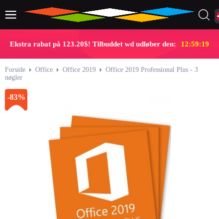
Ekstra rabat på 123.20$! Tilbuddet wd udløber den:
12:59:18
Forside
Office
Office 2019
Office 2019 Professional Plus - 3
nøgler
-83%