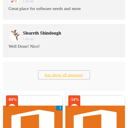
1 day age
Great place for software needs and more
Sleareth Shindough
1 day age
Well Done! Nice!
has show all message
-84%
-54%