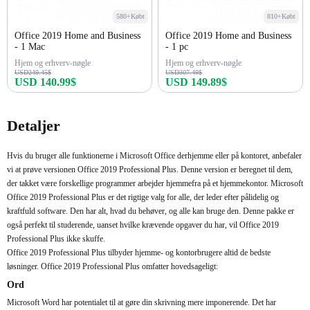
580+Købt
810+Købt
Office 2019 Home and Business
Office 2019 Home and Business
- 1 Mac
- 1 pc
Hjem og erhverv-nøgle
Hjem og erhverv-nøgle
USD249.45$
USD307.49$
USD 140.99$
USD 149.89$
Køb nu
Køb nu
Detaljer
Hvis du bruger alle funktionerne i Microsoft Office derhjemme eller på kontoret, anbefaler
vi at prøve versionen Office 2019 Professional Plus. Denne version er beregnet til dem,
der takket være forskellige programmer arbejder hjemmefra på et hjemmekontor. Microsoft
Office 2019 Professional Plus er det rigtige valg for alle, der leder efter pålidelig og
kraftfuld software. Den har alt, hvad du behøver, og alle kan bruge den. Denne pakke er
også perfekt til studerende, uanset hvilke krævende opgaver du har, vil Office 2019
Professional Plus ikke skuffe.
Office 2019 Professional Plus tilbyder hjemme- og kontorbrugere altid de bedste
løsninger. Office 2019 Professional Plus omfatter hovedsageligt:
Ord
Microsoft Word har potentialet til at gøre din skrivning mere imponerende. Det har