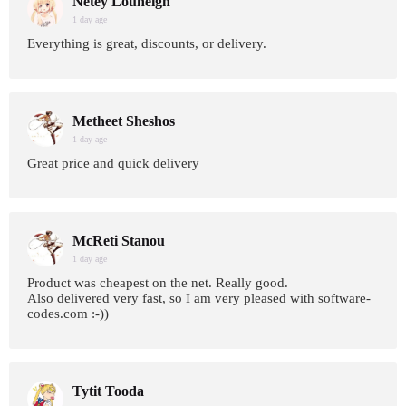
Netey Louneigh
1 day age
Everything is great, discounts, or delivery.
Metheet Sheshos
1 day age
Great price and quick delivery
McReti Stanou
1 day age
Product was cheapest on the net. Really good.
Also delivered very fast, so I am very pleased with software-
codes.com :-))
Tytit Tooda