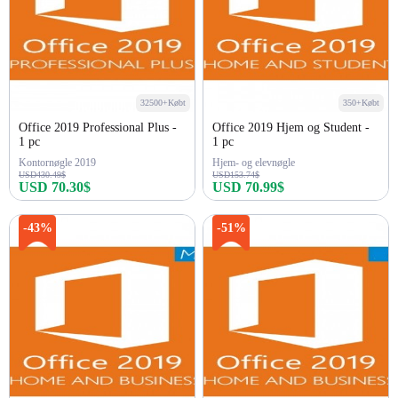
32500+Købt
350+Købt
Office 2019 Professional Plus -
Office 2019 Hjem og Student -
1 pc
1 pc
Kontornøgle 2019
Hjem- og elevnøgle
USD430.49$
USD153.74$
USD 70.30$
USD 70.99$
Køb nu
Køb nu
-43%
-51%