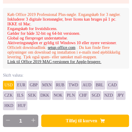
Køb Office 2019 Professional Plus-nøgle. Engangskøb for 3 nøgler.
Inkluderer 3 digitale licensnøgler, hver licens kan bruges på 1 pc.
IKKE til Mac.
Engangskøb for livstidslicens.
Gælder for både 32-bit og 64-bit versionen.
Global og flersproget understøttelse.
Aktiveringsnøglen er gyldig til Windows 10 eller nyere versioner.
Officielt downloadlink:
setup.office.com
. Du kan finde flere
oplysninger om download og installation i e-mails med øjeblikkelig
levering. Tjek også spam- eller uønsket mail-mappen.
Link til Office 2019 MAC-versionen for Apple-brugere.
Skift valuta:
USD
EUR
GBP
MXN
RUB
TWD
AUD
BRL
CAD
CZK
ILS
SEK
DKK
NOK
PLN
CHF
SGD
NZD
JPY
HKD
HUF
Tilføj til kurven