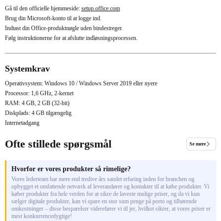
Gå til den officielle hjemmeside:
setup.office.com
Brug din Microsoft-konto til at logge ind.
Indtast din Office-produktnøgle uden bindestreger.
Følg instruktionerne for at afslutte indløsningsprocessen.
Systemkrav
Operativsystem: Windows 10 / Windows Server 2019 eller nyere
Processor: 1,6 GHz, 2-kernet
RAM: 4 GB, 2 GB (32-bit)
Diskplads: 4 GB tilgængelig
Internetadgang
Ofte stillede spørgsmål
Se mere
Hvorfor er vores produkter så rimelige?
Vores lederteam har mere end tredive års samlet erfaring inden for branchen og
opbygget et omfattende netværk af leverandører og kontakter til at købe produkter. Vi
køber produkter fra hele verden for at sikre de laveste mulige priser, og da vi kun
sælger digitale produkter, kan vi spare en stor sum penge på porto og tilhørende
omkostninger – disse besparelser viderefører vi til jer, hvilket sikrer, at vores priser er
mest konkurrencedygtige!