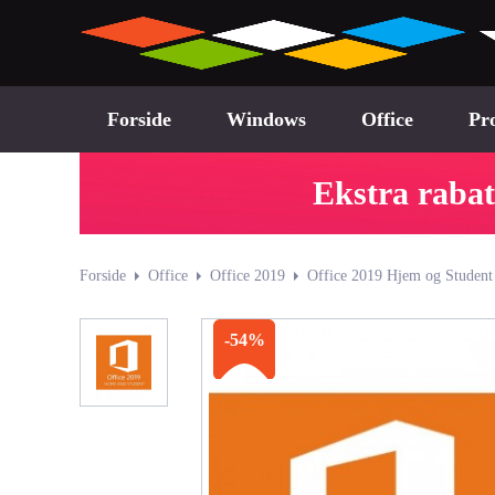
Forside
Windows
Office
Pro
Ekstra rabat
Forside
Office
Office 2019
Office 2019 Hjem og Student 
-54%