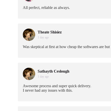
All perfect, reliable as always.
Theate Shisiez
1 day age
Was skeptical at first at how cheap the softwares are bu
Sathayth Ceslough
1 day age
Awesome process and super quick delivery.
I never had any issues with this.