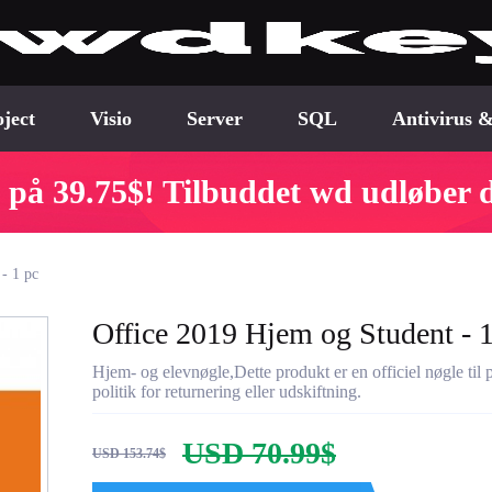
ject
Visio
Server
SQL
Antivirus &
 på 39.75$! Tilbuddet wd udløber 
- 1 pc
Office 2019 Hjem og Student - 1
Hjem- og elevnøgle,Dette produkt er en officiel nøgle til
politik for returnering eller udskiftning.
USD 70.99$
USD 153.74$