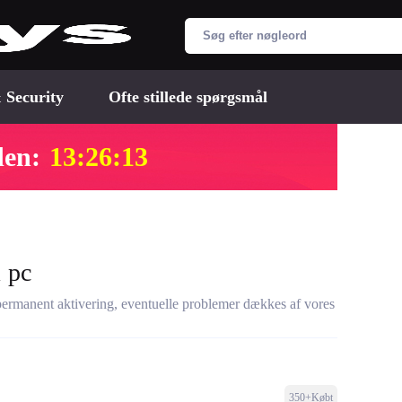
 Security
Ofte stillede spørgsmål
den:
13:26:12
 pc
 permanent aktivering, eventuelle problemer dækkes af vores
350+Købt