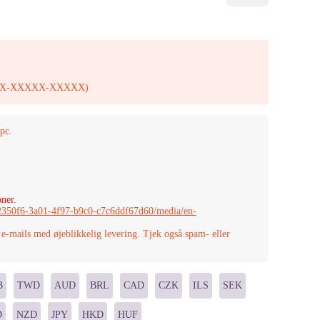
XXXXX-XXXXX-XXXXX)
pc.
oner.
492350f6-3a01-4f97-b9c0-c7c6ddf67d60/media/en-
 e-mails med øjeblikkelig levering. Tjek også spam- eller
B
TWD
AUD
BRL
CAD
CZK
ILS
SEK
D
NZD
JPY
HKD
HUF