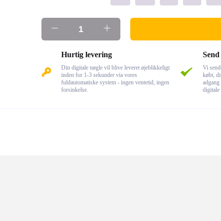
Hurtig levering
Send 
Din digitale nøgle vil blive leveret øjeblikkeligt
Vi send
inden for 1-3 sekunder via vores
købt, di
fuldautomatiske system - ingen ventetid, ingen
adgang 
forsinkelse.
digitale