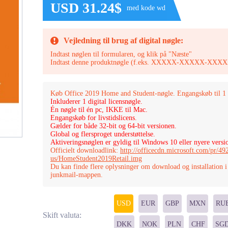
USD 31.24$
med kode wd
Vejledning til brug af digital nøgle:
Indtast nøglen til formularen, og klik på "Næste"
Indtast denne produktnøgle (f.eks. XXXXX-XXXXX-
Køb Office 2019 Home and Student-nøgle. Engangskøb til 1 
Inkluderer 1 digital licensnøgle.
Én nøgle til én pc, IKKE til Mac.
Engangskøb for livstidslicens.
Gælder for både 32-bit og 64-bit versionen.
Global og flersproget understøttelse.
Aktiveringsnøglen er gyldig til Windows 10 eller nyere versi
Officielt downloadlink:
http://officecdn.microsoft.com/pr/
us/HomeStudent2019Retail.img
Du kan finde flere oplysninger om download og installation i
junkmail-mappen.
USD
EUR
GBP
MXN
RU
Skift valuta:
DKK
NOK
PLN
CHF
SG