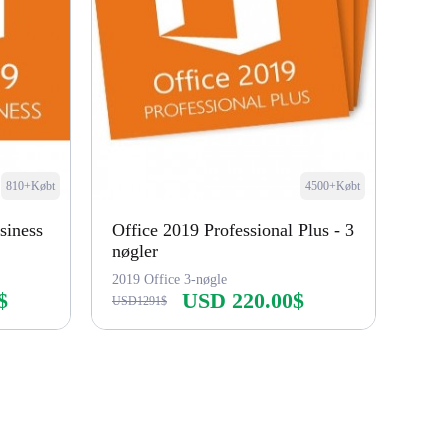
810+Købt
4500+Købt
siness
Office 2019 Professional Plus - 3
nøgler
2019 Office 3-nøgle
$
USD 220.00$
USD1291$
Køb nu