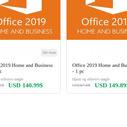
580+Købt
 2019 Home and Business
Office 2019 Home and Bu
c
- 1 pc
 erhverv-nøgle
Hjem og erhverv-nøgle
USD 140.99$
USD 149.89
45$
USD307.49$
Køb nu
Køb nu