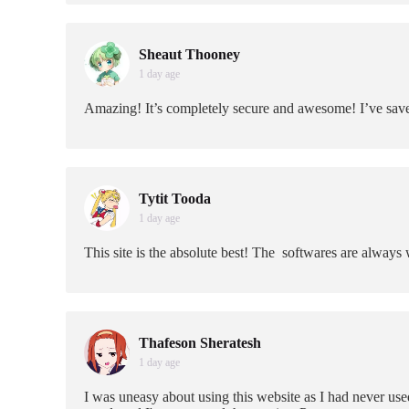
Sheaut Thooney
1 day age
Amazing! It’s completely secure and awesome! I’ve sa
Tytit Tooda
1 day age
This site is the absolute best! The softwares are alwa
Thafeson Sheratesh
1 day age
I was uneasy about using this website as I had never used