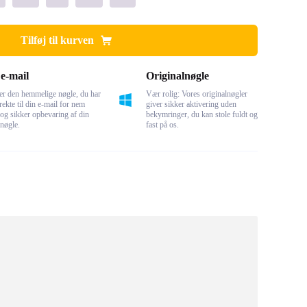
Tilføj til kurven
e-mail
Originalnøgle
er den hemmelige nøgle, du har
Vær rolig: Vores originalnøgler
rekte til din e-mail for nem
giver sikker aktivering uden
og sikker opbevaring af din
bekymringer, du kan stole fuldt og
 nøgle.
fast på os.