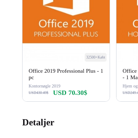
32500+Købt
Office 2019 Professional Plus - 1
Office
pc
- 1 Ma
Kontornøgle 2019
Hjem og
USD 70.30$
USD430.49$
USD249.
Køb nu
Detaljer