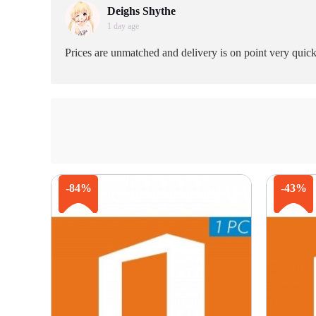
Deighs Shythe
1 day age
Prices are unmatched and delivery is on point very quick
-84%
-43%