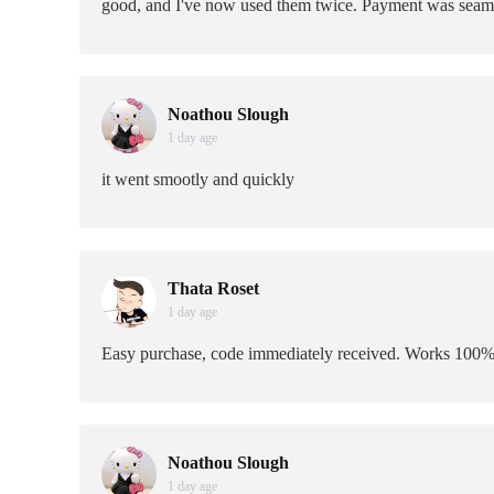
good, and I've now used them twice. Payment was seamless
Noathou Slough
1 day age
it went smootly and quickly
Thata Roset
1 day age
Easy purchase, code immediately received. Works 100
Noathou Slough
1 day age