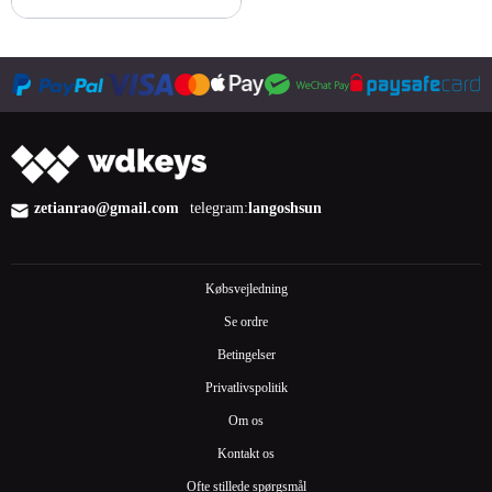
Køb nu
zetianrao@gmail.com
telegram:
langoshsun
Købsvejledning
Se ordre
Betingelser
Privatlivspolitik
Om os
Kontakt os
Ofte stillede spørgsmål