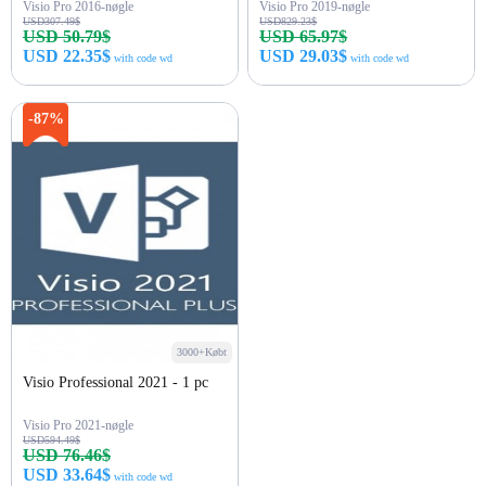
Visio Pro 2016-nøgle
Visio Pro 2019-nøgle
USD307.49$
USD829.23$
USD 50.79$
USD 65.97$
USD 22.35$
USD 29.03$
with code wd
with code wd
Køb nu
Køb nu
-87%
3000+Købt
Visio Professional 2021 - 1 pc
Visio Pro 2021-nøgle
USD594.49$
USD 76.46$
USD 33.64$
with code wd