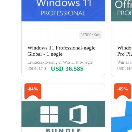
287000+Købt
Windows 11 Professional-nøgle
Window
Global - 1 nøgle
Pro Pl
Livstidsaktivering af Win 11 Pro-nøgle
USD 36.58$
USD194.74$
USD614.
Køb nu
-84%
-69%