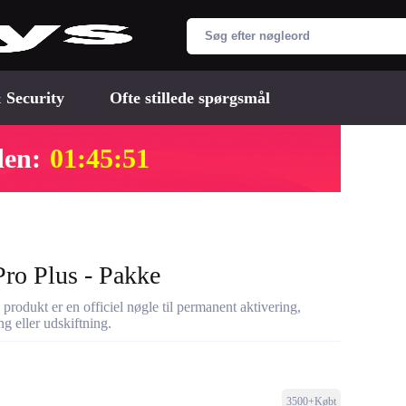
 Security
Ofte stillede spørgsmål
den:
01:45:50
ro Plus - Pakke
odukt er en officiel nøgle til permanent aktivering,
g eller udskiftning.
3500+Købt