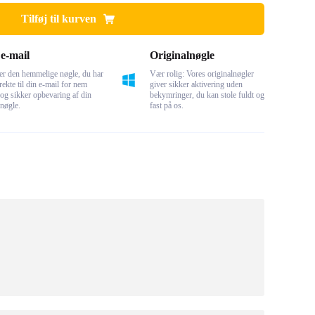
Tilføj til kurven
e-mail
Originalnøgle
er den hemmelige nøgle, du har
Vær rolig: Vores originalnøgler
rekte til din e-mail for nem
giver sikker aktivering uden
og sikker opbevaring af din
bekymringer, du kan stole fuldt og
 nøgle.
fast på os.