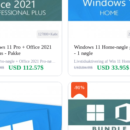
127800+Købt
s 11 Pro + Office 2021
Windows 11 Home-nøgle 
us - Pakke
- 1 nøgle
Win 11 Pro-nøgle + Office 2021 Pro-nøgle
Livstidsaktivering af Win 11 Hom
USD 112.57$
USD 33.95$
98$
USD204.99$
Køb nu
Køb nu
-91%