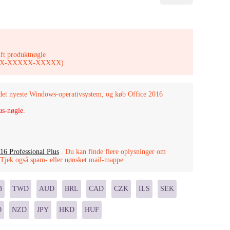
ift produktnøgle
XXXXX-XXXXX-XXXXX)
 det nyeste Windows-operativsystem, og køb Office 2016
us-nøgle.
16 Professional Plus
. Du kan finde flere oplysninger om
. Tjek også spam- eller uønsket mail-mappe.
B
TWD
AUD
BRL
CAD
CZK
ILS
SEK
D
NZD
JPY
HKD
HUF