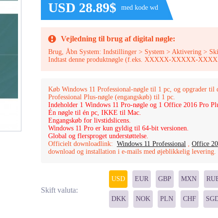
USD 28.89$
med kode wd
Vejledning til brug af digital nøgle:
Brug, Åbn System: Indstillinger > System > Aktivering > Sk
Indtast denne produktnøgle (f.eks. XXXXX-XXXXX-
Køb Windows 11 Professional-nøgle til 1 pc, og opgrader til
Professional Plus-nøgle (engangskøb) til 1 pc.
Indeholder 1 Windows 11 Pro-nøgle og 1 Office 2016 Pro Pl
Én nøgle til én pc, IKKE til Mac.
Engangskøb for livstidslicens.
Windows 11 Pro er kun gyldig til 64-bit versionen.
Global og flersproget understøttelse.
Officielt downloadlink:
Windows 11 Professional
,
Office 20
download og installation i e-mails med øjeblikkelig levering
USD
EUR
GBP
MXN
RU
Skift valuta:
DKK
NOK
PLN
CHF
SG