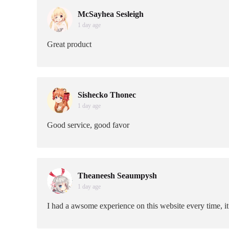
McSayhea Sesleigh
1 day age
Great product
Sishecko Thonec
1 day age
Good service, good favor
Theaneesh Seaumpysh
1 day age
I had a awsome experience on this website every time, i