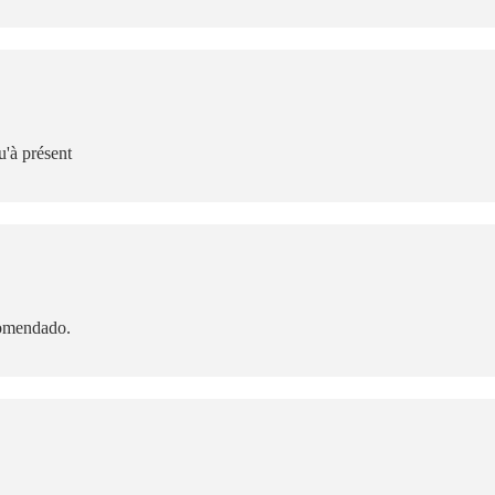
u'à présent
comendado.