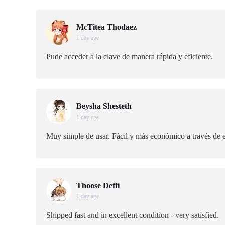
McTitea Thodaez
1 day age
Pude acceder a la clave de manera rápida y eficiente.
Beysha Shesteth
1 day age
Muy simple de usar. Fácil y más económico a través de es
Thoose Deffi
1 day age
Shipped fast and in excellent condition - very satisfied.