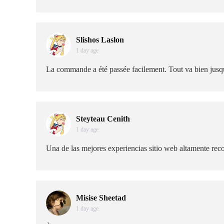
Slishos Laslon
1 day age
La commande a été passée facilement. Tout va bien jusq
Steyteau Cenith
1 day age
Una de las mejores experiencias sitio web altamente re
Misise Sheetad
1 day age