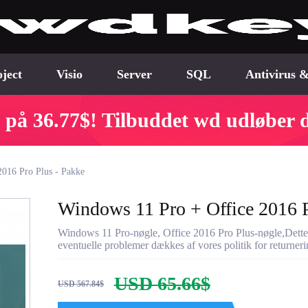
ject
Visio
Server
SQL
Antivirus &
 på 36.77$! Tilbuddet wd udløber 
2016 Pro Plus - Pakke
Windows 11 Pro + Office 2016 P
Windows 11 Pro-nøgle, Office 2016 Pro Plus-nøgle,Dette pr
eventuelle problemer dækkes af vores politik for returnerin
USD 65.66$
USD 567.84$