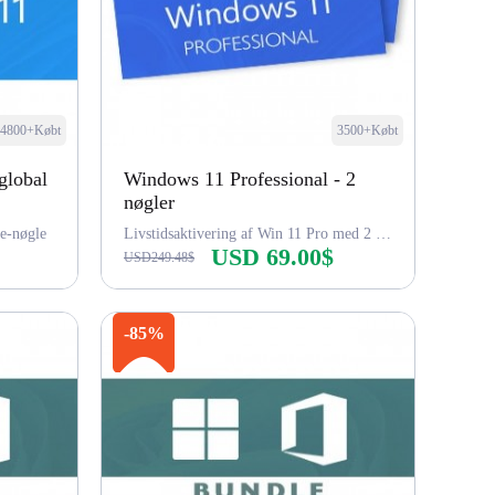
24800+Købt
3500+Købt
global
Windows 11 Professional - 2
nøgler
e-nøgle
Livstidsaktivering af Win 11 Pro med 2 nøgler
USD 69.00$
USD249.48$
Køb nu
-85%