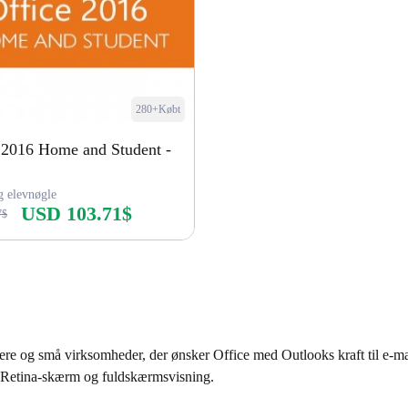
280+Købt
 2016 Home and Student -
 elevnøgle
USD 103.71$
7$
Køb nu
re og små virksomheder, der ønsker Office med Outlooks kraft til e-mai
er Retina-skærm og fuldskærmsvisning.