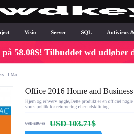
ject
Visio
Server
SQL
Antivirus &
 på 58.08$! Tilbuddet wd udløber 
ss - 1 Mac
Office 2016 Home and Business
Hjem og erhverv-nøgle,Dette produkt er en officiel nøgle 
vores politik for returnering eller udskiftning.
USD 103.71$
USD 229.48$