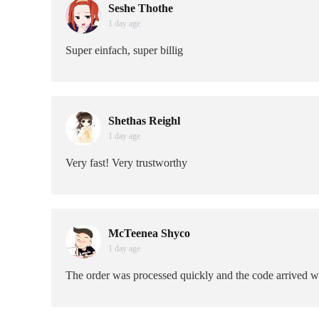
Seshe Thothe
1 day age
Super einfach, super billig
Shethas Reighl
1 day age
Very fast! Very trustworthy
McTeenea Shyco
1 day age
The order was processed quickly and the code arrived w