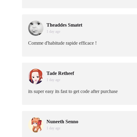
Theaddes Smatet
1 day age
Comme d'habitude rapide efficace !
Tade Retheef
1 day age
its super easy its fast to get code after purchase
Nuneeth Senno
1 day age