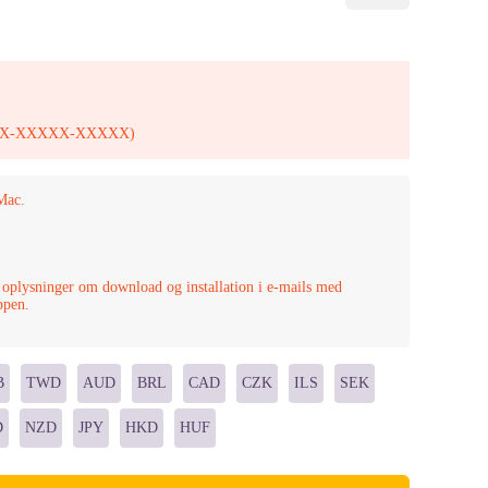
XXXXX-XXXXX-XXXXX)
Mac.
 oplysninger om download og installation i e-mails med
ppen.
B
TWD
AUD
BRL
CAD
CZK
ILS
SEK
D
NZD
JPY
HKD
HUF