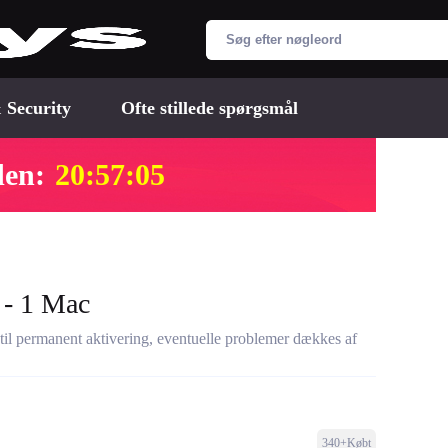
 Security
Ofte stillede spørgsmål
den:
20:57:04
 - 1 Mac
til permanent aktivering, eventuelle problemer dækkes af
340+Købt