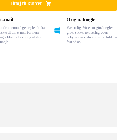
Tilføj til kurven
e-mail
Originalnøgle
er den hemmelige nøgle, du har
Vær rolig: Vores originalnøgler
rekte til din e-mail for nem
giver sikker aktivering uden
og sikker opbevaring af din
bekymringer, du kan stole fuldt og
 nøgle.
fast på os.