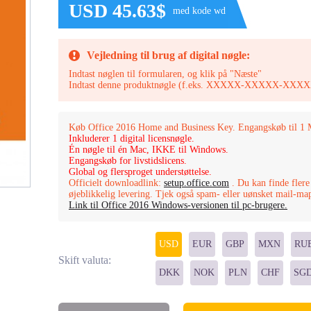
USD 45.63$
med kode wd
Vejledning til brug af digital nøgle:
Indtast nøglen til formularen, og klik på "Næste"
Indtast denne produktnøgle (f.eks. XXXXX-XXXXX-
Køb Office 2016 Home and Business Key. Engangskøb til 1 
Inkluderer 1 digital licensnøgle.
Én nøgle til én Mac, IKKE til Windows.
Engangskøb for livstidslicens.
Global og flersproget understøttelse.
Officielt downloadlink:
setup.office.com
. Du kan finde flere
øjeblikkelig levering. Tjek også spam- eller uønsket mail-ma
Link til Office 2016 Windows-versionen til pc-brugere.
USD
EUR
GBP
MXN
RU
Skift valuta:
DKK
NOK
PLN
CHF
SG