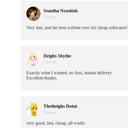
Seautha Neashish
1 day age
Very fast, and the best website ever for cheap softwares!
Deighs Shythe
1 day age
Exactly what I wanted, no fuss, instant delivery
Excellent thanks.
Thetheighs Dotut
1 day age
very good, fast, cheap, all works