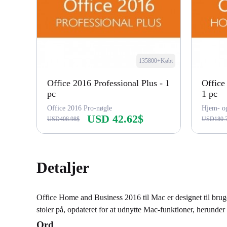
135800+Købt
Office 2016 Professional Plus - 1
Office
pc
1 pc
Office 2016 Pro-nøgle
Hjem- og
USD 42.62$
USD408.98$
USD180.
Køb nu
Detaljer
Office Home and Business 2016 til Mac er designet til bruge
stoler på, opdateret for at udnytte Mac-funktioner, herund
Ord