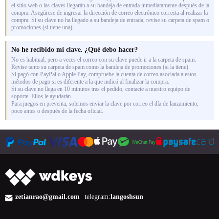
el sitio web o las claves llegarán a su bandeja de entrada inmediatamente después de la
compra. Asegúrese de ingresar la dirección de correo electrónico correcta al realizar la
compra. Si su clave no ha llegado a su bandeja de entrada, revise su carpeta de spam o
promociones (si tiene una).
No he recibido mi clave. ¿Qué debo hacer?
No es habitual, pero a veces el correo con su clave puede ir a la carpeta de spam.
Revise tanto su carpeta de spam como la bandeja de promociones (si la tiene).
Si pagó con PayPal o Apple Pay, compruebe la cuenta de correo asociada a estos
métodos de pago si es diferente a la que indicó al finalizar la compra.
Si su clave no llega en 10 minutos tras el pedido, contacte a nuestro equipo de
soporte. Ellos le ayudarán.
Para juegos en preventa, solemos enviar la clave por correo el día de lanzamiento,
poco antes o después de la fecha oficial.
zetianrao@gmail.com
telegram:
langoshsun