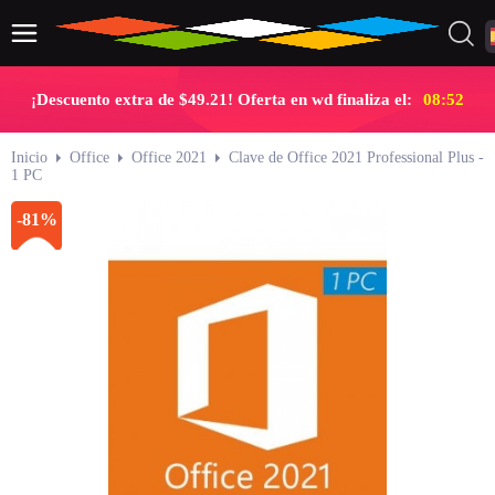
¡Descuento extra de $49.21! Oferta en wd finaliza el:
08:51
Inicio
Office
Office 2021
Clave de Office 2021 Professional Plus -
1 PC
-81%