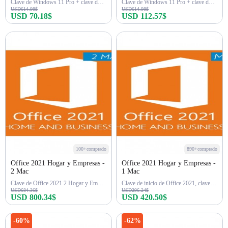
Clave de Windows 11 Pro + clave de Office 2024 Pro Plus
Clave de Windows 11 Pro + clave de Office 2021 Pro
USD614.98$
USD614.98$
USD 70.18$
USD 112.57$
Comprar ahora
Comprar ahora
100+comprado
890+comprado
Office 2021 Hogar y Empresas -
Office 2021 Hogar y Empresas -
2 Mac
1 Mac
Clave de Office 2021 2 Hogar y Empresas
Clave de inicio de Office 2021, clave de empresa
USD684.36$
USD296.24$
USD 800.34$
USD 420.50$
Comprar ahora
Comprar ahora
-60%
-62%