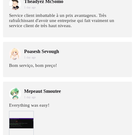
Theadyez McSomo
1 day age
Service client imbattable à un prix avantageux. Très
rafraîchissant d'avoir une entreprise qui fait vraiment un
service client de très haut niveau.
Poasesh Sevough
1 day age
Bom serviço, bom preço!
Mepeaut Smoutee
1 day age
Everything was easy!