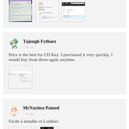
Tajough Fythaez
1 day age
Price is the best for CD Key. I purchased it very quickly, I
would buy from them again anytime.
McNayhea Patood
1 day age
Facile à installer et à utiliser