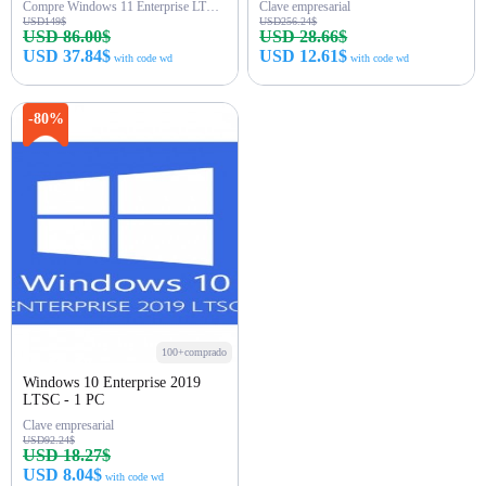
Compre Windows 11 Enterprise LTSC 2024 para 1 PC y actualice al sistema operativo Windows más popular.
Clave empresarial
USD149$
USD256.24$
USD 86.00$
USD 28.66$
USD 37.84$
USD 12.61$
with code wd
with code wd
Comprar ahora
Comprar ahora
-80%
100+comprado
Windows 10 Enterprise 2019
LTSC - 1 PC
Clave empresarial
USD92.24$
USD 18.27$
USD 8.04$
with code wd