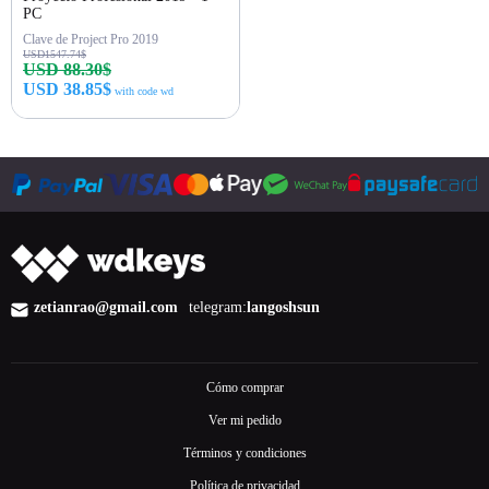
PC
Clave de Project Pro 2019
USD1547.74$
USD 88.30$
USD 38.85$
with code wd
Comprar ahora
zetianrao@gmail.com
telegram:
langoshsun
Cómo comprar
Ver mi pedido
Términos y condiciones
Política de privacidad