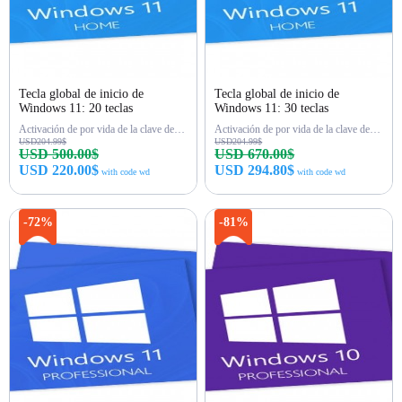
Tecla global de inicio de
Tecla global de inicio de
Windows 11: 20 teclas
Windows 11: 30 teclas
Activación de por vida de la clave de inicio de Win 11
Activación de por vida de la clave de inicio de Win 11
USD204.99$
USD204.99$
USD 500.00$
USD 670.00$
USD 220.00$
USD 294.80$
with code wd
with code wd
Comprar ahora
Comprar ahora
-72%
-81%