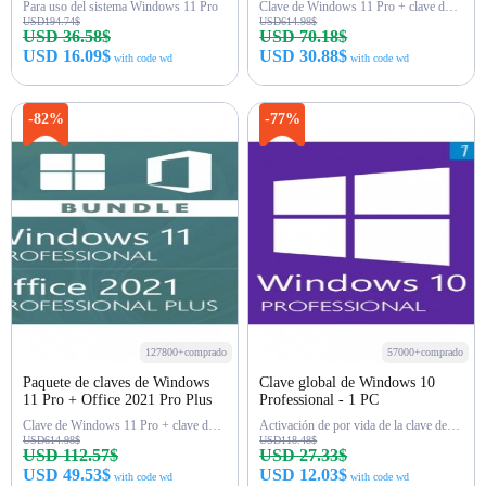
Para uso del sistema Windows 11 Pro
Clave de Windows 11 Pro + clave de Office 2024 Pro Plus
USD194.74$
USD614.98$
USD 36.58$
USD 70.18$
USD 16.09$
USD 30.88$
with code wd
with code wd
Comprar ahora
Comprar ahora
-82%
-77%
127800+comprado
57000+comprado
Paquete de claves de Windows
Clave global de Windows 10
11 Pro + Office 2021 Pro Plus
Professional - 1 PC
Clave de Windows 11 Pro + clave de Office 2021 Pro
Activación de por vida de la clave de Win 10 Pro
USD614.98$
USD118.48$
USD 112.57$
USD 27.33$
USD 49.53$
USD 12.03$
with code wd
with code wd