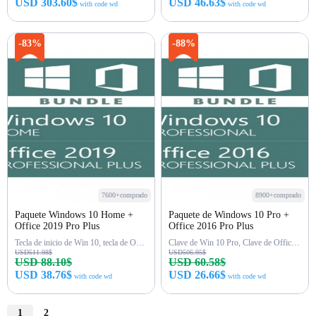
USD 303.60$
USD 46.63$
with code wd
with code wd
Comprar ahora
Comprar ahora
-83%
-88%
7600+comprado
8900+comprado
Paquete Windows 10 Home +
Paquete de Windows 10 Pro +
Office 2019 Pro Plus
Office 2016 Pro Plus
Tecla de inicio de Win 10, tecla de Office 2019 Pro
Clave de Win 10 Pro, Clave de Office 2016 Pro
USD511.98$
USD506.95$
USD 88.10$
USD 60.58$
USD 38.76$
USD 26.66$
with code wd
with code wd
1
2
Comprar ahora
Comprar ahora