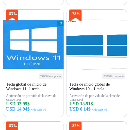
Comprar ahora
Comprar ahora
-83%
-78%
24800+comprado
37800+comprado
Tecla global de inicio de
Tecla de inicio global de
Windows 11: 1 tecla
Windows 10 - 1 tecla
Activación de por vida de la clave de inicio de Win 11
Activación de por vida de la clave de inicio de Win 10
USD204.99$
USD84.86$
USD 33.95$
USD 18.51$
USD 14.94$
USD 8.14$
with code wd
with code wd
Comprar ahora
Comprar ahora
-83%
-82%