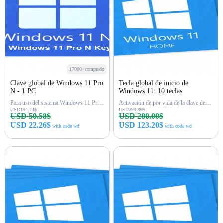
17000+comprado
Clave global de Windows 11 Pro
Tecla global de inicio de
N - 1 PC
Windows 11: 10 teclas
Para uso del sistema Windows 11 Pro N
Activación de por vida de la clave de inicio de Win 11
USD194.74$
USD299.99$
USD 50.58$
USD 280.00$
USD 22.26$
USD 123.20$
with code wd
with code wd
Comprar ahora
Comprar ahora