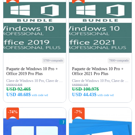
5700+comprado
7800+comprado
Paquete de Windows 10 Pro +
Paquete de Windows 10 Pro +
Office 2019 Pro Plus
Office 2021 Pro Plus
Clave de Windows 10 Pro, Clave de Office 2019 Pro
Clave de Windows 10 Pro, Clave de Office 2021 Pro
USD542.82$
USD563.32$
USD 92.46$
USD 100.97$
USD 40.68$
USD 44.43$
with code wd
with code wd
Comprar ahora
Comprar ahora
-74%
-7%