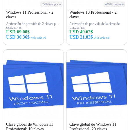
3500+comprado
4800+comprado
Windows 11 Professional - 2
Windows 10 Professional - 2
claves
claves
Activación de por vida de 2 claves para Win 11 Pro
Activación de por vida de la clave de Win 10 Pro
USD249.48$
USD265.48$
USD 69.00$
USD 49.62$
USD 30.36$
USD 21.83$
with code wd
with code wd
Comprar ahora
Comprar ahora
Clave global de Windows 11
Clave global de Windows 11
Professional: 10 claves
Professional: 20 claves