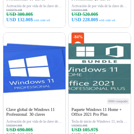
Activación de por vida de la clave de Win 11 Pro
Activación de por vida de la clave de Win 11 Pro
USD279.19$
USD204.99$
USD 300.00$
USD 520.00$
USD 132.00$
USD 228.80$
with code wd
with code wd
Comprar ahora
Comprar ahora
-84%
6900+comprado
Clave global de Windows 11
Paquete Windows 11 Home +
Professional: 30 claves
Office 2021 Pro Plus
Activación de por vida de la clave de Win 11 Pro
Tecla de inicio de Windows 11, tecla de Office 2021 Pro
USD204.99$
USD655.89$
USD 690.00$
USD 105.97$