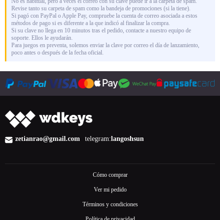
No es habitual, pero a veces el correo con su clave puede ir a la carpeta de spam.
Revise tanto su carpeta de spam como la bandeja de promociones (si la tiene).
Si pagó con PayPal o Apple Pay, compruebe la cuenta de correo asociada a estos
métodos de pago si es diferente a la que indicó al finalizar la compra.
Si su clave no llega en 10 minutos tras el pedido, contacte a nuestro equipo de
soporte. Ellos le ayudarán.
Para juegos en preventa, solemos enviar la clave por correo el día de lanzamiento,
poco antes o después de la fecha oficial.
zetianrao@gmail.com
telegram:
langoshsun
Cómo comprar
Ver mi pedido
Términos y condiciones
Política de privacidad