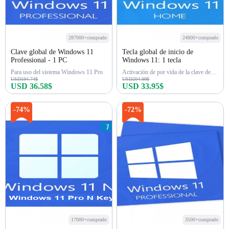
287000+comprado
24800+comprado
Clave global de Windows 11
Tecla global de inicio de
Professional - 1 PC
Windows 11: 1 tecla
Para uso del sistema Windows 11 Pro
Activación de por vida de la clave de inicio de Win 11
USD194.74$
USD204.99$
USD 36.58$
USD 33.95$
Comprar ahora
Comprar ahora
-74%
-72%
17000+comprado
3500+comprado