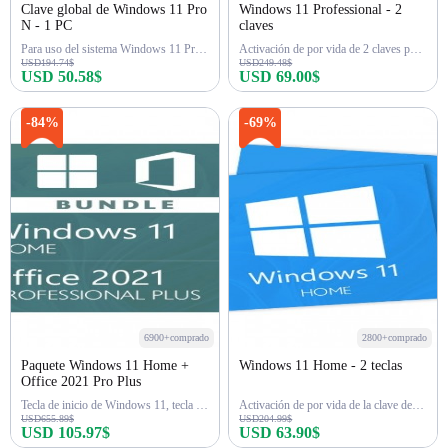
Clave global de Windows 11 Pro
Windows 11 Professional - 2
N - 1 PC
claves
Para uso del sistema Windows 11 Pro N
Activación de por vida de 2 claves para Win 11 Pro
USD194.74$
USD249.48$
USD 50.58$
USD 69.00$
Comprar ahora
Comprar ahora
-84%
-69%
6900+comprado
2800+comprado
Paquete Windows 11 Home +
Windows 11 Home - 2 teclas
Office 2021 Pro Plus
Tecla de inicio de Windows 11, tecla de Office 2021 Pro
Activación de por vida de la clave de Windows 11 Home 2
USD655.89$
USD204.99$
USD 105.97$
USD 63.90$