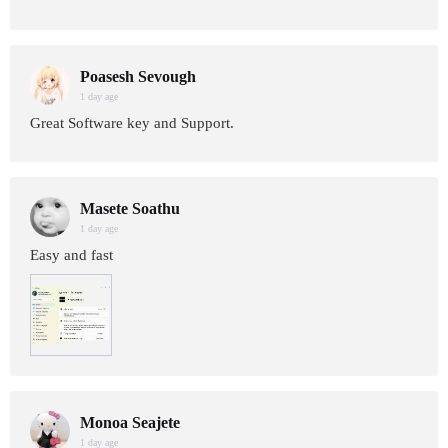
Poasesh Sevough
1 day age
Great Software key and Support.
Masete Soathu
1 day age
Easy and fast
Monoa Seajete
1 day age