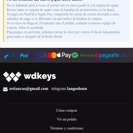
No es habitual, pero a veces el correo con su clave puede ir a la carpeta de spam.
Revise tanto su carpeta de spam como la bandeja de promociones (si la tiene).
Si pagó con PayPal o Apple Pay, compruebe la cuenta de correo asociada a estos
métodos de pago si es diferente a la que indicó al finalizar la compra.
Si su clave no llega en 10 minutos tras el pedido, contacte a nuestro equipo de
soporte. Ellos le ayudarán.
Para juegos en preventa, solemos enviar la clave por correo el día de lanzamiento,
poco antes o después de la fecha oficial.
zetianrao@gmail.com
telegram:
langoshsun
Cómo comprar
Ver mi pedido
Términos y condiciones