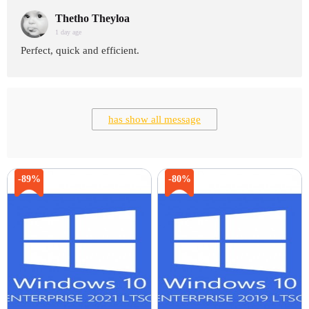
Thetho Theyloa
1 day age
Perfect, quick and efficient.
has show all message
-89%
-80%