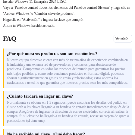
Instalar Windows 11 Enterprise 2024 LTSC.
Vaya a ‘Panel de control-Todos los elementos del Panel de control-Sistema’ y haga clic en
‘Activar Windows’ o ‘Cambiar clave de producto’.
Haga clic en "Activación" e ingrese la clave que compró.
Ahora tu Windows ha sido activado.
FAQ
Ver más
¿Por qué nuestros productos son tan económicos?
Nuestro equipo directivo cuenta con más de treinta años de experiencia combinada en
la industria y una extensa red de proveedores y contactos para abastecerse de
productos. Compramos en todos los rincones del mundo para garantizar los precios
más bajos posibles y, como solo vendemos productos en formato digital, podemos
ahorrar significativamente en gastos de envío y relacionados; estos ahorros los
trasladamos a usted, lo que garantiza que nuestros precios sean los más competitivos.
¿Cuánto tardará en llegar mi clave?
Normalmente se obtiene en 1-3 segundos, puede encontrar los detalles del pedido en
el sitio web o las claves llegarán a su bandeja de entrada inmediatamente después de la
compra. Asegúrese de ingresar la dirección de correo electrónico correcta al realizar la
compra. Si su clave no ha llegado a su bandeja de entrada, revise su carpeta de spam o
promociones (si tiene una).
No he recibido mi clave. ¿Qué debo hacer?