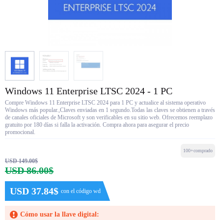
Windows 11 Enterprise LTSC 2024 - 1 PC
Compre Windows 11 Enterprise LTSC 2024 para 1 PC y actualice al sistema operativo
Windows más popular.,Claves enviadas en 1 segundo.Todas las claves se obtienen a través
de canales oficiales de Microsoft y son verificables en su sitio web. Ofrecemos reemplazo
gratuito por 180 días si falla la activación. Compra ahora para asegurar el precio
promocional.
100+comprado
USD 149.00$
USD 86.00$
USD 37.84$
con el código wd
Cómo usar la llave digital: