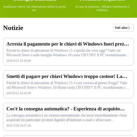
Spedizione veloce con elaborazione ordini in poche
In caso di problemi, offriamo sostituzione o
ore.
rimborso.
Notizie
Vedi altro
Arresta il pagamento per le chiavi di Windows fuori prezzo!
La guida definitiva per ottenere le chiavi autentiche di
Perché la chiave di attivazione di Windows 11 è quella che vuoi oggi? Vado sul
Windows e il buon mercato nel 2025.
Microsoft Store e sulla famiglia Windows 10 costa 139 USD! Il PC ricondizionato
che ho acquistato su eBay non c
2025/8/22 10:43:00
Smetti di pagare per chiavi Windows troppo costose! La
guida definitiva per ottenere chiavi Windows economiche e
Perché la chiave di attivazione di Windows 11 è così costosa al giorno d'oggi? Vado
originali nel 2025
sul Microsoft Store e Windows 10 Home costa 139 USD!!! Il PC ricondizionato che
ho acquistato su eBay cost
2025/8/22 10:43:00
Cos'è la consegna automatica? - Esperienza di acquisto
rapida, efficiente e immediata
La consegna automatica è un sistema automatizzato che invia immediatamente i beni
acquistati (in particolare prodotti digitali) all'indirizzo e-mail o all'account
dell'acquirente s
2025/7/28 19:27:36