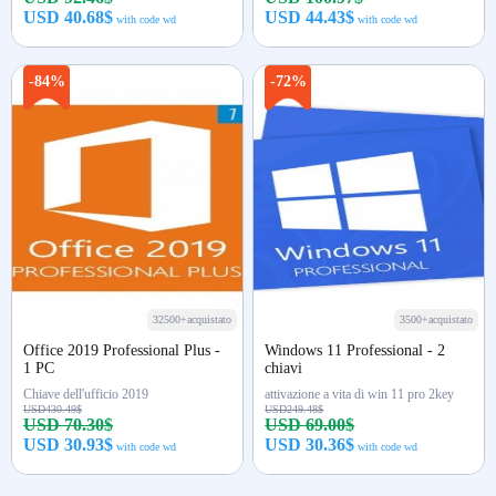
USD 40.68$
USD 44.43$
with code wd
with code wd
Acquista ora
Acquista ora
-84%
-72%
32500+acquistato
3500+acquistato
Office 2019 Professional Plus -
Windows 11 Professional - 2
1 PC
chiavi
Chiave dell'ufficio 2019
attivazione a vita di win 11 pro 2key
USD430.49$
USD249.48$
USD 70.30$
USD 69.00$
USD 30.93$
USD 30.36$
with code wd
with code wd