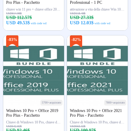
Pro Plus - Pacchetto
Professional - 1 PC
chiave win 11 pro + chiave office 2021 pro
attivazione a vita della chiave Win 10 Pro
USD614.98$
USD118.48$
USD 112.57$
USD 27.33$
USD 49.53$
USD 12.03$
with code wd
with code wd
Acquista ora
Acquista ora
-83%
-82%
5700+acquistato
7800+acquistato
Windows 10 Pro + Office 2019
Windows 10 Pro + Office 2021
Pro Plus - Pacchetto
Pro Plus - Pacchetto
Chiave di Windows 10 Pro, chiave di Office 2019 Pro
Chiave di Windows 10 Pro, chiave di Office 2021 Pro
USD542.82$
USD563.32$
USD 92.46$
USD 100.97$