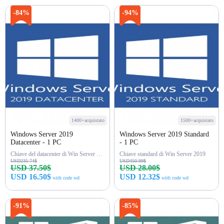
Acquista ora
Acquista ora
-84%
-94%
1400+acquistato
1500+acquistato
Windows Server 2019
Windows Server 2019 Standard
Datacenter - 1 PC
- 1 PC
Chiave del datacenter di Win Server 2019
Chiave standard di Win Server 2019
USD235.74$
USD450.99$
USD 37.50$
USD 28.00$
USD 16.50$
USD 12.32$
with code wd
with code wd
Acquista ora
Acquista ora
-91%
-85%