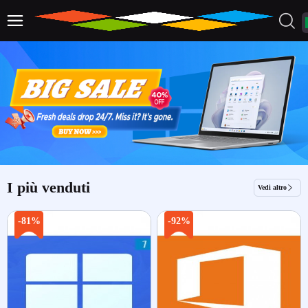
I più venduti
Vedi altro
-81%
-92%