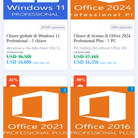
287000+acquistato
5800+acquistato
Chiave globale di Windows 11
Chiave di licenza di Office 2024
Professional - 1 chiave
Professional Plus - 1 PC
attivazione a vita della chiave Win 11 Pro
Per l'utilizzo del software Office 2024 Pro Plus (Word, Excel...), LTSC
USD194.74$
USD450.99$
USD 36.58$
USD 37.16$
USD 16.09$
USD 16.35$
with code wd
with code wd
Acquista ora
Acquista ora
-81%
-90%