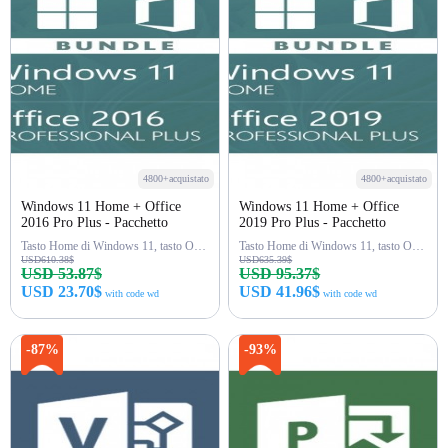
4800+acquistato
4800+acquistato
Windows 11 Home + Office
Windows 11 Home + Office
2016 Pro Plus - Pacchetto
2019 Pro Plus - Pacchetto
Tasto Home di Windows 11, tasto Office 2016 Pro Plus
Tasto Home di Windows 11, tasto Office 2019 Pro Plus
USD610.38$
USD635.39$
USD 53.87$
USD 95.37$
USD 23.70$
USD 41.96$
with code wd
with code wd
Acquista ora
Acquista ora
-87%
-93%