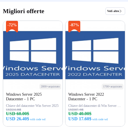
Acquista ora
Acquista ora
Migliori offerte
Vedi altro
-72%
-87%
2800+acquistato
1700+acquistato
Windows Server 2025
Windows Server 2022
Datacenter - 1 PC
Datacenter - 1 PC
Chiave del datacenter Win Server 2025
Chiave del datacenter di Win Server 2022
USD216.98$
USD307.49$
USD 60.00$
USD 40.00$
USD 26.40$
USD 17.60$
with code wd
with code wd