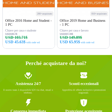
280+acquistato
810+acquistato
Office 2016 Home and Student -
Office 2019 Home and Business
1 PC
- 1 PC
Chiave per casa e studente
Chiave per casa e lavoro
USD180.7$
USD307.49$
USD 103.71$
USD 149.89$
USD 45.63$
USD 65.95$
with code wd
with code wd
Acquista ora
Acquista ora
Perché acquistare da noi?
Assistenza 24/7
Sconti eccezionali
Il nostro team è disponibile h24 via chat, email o
Approfitta di offerte esclusive e promozioni
telefono.
stagionali.
Consegna immediata
Protezione acquirente