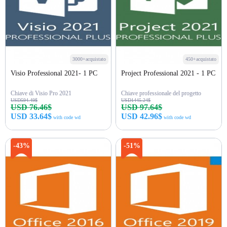
3000+acquistato
450+acquistato
Visio Professional 2021- 1 PC
Project Professional 2021 - 1 PC
Chiave di Visio Pro 2021
Chiave professionale del progetto
USD594.49$
USD1445.24$
USD 76.46$
USD 97.64$
USD 33.64$
USD 42.96$
with code wd
with code wd
Acquista ora
Acquista ora
-43%
-51%