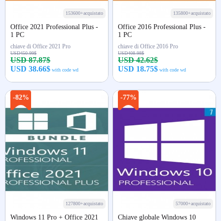
153600+acquistato
135800+acquistato
Office 2021 Professional Plus -
Office 2016 Professional Plus -
1 PC
1 PC
chiave di Office 2021 Pro
chiave di Office 2016 Pro
USD450.99$
USD408.98$
USD 87.87$
USD 42.62$
USD 38.66$
USD 18.75$
with code wd
with code wd
Acquista ora
Acquista ora
-82%
-77%
127800+acquistato
57000+acquistato
Windows 11 Pro + Office 2021
Chiave globale Windows 10