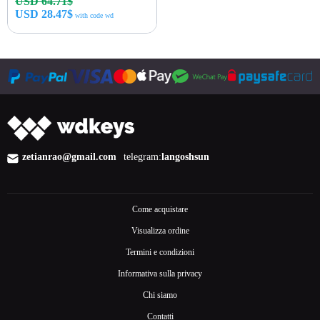
USD 64.71$
USD 28.47$
with code wd
Acquista ora
zetianrao@gmail.com
telegram:
langoshsun
Come acquistare
Visualizza ordine
Termini e condizioni
Informativa sulla privacy
Chi siamo
Contatti