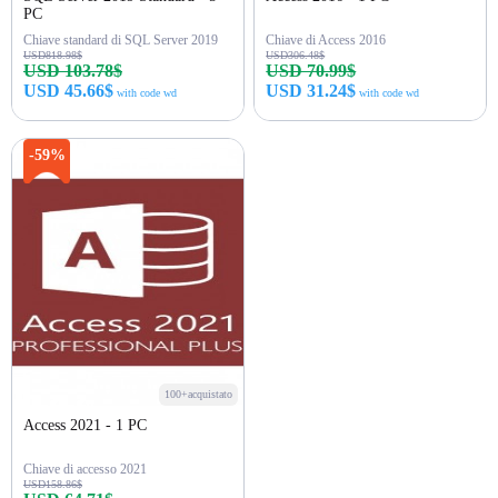
PC
Chiave standard di SQL Server 2019
Chiave di Access 2016
USD818.98$
USD306.48$
USD 103.78$
USD 70.99$
USD 45.66$
USD 31.24$
with code wd
with code wd
Acquista ora
Acquista ora
-59%
100+acquistato
Access 2021 - 1 PC
Chiave di accesso 2021
USD158.86$