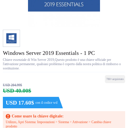
Windows Server 2019 Essentials - 1 PC
Chiave essenziale di Win Server 2019,Questo prodotto è una chiave ufficiale per
l'attivazione permanente, qualsiasi problema è coperto dalla nostra politica di rimborso o
sostituzione.
780+acquistato
USD 204.99$
USD 40.00$
USD 17.60$
con il codice wd
Come usare la chiave digitale:
Utilizzo, Apri Sistema: Impostazioni > Sistema > Attivazione > Cambia chiave
prodotto