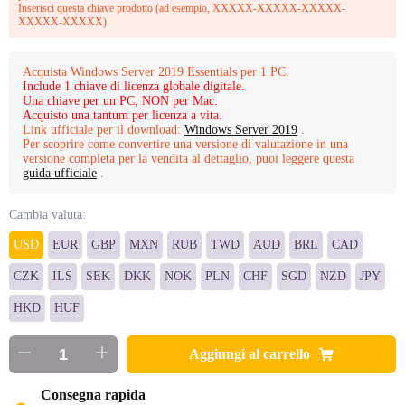
Inserisci questa chiave prodotto (ad esempio, XXXXX-XXXXX-XXXXX-
XXXXX-XXXXX)
Acquista Windows Server 2019 Essentials per 1 PC.
Include 1 chiave di licenza globale digitale.
Una chiave per un PC, NON per Mac.
Acquisto una tantum per licenza a vita.
Link ufficiale per il download:
Windows Server 2019
.
Per scoprire come convertire una versione di valutazione in una
versione completa per la vendita al dettaglio, puoi leggere questa
guida ufficiale
.
Cambia valuta:
USD
EUR
GBP
MXN
RUB
TWD
AUD
BRL
CAD
CZK
ILS
SEK
DKK
NOK
PLN
CHF
SGD
NZD
JPY
HKD
HUF
Aggiungi al carrello
Consegna rapida