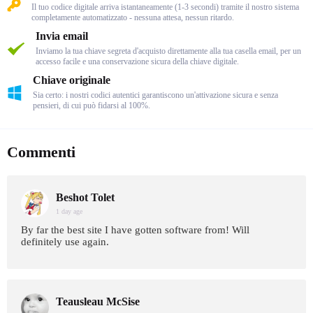
Il tuo codice digitale arriva istantaneamente (1-3 secondi) tramite il nostro sistema
completamente automatizzato - nessuna attesa, nessun ritardo.
Invia email
Inviamo la tua chiave segreta d'acquisto direttamente alla tua casella email, per un
accesso facile e una conservazione sicura della chiave digitale.
Chiave originale
Sia certo: i nostri codici autentici garantiscono un'attivazione sicura e senza
pensieri, di cui può fidarsi al 100%.
Commenti
Beshot Tolet
1 day age
By far the best site I have gotten software from! Will
definitely use again.
Teausleau McSise