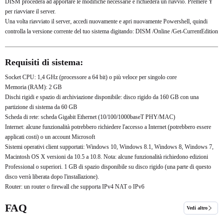
DISM procederà ad apportare le modifiche necessarie e richiederà un riavvio. Premere Y
per riavviare il server.
Una volta riavviato il server, accedi nuovamente e apri nuovamente Powershell, quindi
controlla la versione corrente del tuo sistema digitando: DISM /Online /Get-CurrentEdition
Requisiti di sistema:
Socket CPU: 1,4 GHz (processore a 64 bit) o ​​più veloce per singolo core
Memoria (RAM): 2 GB
Dischi rigidi e spazio di archiviazione disponibile: disco rigido da 160 GB con una
partizione di sistema da 60 GB
Scheda di rete: scheda Gigabit Ethernet (10/100/1000baseT PHY/MAC)
Internet: alcune funzionalità potrebbero richiedere l'accesso a Internet (potrebbero essere
applicati costi) o un account Microsoft
Sistemi operativi client supportati: Windows 10, Windows 8.1, Windows 8, Windows 7,
Macintosh OS X versioni da 10.5 a 10.8. Nota: alcune funzionalità richiedono edizioni
Professional o superiori. 1 GB di spazio disponibile su disco rigido (una parte di questo
disco verrà liberata dopo l'installazione).
Router: un router o firewall che supporta IPv4 NAT o IPv6
FAQ
Vedi altro