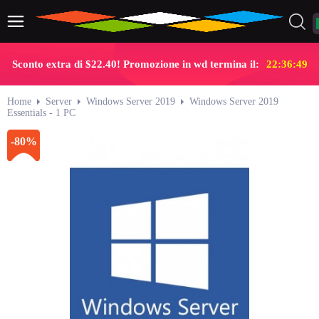
Sconto extra di $22.40! Promozione in wd termina il:
22:36:49
Home
Server
Windows Server 2019
Windows Server 2019
Essentials - 1 PC
-80%