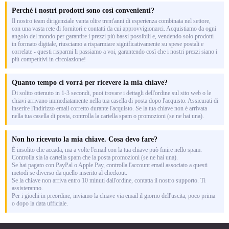
Perché i nostri prodotti sono così convenienti?
Il nostro team dirigenziale vanta oltre trent'anni di esperienza combinata nel settore,
con una vasta rete di fornitori e contatti da cui approvvigionarci. Acquistiamo da ogni
angolo del mondo per garantire i prezzi più bassi possibili e, vendendo solo prodotti
in formato digitale, riusciamo a risparmiare significativamente su spese postali e
correlate - questi risparmi li passiamo a voi, garantendo così che i nostri prezzi siano i
più competitivi in circolazione!
Quanto tempo ci vorrà per ricevere la mia chiave?
Di solito ottenuto in 1-3 secondi, puoi trovare i dettagli dell'ordine sul sito web o le
chiavi arrivano immediatamente nella tua casella di posta dopo l'acquisto. Assicurati di
inserire l'indirizzo email corretto durante l'acquisto. Se la tua chiave non è arrivata
nella tua casella di posta, controlla la cartella spam o promozioni (se ne hai una).
Non ho ricevuto la mia chiave. Cosa devo fare?
È insolito che accada, ma a volte l'email con la tua chiave può finire nello spam.
Controlla sia la cartella spam che la posta promozioni (se ne hai una).
Se hai pagato con PayPal o Apple Pay, controlla l'account email associato a questi
metodi se diverso da quello inserito al checkout.
Se la chiave non arriva entro 10 minuti dall'ordine, contatta il nostro supporto. Ti
assisteranno.
Per i giochi in preordine, inviamo la chiave via email il giorno dell'uscita, poco prima
o dopo la data ufficiale.