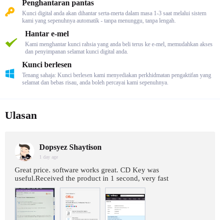
Penghantaran pantas
Kunci digital anda akan dihantar serta-merta dalam masa 1-3 saat melalui sistem
kami yang sepenuhnya automatik - tanpa menunggu, tanpa lengah.
Hantar e-mel
Kami menghantar kunci rahsia yang anda beli terus ke e-mel, memudahkan akses
dan penyimpanan selamat kunci digital anda.
Kunci berlesen
Tenang sahaja: Kunci berlesen kami menyediakan perkhidmatan pengaktifan yang
selamat dan bebas risau, anda boleh percayai kami sepenuhnya.
Ulasan
Dopsyez Shaytison
1 day age
Great price. software works great. CD Key was
useful.Received the product in 1 second, very fast