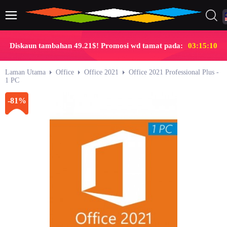
Diskaun tambahan 49.21$! Promosi wd tamat pada:
03:15:09
Laman Utama
Office
Office 2021
Office 2021 Professional Plus -
1 PC
-81%