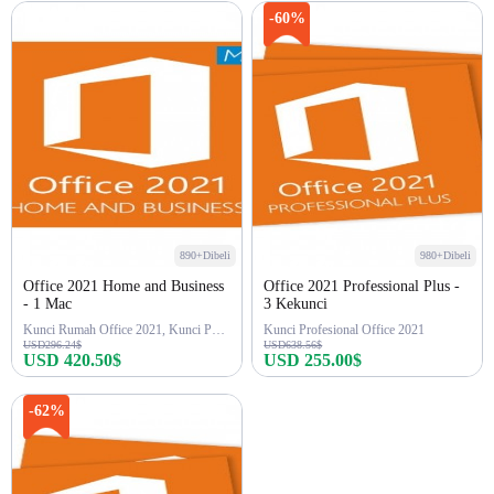
Beli sekarang
Beli sekarang
-60%
890+Dibeli
980+Dibeli
Office 2021 Home and Business
Office 2021 Professional Plus -
- 1 Mac
3 Kekunci
Kunci Rumah Office 2021, Kunci Perniagaan
Kunci Profesional Office 2021
USD296.24$
USD638.56$
USD 420.50$
USD 255.00$
Beli sekarang
Beli sekarang
-62%