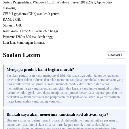
Sistem Pengendalian: Windows 10/11, Windows Server 2019/2021, Apple tidak
disokong.
CPU: 1 gigahertz (GHz) atau lebih pantas.
RAM: 2 GB.
Storan: 3 GB.
Kad Grafik: DirectX 10 atau lebih tinggi.
Paparan: 1280 x 800 atau lebih tinggi.
Lain-lain: Sambungan Internet.
Soalan Lazim
Lihat lagi
Mengapa produk kami begitu murah?
Pasukan pengurusan kami mempunyai lebih daripada tiga puluh tahun pengalaman
keseluruhan dalam industri dan telah membina rangkaian pembekal serta kenalan yang
luas untuk pembelian produk. Kami membeli produk dari seluruh dunia bagi
memastikan harga yang serendah mungkin, dan kerana kami hanya menjual produk
dalam bentuk digital, kami dapat menjimatkan jumlah besar pada bayaran pos dan kos
berkaitan — kami menyalurkan penjimatan ini kepada anda, seterusnya memastikan
harga kami adalah yang paling kompetitif!
Bilakah saya akan menerima kunci/sah kod aktivasi saya?
Biasanya dihantar dalam masa 1–3 saat. Anda boleh menjumpai butiran pesanan di
laman web, atau kunci akan dihantar terus ke peti masuk e-mel anda selepas
pembelian. Pastikan alamat e-mel yang betul dimasukkan semasa pembelian. Jika