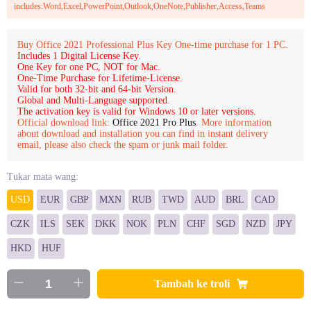
includes:Word,Excel,PowerPoint,Outlook,OneNote,Publisher,Access,Teams
Buy Office 2021 Professional Plus Key One-time purchase for 1 PC.
Includes 1 Digital License Key.
One Key for one PC, NOT for Mac.
One-Time Purchase for Lifetime-License.
Valid for both 32-bit and 64-bit Version.
Global and Multi-Language supported.
The activation key is valid for Windows 10 or later versions.
Official download link:
Office 2021 Pro Plus
. More information
about download and installation you can find in instant delivery
email, please also check the spam or junk mail folder.
Tukar mata wang:
USD
EUR
GBP
MXN
RUB
TWD
AUD
BRL
CAD
CZK
ILS
SEK
DKK
NOK
PLN
CHF
SGD
NZD
JPY
HKD
HUF
Tambah ke troli