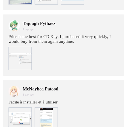
Tajough Fythaez
1 day age
Price is the best for CD Key. I purchased it very quickly, I
would buy from them again anytime.
McNayhea Patood
1 day age
Facile à installer et à utiliser