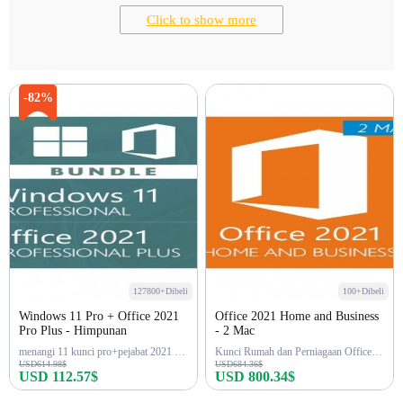
Click to show more
-82%
127800+Dibeli
100+Dibeli
Windows 11 Pro + Office 2021
Office 2021 Home and Business
Pro Plus - Himpunan
- 2 Mac
menangi 11 kunci pro+pejabat 2021 Kunci Pro
Kunci Rumah dan Perniagaan Office 2021 2
USD614.98$
USD684.36$
USD 112.57$
USD 800.34$