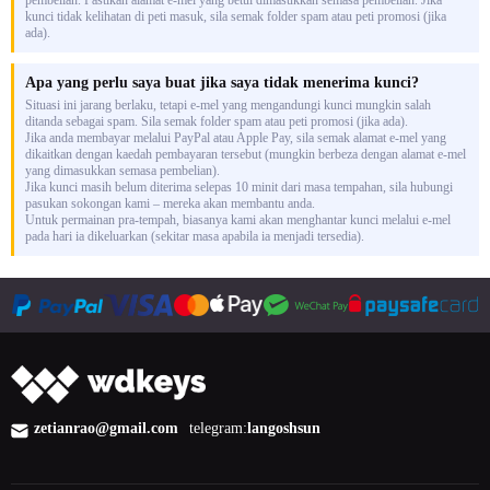
kunci tidak kelihatan di peti masuk, sila semak folder spam atau peti promosi (jika
ada).
Apa yang perlu saya buat jika saya tidak menerima kunci?
Situasi ini jarang berlaku, tetapi e-mel yang mengandungi kunci mungkin salah
ditanda sebagai spam. Sila semak folder spam atau peti promosi (jika ada).
Jika anda membayar melalui PayPal atau Apple Pay, sila semak alamat e-mel yang
dikaitkan dengan kaedah pembayaran tersebut (mungkin berbeza dengan alamat e-mel
yang dimasukkan semasa pembelian).
Jika kunci masih belum diterima selepas 10 minit dari masa tempahan, sila hubungi
pasukan sokongan kami – mereka akan membantu anda.
Untuk permainan pra-tempah, biasanya kami akan menghantar kunci melalui e-mel
pada hari ia dikeluarkan (sekitar masa apabila ia menjadi tersedia).
zetianrao@gmail.com
telegram:
langoshsun