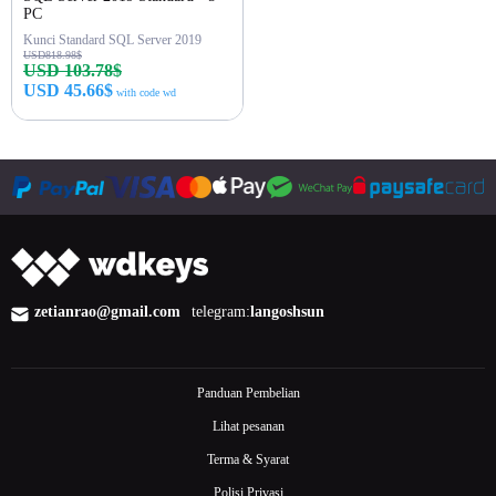
PC
Kunci Standard SQL Server 2019
USD818.98$
USD 103.78$
USD 45.66$
with code wd
Beli sekarang
zetianrao@gmail.com
telegram:
langoshsun
Panduan Pembelian
Lihat pesanan
Terma & Syarat
Polisi Privasi