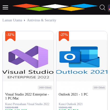
Laman Utama
Antivirus & Security
-32%
-27%
2400+Dibeli
100+Dibeli
Visual Studio 2022 Enterprise -
Outlook 2021 - 1 PC
1 PC/Mac
Kunci Perusahaan Visual Studio 2022
Kunci Outlook 2021
USD249.99$
USD102.49$