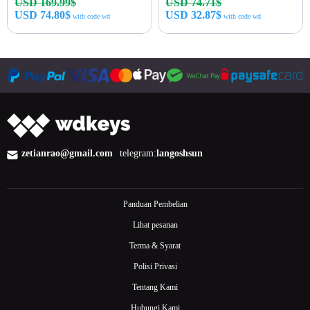
USD 169.99$
USD 74.71$
USD 74.80$
USD 32.87$
with code wd
with code wd
Beli sekarang
Beli sekarang
zetianrao@gmail.com
telegram:
langoshsun
Panduan Pembelian
Lihat pesanan
Terma & Syarat
Polisi Privasi
Tentang Kami
Hubungi Kami