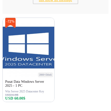
has show all message
-72%
2800+Dibeli
Pusat Data Windows Server
2025 - 1 PC
Win Server 2025 Datacenter Key
USD216.98$
USD 60.00$
Beli sekarang