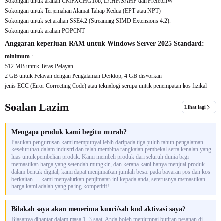
Sokongan untuk arahan CMPXCHG16b, LAHF/SAHF dan PrefetchW
Sokongan untuk Terjemahan Alamat Tahap Kedua (EPT atau NPT)
Sokongan untuk set arahan SSE4.2 (Streaming SIMD Extensions 4.2).
Sokongan untuk arahan POPCNT
Anggaran keperluan RAM untuk Windows Server 2025 Standard:
minimum
:
512 MB untuk Teras Pelayan
2 GB untuk Pelayan dengan Pengalaman Desktop, 4 GB disyorkan
jenis ECC (Error Correcting Code) atau teknologi serupa untuk penempatan hos fizikal
Soalan Lazim
Lihat lagi
Mengapa produk kami begitu murah?
Pasukan pengurusan kami mempunyai lebih daripada tiga puluh tahun pengalaman
keseluruhan dalam industri dan telah membina rangkaian pembekal serta kenalan yang
luas untuk pembelian produk. Kami membeli produk dari seluruh dunia bagi
memastikan harga yang serendah mungkin, dan kerana kami hanya menjual produk
dalam bentuk digital, kami dapat menjimatkan jumlah besar pada bayaran pos dan kos
berkaitan — kami menyalurkan penjimatan ini kepada anda, seterusnya memastikan
harga kami adalah yang paling kompetitif!
Bilakah saya akan menerima kunci/sah kod aktivasi saya?
Biasanya dihantar dalam masa 1–3 saat. Anda boleh menjumpai butiran pesanan di