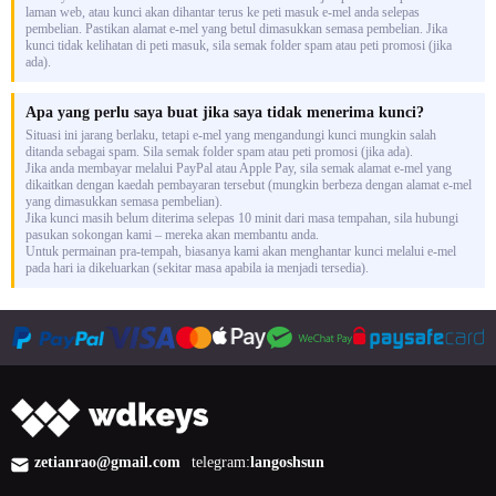
laman web, atau kunci akan dihantar terus ke peti masuk e-mel anda selepas
pembelian. Pastikan alamat e-mel yang betul dimasukkan semasa pembelian. Jika
kunci tidak kelihatan di peti masuk, sila semak folder spam atau peti promosi (jika
ada).
Apa yang perlu saya buat jika saya tidak menerima kunci?
Situasi ini jarang berlaku, tetapi e-mel yang mengandungi kunci mungkin salah
ditanda sebagai spam. Sila semak folder spam atau peti promosi (jika ada).
Jika anda membayar melalui PayPal atau Apple Pay, sila semak alamat e-mel yang
dikaitkan dengan kaedah pembayaran tersebut (mungkin berbeza dengan alamat e-mel
yang dimasukkan semasa pembelian).
Jika kunci masih belum diterima selepas 10 minit dari masa tempahan, sila hubungi
pasukan sokongan kami – mereka akan membantu anda.
Untuk permainan pra-tempah, biasanya kami akan menghantar kunci melalui e-mel
pada hari ia dikeluarkan (sekitar masa apabila ia menjadi tersedia).
zetianrao@gmail.com
telegram:
langoshsun