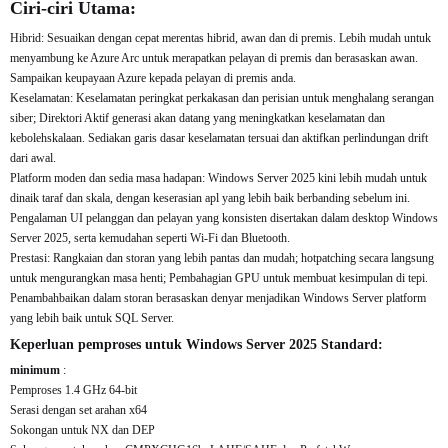
Ciri-ciri Utama:
Hibrid: Sesuaikan dengan cepat merentas hibrid, awan dan di premis. Lebih mudah untuk
menyambung ke Azure Arc untuk merapatkan pelayan di premis dan berasaskan awan.
Sampaikan keupayaan Azure kepada pelayan di premis anda.
Keselamatan: Keselamatan peringkat perkakasan dan perisian untuk menghalang serangan
siber; Direktori Aktif generasi akan datang yang meningkatkan keselamatan dan
kebolehskalaan. Sediakan garis dasar keselamatan tersuai dan aktifkan perlindungan drift
dari awal.
Platform moden dan sedia masa hadapan: Windows Server 2025 kini lebih mudah untuk
dinaik taraf dan skala, dengan keserasian apl yang lebih baik berbanding sebelum ini.
Pengalaman UI pelanggan dan pelayan yang konsisten disertakan dalam desktop Windows
Server 2025, serta kemudahan seperti Wi-Fi dan Bluetooth.
Prestasi: Rangkaian dan storan yang lebih pantas dan mudah; hotpatching secara langsung
untuk mengurangkan masa henti; Pembahagian GPU untuk membuat kesimpulan di tepi.
Penambahbaikan dalam storan berasaskan denyar menjadikan Windows Server platform
yang lebih baik untuk SQL Server.
Keperluan pemproses untuk Windows Server 2025 Standard:
minimum
:
Pemproses 1.4 GHz 64-bit
Serasi dengan set arahan x64
Sokongan untuk NX dan DEP