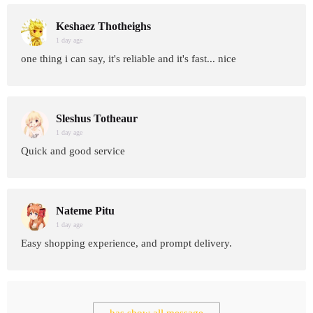
Keshaez Thotheighs
1 day age
one thing i can say, it's reliable and it's fast... nice
Sleshus Totheaur
1 day age
Quick and good service
Nateme Pitu
1 day age
Easy shopping experience, and prompt delivery.