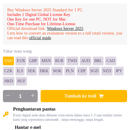
Buy Windows Server 2025 Standard for 1 PC.
Includes 1 Digital Global License Key.
One Key for one PC, NOT for Mac.
One-Time Purchase for Lifetime-License.
Official download link:
Windows Server 2025
.
Lern how to convert an evaluation version to a full retail version, you
can read this
official guide
.
Tukar mata wang:
USD
EUR
GBP
MXN
RUB
TWD
AUD
BRL
CAD
CZK
ILS
SEK
DKK
NOK
PLN
CHF
SGD
NZD
JPY
HKD
HUF
Tambah ke troli
Penghantaran pantas
Kunci digital anda akan dihantar serta-merta dalam masa 1-3 saat melalui sistem
kami yang sepenuhnya automatik - tanpa menunggu, tanpa lengah.
Hantar e-mel