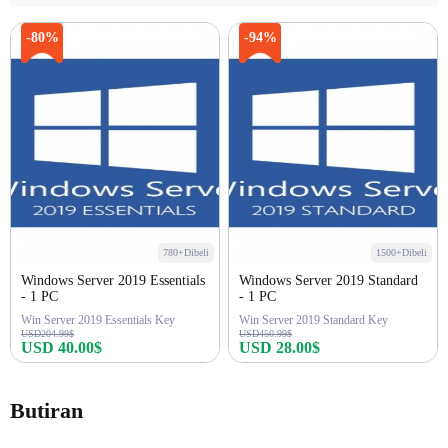
-80%
-94%
780+Dibeli
1500+Dibeli
Windows Server 2019 Essentials
Windows Server 2019 Standard
- 1 PC
- 1 PC
Win Server 2019 Essentials Key
Win Server 2019 Standard Key
USD204.99$
USD450.99$
USD 40.00$
USD 28.00$
Beli sekarang
Beli sekarang
Butiran