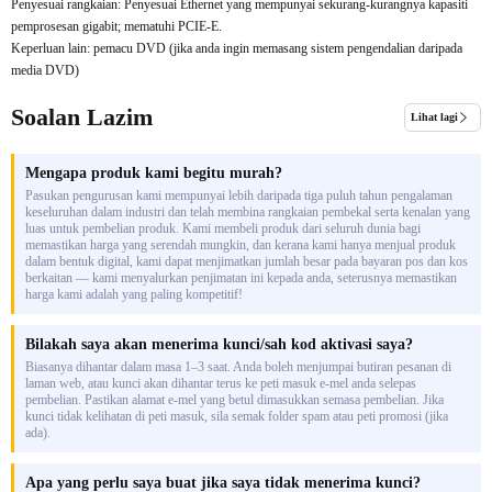
Penyesuai rangkaian: Penyesuai Ethernet yang mempunyai sekurang-kurangnya kapasiti
pemprosesan gigabit; mematuhi PCIE-E.
Keperluan lain: pemacu DVD (jika anda ingin memasang sistem pengendalian daripada
media DVD)
Soalan Lazim
Lihat lagi
Mengapa produk kami begitu murah?
Pasukan pengurusan kami mempunyai lebih daripada tiga puluh tahun pengalaman
keseluruhan dalam industri dan telah membina rangkaian pembekal serta kenalan yang
luas untuk pembelian produk. Kami membeli produk dari seluruh dunia bagi
memastikan harga yang serendah mungkin, dan kerana kami hanya menjual produk
dalam bentuk digital, kami dapat menjimatkan jumlah besar pada bayaran pos dan kos
berkaitan — kami menyalurkan penjimatan ini kepada anda, seterusnya memastikan
harga kami adalah yang paling kompetitif!
Bilakah saya akan menerima kunci/sah kod aktivasi saya?
Biasanya dihantar dalam masa 1–3 saat. Anda boleh menjumpai butiran pesanan di
laman web, atau kunci akan dihantar terus ke peti masuk e-mel anda selepas
pembelian. Pastikan alamat e-mel yang betul dimasukkan semasa pembelian. Jika
kunci tidak kelihatan di peti masuk, sila semak folder spam atau peti promosi (jika
ada).
Apa yang perlu saya buat jika saya tidak menerima kunci?