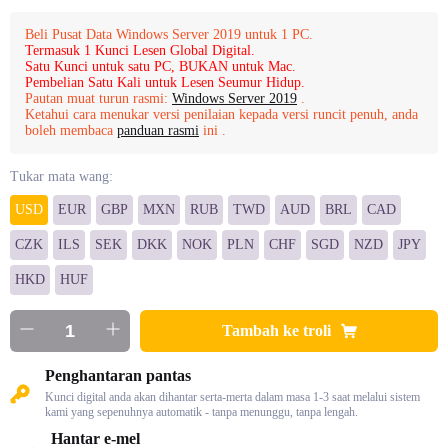
Beli Pusat Data Windows Server 2019 untuk 1 PC.
Termasuk 1 Kunci Lesen Global Digital.
Satu Kunci untuk satu PC, BUKAN untuk Mac.
Pembelian Satu Kali untuk Lesen Seumur Hidup.
Pautan muat turun rasmi:
Windows Server 2019
.
Ketahui cara menukar versi penilaian kepada versi runcit penuh, anda
boleh membaca
panduan rasmi
ini .
Tukar mata wang:
USD
EUR
GBP
MXN
RUB
TWD
AUD
BRL
CAD
CZK
ILS
SEK
DKK
NOK
PLN
CHF
SGD
NZD
JPY
HKD
HUF
Tambah ke troli
Penghantaran pantas
Kunci digital anda akan dihantar serta-merta dalam masa 1-3 saat melalui sistem
kami yang sepenuhnya automatik - tanpa menunggu, tanpa lengah.
Hantar e-mel