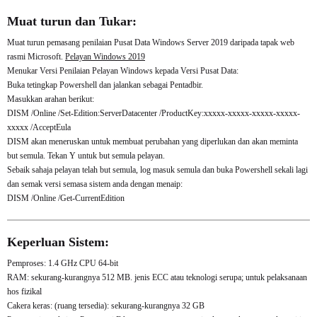
Muat turun dan Tukar:
Muat turun pemasang penilaian Pusat Data Windows Server 2019 daripada tapak web
rasmi Microsoft.
Pelayan Windows 2019
Menukar Versi Penilaian Pelayan Windows kepada Versi Pusat Data:
Buka tetingkap Powershell dan jalankan sebagai Pentadbir.
Masukkan arahan berikut:
DISM /Online /Set-Edition:ServerDatacenter /ProductKey:xxxxx-xxxxx-xxxxx-xxxxx-
xxxxx /AcceptEula
DISM akan meneruskan untuk membuat perubahan yang diperlukan dan akan meminta
but semula. Tekan Y untuk but semula pelayan.
Sebaik sahaja pelayan telah but semula, log masuk semula dan buka Powershell sekali lagi
dan semak versi semasa sistem anda dengan menaip:
DISM /Online /Get-CurrentEdition
Keperluan Sistem:
Pemproses: 1.4 GHz CPU 64-bit
RAM: sekurang-kurangnya 512 MB. jenis ECC atau teknologi serupa; untuk pelaksanaan
hos fizikal
Cakera keras: (ruang tersedia): sekurang-kurangnya 32 GB