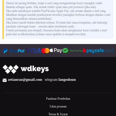
Situasi ini jarang berlaku, tetapi e-mel yang mengandungi kunci mungkin salah
ditanda sebagai spam. Sila semak folder spam atau peti promosi (jika ada).
Jika anda membayar melalui PayPal atau Apple Pay, sila semak alamat e-mel yang
dikaitkan dengan kaedah pembayaran tersebut (mungkin berbeza dengan alamat e-mel
yang dimasukkan semasa pembelian).
Jika kunci masih belum diterima selepas 10 minit dari masa tempahan, sila hubungi
pasukan sokongan kami – mereka akan membantu anda.
Untuk permainan pra-tempah, biasanya kami akan menghantar kunci melalui e-mel
pada hari ia dikeluarkan (sekitar masa apabila ia menjadi tersedia).
zetianrao@gmail.com
telegram:
langoshsun
Panduan Pembelian
Lihat pesanan
Terma & Syarat