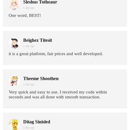
Sleshus Totheaur
1 day age
One word, BEST!
Beighez Titesit
1 day age
it is a great platform, fair prices and well developed.
Theeme Shoothen
1 day age
Very quick and easy to use. I received my code within
seconds and was all done with smooth transaction.
Ditag Sinisled
1 day age