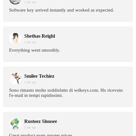
1 day age
Software key arrived instantly and worked as expected.
Shethas Reighl
1 day age
Everything went smoothly.
Smilee Techiez
1 day age
Sono rimasto molto soddisfatto di wdkeys.com. Ho ricevuto
l'e-mail in tempi rapidissimi.
Rustoez Slousee
1 day age
Great product even greater prices