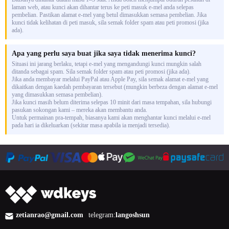
laman web, atau kunci akan dihantar terus ke peti masuk e-mel anda selepas
pembelian. Pastikan alamat e-mel yang betul dimasukkan semasa pembelian. Jika
kunci tidak kelihatan di peti masuk, sila semak folder spam atau peti promosi (jika
ada).
Apa yang perlu saya buat jika saya tidak menerima kunci?
Situasi ini jarang berlaku, tetapi e-mel yang mengandungi kunci mungkin salah
ditanda sebagai spam. Sila semak folder spam atau peti promosi (jika ada).
Jika anda membayar melalui PayPal atau Apple Pay, sila semak alamat e-mel yang
dikaitkan dengan kaedah pembayaran tersebut (mungkin berbeza dengan alamat e-mel
yang dimasukkan semasa pembelian).
Jika kunci masih belum diterima selepas 10 minit dari masa tempahan, sila hubungi
pasukan sokongan kami – mereka akan membantu anda.
Untuk permainan pra-tempah, biasanya kami akan menghantar kunci melalui e-mel
pada hari ia dikeluarkan (sekitar masa apabila ia menjadi tersedia).
zetianrao@gmail.com
telegram:
langoshsun