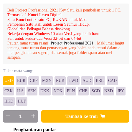
Beli Project Professional 2021 Key Satu kali pembelian untuk 1 PC.
Termasuk 1 Kunci Lesen Digital.
Satu Kunci untuk satu PC, BUKAN untuk Mac.
Pembelian Satu Kali untuk Lesen Seumur Hidup.
Global dan Pelbagai Bahasa disokong.
Bekerja dengan Windows 10 atau Versi yang lebih baru.
Sah untuk kedua-dua Versi 32-bit dan 64-bit.
Pautan muat turun rasmi:
Project Professional 2021
. Maklumat lanjut
tentang muat turun dan pemasangan yang boleh anda temui dalam e-
mel penghantaran segera, sila semak juga folder spam atau mel
sampah.
Tukar mata wang:
USD
EUR
GBP
MXN
RUB
TWD
AUD
BRL
CAD
CZK
ILS
SEK
DKK
NOK
PLN
CHF
SGD
NZD
JPY
HKD
HUF
Tambah ke troli
Penghantaran pantas