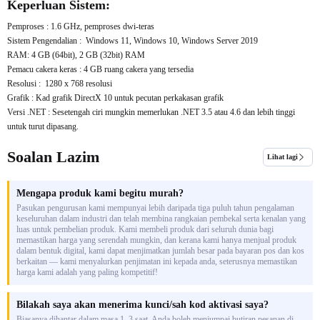
Keperluan Sistem:
Pemproses : 1.6 GHz, pemproses dwi-teras
Sistem Pengendalian :
Windows 11, Windows 10, Windows Server 2019
RAM: 4 GB (64bit), 2 GB (32bit) RAM
Pemacu cakera keras : 4 GB ruang cakera yang tersedia
Resolusi :
1280 x 768
resolusi
Grafik : Kad grafik DirectX 10 untuk pecutan perkakasan grafik
Versi .NET : Sesetengah ciri mungkin memerlukan .NET 3.5 atau 4.6 dan lebih tinggi
untuk turut dipasang.
Soalan Lazim
Lihat lagi
Mengapa produk kami begitu murah?
Pasukan pengurusan kami mempunyai lebih daripada tiga puluh tahun pengalaman
keseluruhan dalam industri dan telah membina rangkaian pembekal serta kenalan yang
luas untuk pembelian produk. Kami membeli produk dari seluruh dunia bagi
memastikan harga yang serendah mungkin, dan kerana kami hanya menjual produk
dalam bentuk digital, kami dapat menjimatkan jumlah besar pada bayaran pos dan kos
berkaitan — kami menyalurkan penjimatan ini kepada anda, seterusnya memastikan
harga kami adalah yang paling kompetitif!
Bilakah saya akan menerima kunci/sah kod aktivasi saya?
Biasanya dihantar dalam masa 1–3 saat. Anda boleh menjumpai butiran pesanan di