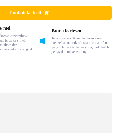
Tambah ke troli
e-mel
Kunci berlesen
antar kunci rahsia
Tenang sahaja: Kunci berlesen kami
eli terus ke e-mel,
menyediakan perkhidmatan pengaktifan
n akses dan
yang selamat dan bebas risau, anda boleh
n selamat kunci digital
percayai kami sepenuhnya.