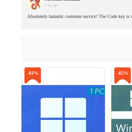
1 day age
Absolutely fantastic customer service! The Code key is ve
-81%
-82%