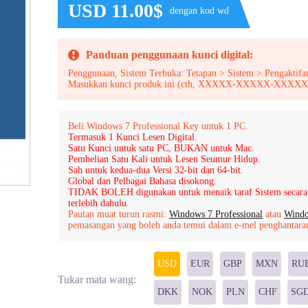
USD 11.00$
dengan kod wd
Panduan penggunaan kunci digital:
Penggunaan, Sistem Terbuka: Tetapan > Sistem > Pengaktifa
Masukkan kunci produk ini (cth, XXXXX-XXXXX-XX
Beli Windows 7 Professional Key untuk 1 PC.
Termasuk 1 Kunci Lesen Digital.
Satu Kunci untuk satu PC, BUKAN untuk Mac.
Pembelian Satu Kali untuk Lesen Seumur Hidup.
Sah untuk kedua-dua Versi 32-bit dan 64-bit.
Global dan Pelbagai Bahasa disokong.
TIDAK BOLEH digunakan untuk menaik taraf Sistem secara
terlebih dahulu.
Pautan muat turun rasmi:
Windows 7 Professional
atau
Windo
pemasangan yang boleh anda temui dalam e-mel penghantaran 
USD
EUR
GBP
MXN
RU
Tukar mata wang:
DKK
NOK
PLN
CHF
SG