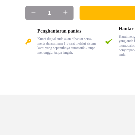
Hantar 
Penghantaran pantas
Kami mengh
Kunci digital anda akan dihantar serta-
yang anda b
merta dalam masa 1-3 saat melalui sistem
memudahka
kami yang sepenuhnya automatik - tanpa
penyimpana
menunggu, tanpa lengah.
anda.