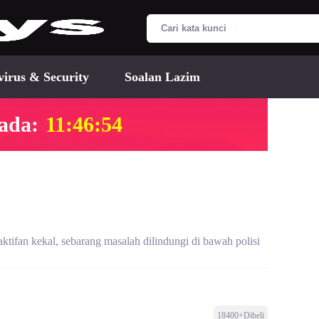
virus & Security
Soalan Lazim
ada:
11:46:53
ktifan kekal, sebarang masalah dilindungi di bawah polisi
18400+Dibeli