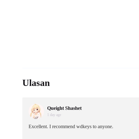
Ulasan
Queight Shashet
1 day age
Excellent. I recommend wdkeys to anyone.