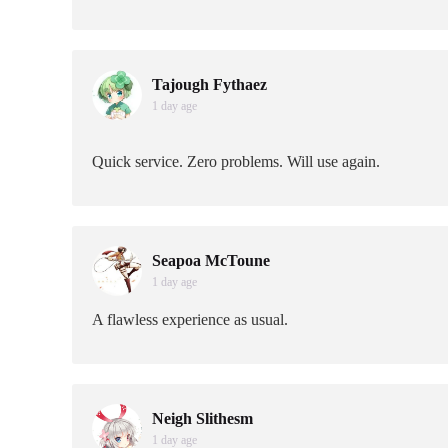
Tajough Fythaez
1 day age
Quick service. Zero problems. Will use again.
Seapoa McToune
1 day age
A flawless experience as usual.
Neigh Slithesm
1 day age