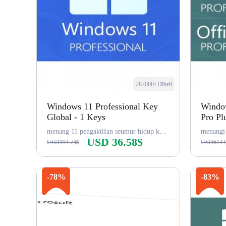
287000+Dibeli
Windows 11 Professional Key
Window
Global - 1 Keys
Pro Pl
menang 11 pengaktifan seumur hidup kunci pro
USD 36.58$
USD194.74$
USD614.
Beli sekarang
-78%
-83%