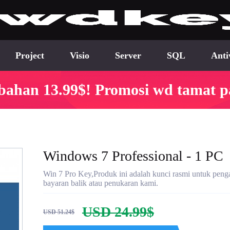
Project
Visio
Server
SQL
Anti
bahan 13.99$! Promosi wd tamat p
Windows 7 Professional - 1 PC
Win 7 Pro Key,Produk ini adalah kunci rasmi untuk penga
bayaran balik atau penukaran kami.
USD 24.99$
USD 51.24$