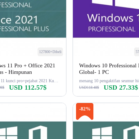
127800+Dibeli
57
s 11 Pro + Office 2021
Windows 10 Professional
us - Himpunan
Global- 1 PC
menangi 11 kunci pro+pejabat 2021 Kunci Pro
USD 112.57$
USD 27.33$
98$
USD118.48$
Beli sekarang
Beli sekarang
-82%