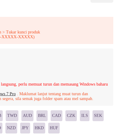
n > Tukar kunci produk
XXX-XXXXX-XXXXX)
 langsung, perlu memuat turun dan memasang Windows baharu
ws 7 Pro
. Maklumat lanjut tentang muat turun dan
segera, sila semak juga folder spam atau mel sampah.
B
TWD
AUD
BRL
CAD
CZK
ILS
SEK
D
NZD
JPY
HKD
HUF