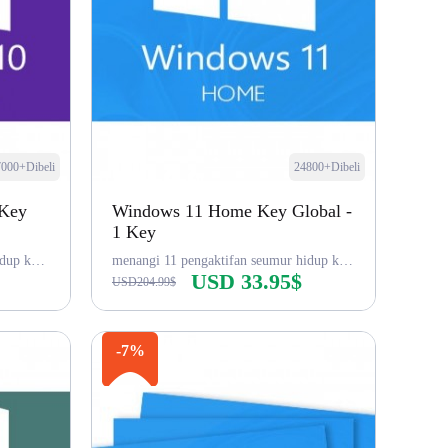
000+Dibeli
24800+Dibeli
 Key
Windows 11 Home Key Global -
1 Key
menang 10 pengaktifan seumur hidup kunci pro
menangi 11 pengaktifan seumur hidup kunci rumah
USD 33.95$
USD204.99$
Beli sekarang
-7%