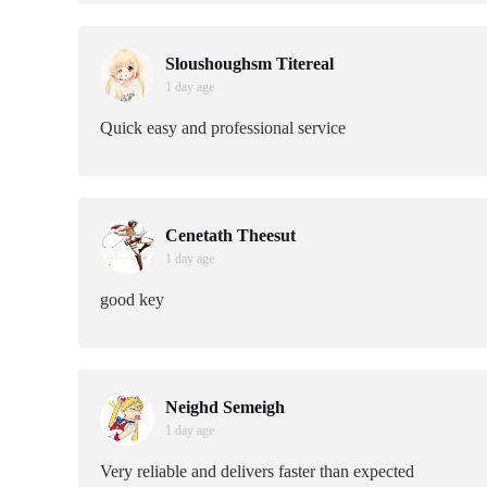
Sloushoughsm Titereal
1 day age
Quick easy and professional service
Cenetath Theesut
1 day age
good key
Neighd Semeigh
1 day age
Very reliable and delivers faster than expected