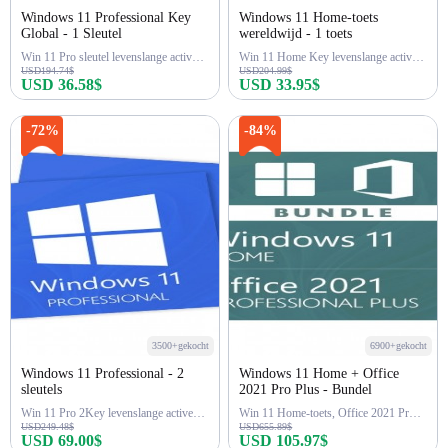
Windows 11 Professional Key
Windows 11 Home-toets
Global - 1 Sleutel
wereldwijd - 1 toets
Win 11 Pro sleutel levenslange activering
Win 11 Home Key levenslange activering
USD194.74$
USD204.99$
USD 36.58$
USD 33.95$
Nu kopen
Nu kopen
-72%
-84%
3500+gekocht
6900+gekocht
Windows 11 Professional - 2
Windows 11 Home + Office
sleutels
2021 Pro Plus - Bundel
Win 11 Pro 2Key levenslange activering
Win 11 Home-toets, Office 2021 Pro-toets
USD249.48$
USD655.89$
USD 69.00$
USD 105.97$