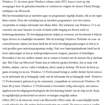
Windows 11, de eerste grote Windows-release sinds 2015, bouwt voort op zijn
voorganger door de gebruikersinterface te vernieuwen volgens de nieuwe Fluent Design-
richtlijnen van Microsoft.
Met het bureaublad kun je meerdere apps en programma's tegelijk draaien, elk in een eigen
klein venster. Door die scheiding kun je meerdere programma's over het scherm
verspreiden en stukjes informatie met elkaar delen. Het startmenu van Windows 11 is nu
voorzien van meer functies en tools en biedt snelle toegang tot diverse tools en
bedieningselementen. De beveiligingsfuncties helpen je eveneens om beschermd te blijven
tegen diverse en schadelijke bestanden. Met de krachtige Windows Defender en scan- en
controlefuncties tijdens het lezen biedt het de beste beveiligingsoplossingen en heb je in
veel gevallen geen antivirusprogramma nodig. Ook voor batterijoptimalisatie biedt het de
beste oplossingen en kun je achtergrondprocessen stoppen, pauzeren of beëindigen.
Bovendien is het een snellere manier om in contact te komen met de mensen die je dierbaar
zijn. Met Chat van Microsoft Teams kun je iedereen (gratis) bereiken, hoe je maar wilt
(bellen, chatten, sms'en, video's bekijken), direct vanaf je desktop. Dit levert de beste pc-
game-ervaring tot nu toe. Windows 11 Professional brengt je sneller dichter bij het nieuws
en de informatie die je belangrijk vindt, met de informatie die je belangrijk vindt. Windows
11 Professional is gebouwd op de consistente, compatibele en vertrouwde Windows 10-
basis die je kent. Windows 11 Professional is bovendien veilig ontworpen, met nieuwe
ingebouwde beveiligingstechnologieën die bescherming bieden van de chip tot de cloud,
en tegelijkertijd productiviteit en nieuwe ervaringen mogelijk maken.
Office 2021 is de nieuwste versie van Microsofts Office-suite, die waarschijnlijk breder
wordt gebruikt dan alle andere desktopapplicaties ter wereld. De nieuwe versie is sneller