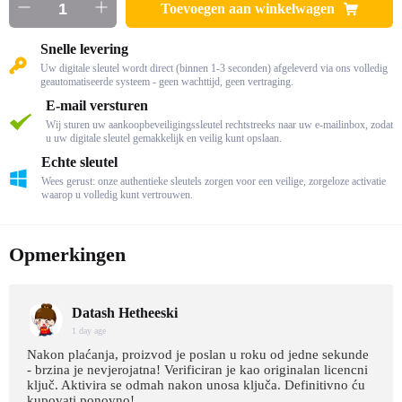
Toevoegen aan winkelwagen
Snelle levering
Uw digitale sleutel wordt direct (binnen 1-3 seconden) afgeleverd via ons volledig
geautomatiseerde systeem - geen wachttijd, geen vertraging.
E-mail versturen
Wij sturen uw aankoopbeveiligingssleutel rechtstreeks naar uw e-mailinbox, zodat
u uw digitale sleutel gemakkelijk en veilig kunt opslaan.
Echte sleutel
Wees gerust: onze authentieke sleutels zorgen voor een veilige, zorgeloze activatie
waarop u volledig kunt vertrouwen.
Opmerkingen
Datash Hetheeski
1 day age
Nakon plaćanja, proizvod je poslan u roku od jedne sekunde
- brzina je nevjerojatna! Verificiran je kao originalan licencni
ključ. Aktivira se odmah nakon unosa ključa. Definitivno ću
kupovati ponovno!