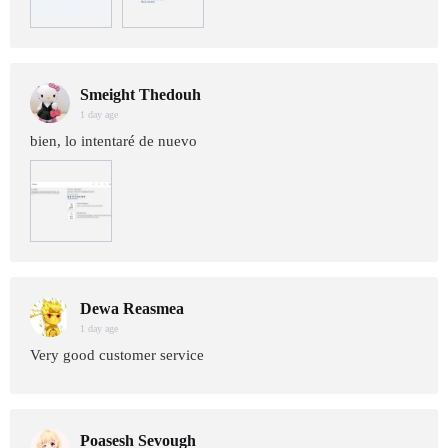
Smeight Thedouh
1 day age
bien, lo intentaré de nuevo
Dewa Reasmea
1 day age
Very good customer service
Poasesh Sevough