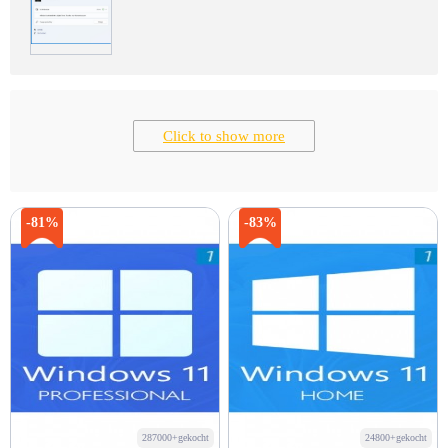
Click to show more
-81%
-83%
287000+gekocht
24800+gekocht