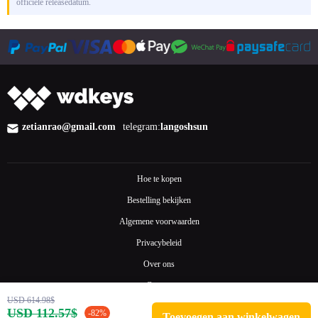
officiële releasedatum.
zetianrao@gmail.com
telegram:
langoshsun
Hoe te kopen
Bestelling bekijken
Algemene voorwaarden
Privacybeleid
Over ons
Contact
USD 614.98$
FAQ
USD 112.57$
-82%
Toevoegen aan winkelwagen