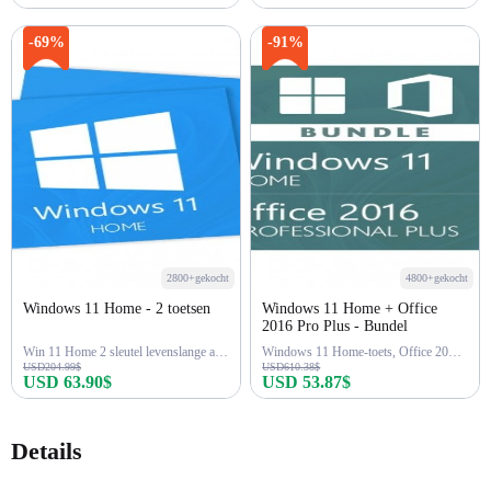
Nu kopen
Nu kopen
-69%
-91%
2800+gekocht
4800+gekocht
Windows 11 Home - 2 toetsen
Windows 11 Home + Office
2016 Pro Plus - Bundel
Win 11 Home 2 sleutel levenslange activering
Windows 11 Home-toets, Office 2016 Pro Plus-toets
USD204.99$
USD610.38$
USD 63.90$
USD 53.87$
Nu kopen
Nu kopen
Details