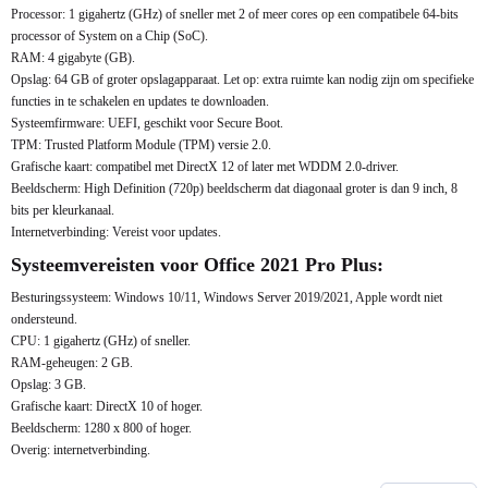
Processor: 1 gigahertz (GHz) of sneller met 2 of meer cores op een compatibele 64-bits
processor of System on a Chip (SoC).
RAM: 4 gigabyte (GB).
Opslag: 64 GB of groter opslagapparaat. Let op: extra ruimte kan nodig zijn om specifieke
functies in te schakelen en updates te downloaden.
Systeemfirmware: UEFI, geschikt voor Secure Boot.
TPM: Trusted Platform Module (TPM) versie 2.0.
Grafische kaart: compatibel met DirectX 12 of later met WDDM 2.0-driver.
Beeldscherm: High Definition (720p) beeldscherm dat diagonaal groter is dan 9 inch, 8
bits per kleurkanaal.
Internetverbinding: Vereist voor updates.
Systeemvereisten voor Office 2021 Pro Plus:
Besturingssysteem: Windows 10/11, Windows Server 2019/2021, Apple wordt niet
ondersteund.
CPU: 1 gigahertz (GHz) of sneller.
RAM-geheugen: 2 GB.
Opslag: 3 GB.
Grafische kaart: DirectX 10 of hoger.
Beeldscherm: 1280 x 800 of hoger.
Overig: internetverbinding.