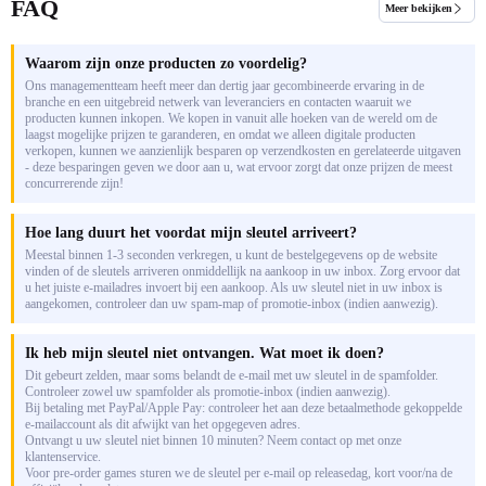
FAQ
Meer bekijken
Waarom zijn onze producten zo voordelig?
Ons managementteam heeft meer dan dertig jaar gecombineerde ervaring in de
branche en een uitgebreid netwerk van leveranciers en contacten waaruit we
producten kunnen inkopen. We kopen in vanuit alle hoeken van de wereld om de
laagst mogelijke prijzen te garanderen, en omdat we alleen digitale producten
verkopen, kunnen we aanzienlijk besparen op verzendkosten en gerelateerde uitgaven
- deze besparingen geven we door aan u, wat ervoor zorgt dat onze prijzen de meest
concurrerende zijn!
Hoe lang duurt het voordat mijn sleutel arriveert?
Meestal binnen 1-3 seconden verkregen, u kunt de bestelgegevens op de website
vinden of de sleutels arriveren onmiddellijk na aankoop in uw inbox. Zorg ervoor dat
u het juiste e-mailadres invoert bij een aankoop. Als uw sleutel niet in uw inbox is
aangekomen, controleer dan uw spam-map of promotie-inbox (indien aanwezig).
Ik heb mijn sleutel niet ontvangen. Wat moet ik doen?
Dit gebeurt zelden, maar soms belandt de e-mail met uw sleutel in de spamfolder.
Controleer zowel uw spamfolder als promotie-inbox (indien aanwezig).
Bij betaling met PayPal/Apple Pay: controleer het aan deze betaalmethode gekoppelde
e-mailaccount als dit afwijkt van het opgegeven adres.
Ontvangt u uw sleutel niet binnen 10 minuten? Neem contact op met onze
klantenservice.
Voor pre-order games sturen we de sleutel per e-mail op releasedag, kort voor/na de