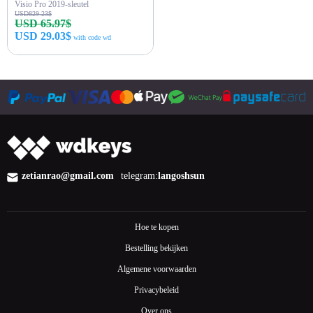
Visio Pro 2019-sleutel
USD829.23$
USD 65.97$
USD 29.03$
with code wd
Nu kopen
zetianrao@gmail.com
telegram:
langoshsun
Hoe te kopen
Bestelling bekijken
Algemene voorwaarden
Privacybeleid
Over ons