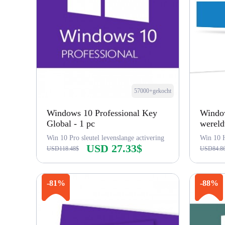
57000+gekocht
Windows 10 Professional Key
Windo
Global - 1 pc
wereld
Win 10 Pro sleutel levenslange activering
Win 10 H
USD 27.33$
USD118.48$
USD84.8
Nu kopen
-81%
-88%