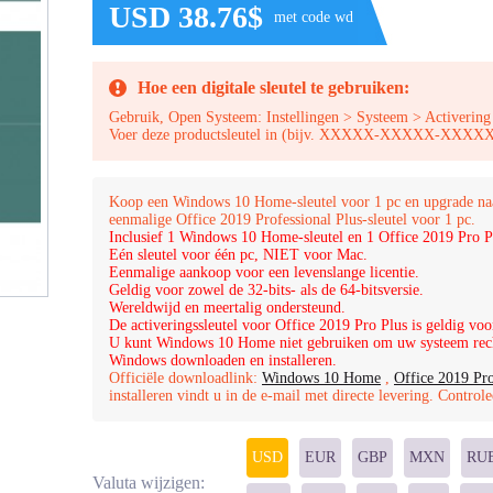
USD 38.76$
met code wd
Hoe een digitale sleutel te gebruiken:
Gebruik, Open Systeem: Instellingen > Systeem > Activering
Voer deze productsleutel in (bijv. XXXXX-XXXXX-X
Koop een Windows 10 Home-sleutel voor 1 pc en upgrade naa
eenmalige Office 2019 Professional Plus-sleutel voor 1 pc.
Inclusief 1 Windows 10 Home-sleutel en 1 Office 2019 Pro Pl
Eén sleutel voor één pc, NIET voor Mac.
Eenmalige aankoop voor een levenslange licentie.
Geldig voor zowel de 32-bits- als de 64-bitsversie.
Wereldwijd en meertalig ondersteund.
De activeringssleutel voor Office 2019 Pro Plus is geldig voo
U kunt Windows 10 Home niet gebruiken om uw systeem recht
Windows downloaden en installeren.
Officiële downloadlink:
Windows 10 Home
,
Office 2019 Pro
installeren vindt u in de e-mail met directe levering. Contr
USD
EUR
GBP
MXN
RU
Valuta wijzigen: