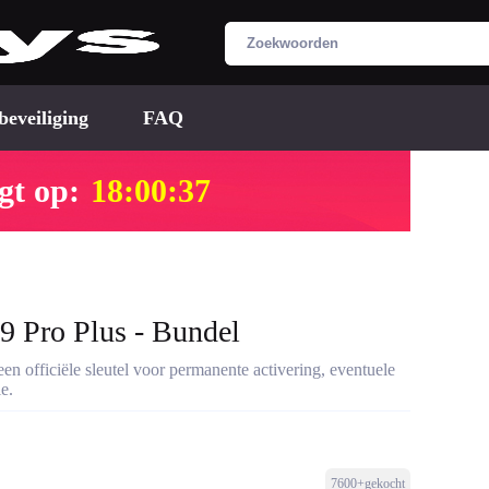
beveiliging
FAQ
gt op:
18:00:36
 Pro Plus - Bundel
en officiële sleutel voor permanente activering, eventuele
e.
7600+gekocht