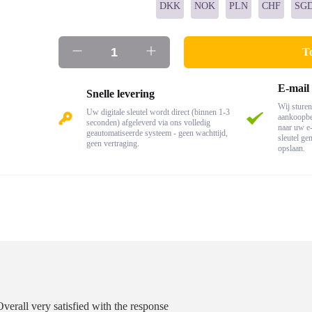
DKK
NOK
PLN
CHF
SG
T
E-mail
Snelle levering
Wij sture
Uw digitale sleutel wordt direct (binnen 1-3
aankoopbev
seconden) afgeleverd via ons volledig
naar uw e-
geautomatiseerde systeem - geen wachttijd,
sleutel ge
geen vertraging.
opslaan.
Overall very satisfied with the response