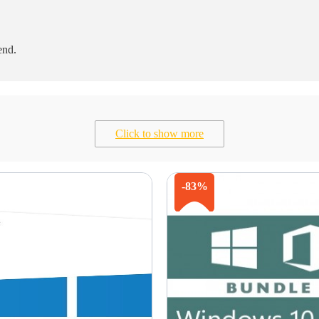
end.
Click to show more
-83%