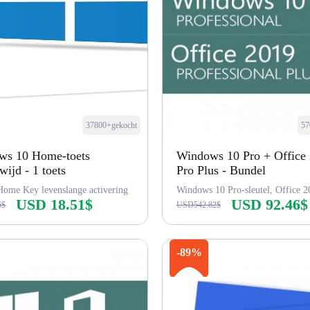
37800+gekocht
57
ws 10 Home-toets
Windows 10 Pro + Office
wijd - 1 toets
Pro Plus - Bundel
ome Key levenslange activering
USD 18.51$
USD 92.46$
6$
USD542.82$
Nu kopen
Nu kopen
-89%