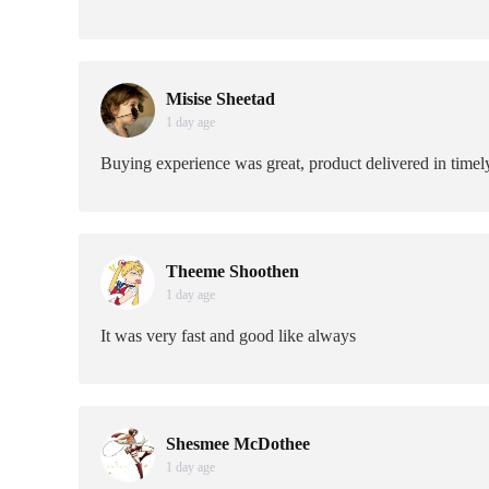
Misise Sheetad
1 day age
Buying experience was great, product delivered in timely
Theeme Shoothen
1 day age
It was very fast and good like always
Shesmee McDothee
1 day age