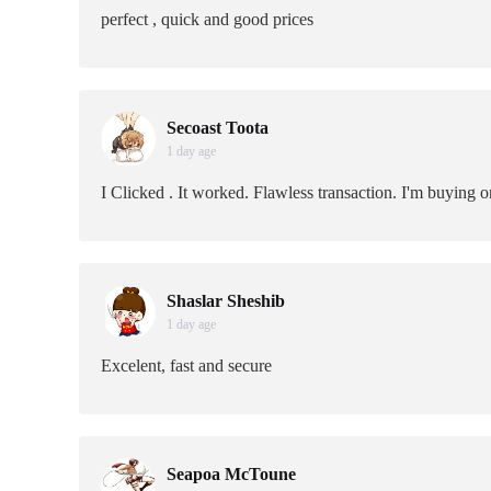
perfect , quick and good prices
Secoast Toota
1 day age
I Clicked . It worked. Flawless transaction. I'm buying 
Shaslar Sheshib
1 day age
Excelent, fast and secure
Seapoa McToune