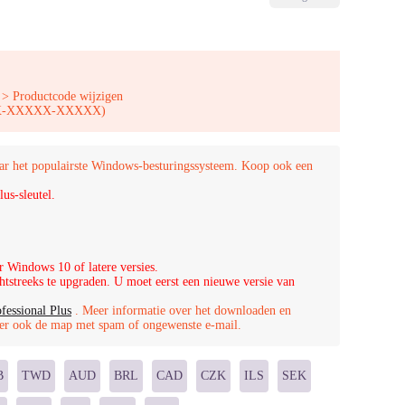
 > Productcode wijzigen
XXXX-XXXXX-XXXXX)
r het populairste Windows-besturingssysteem. Koop ook een
us-sleutel.
r Windows 10 of latere versies.
streeks te upgraden. U moet eerst een nieuwe versie van
fessional Plus
. Meer informatie over het downloaden en
oleer ook de map met spam of ongewenste e-mail.
B
TWD
AUD
BRL
CAD
CZK
ILS
SEK