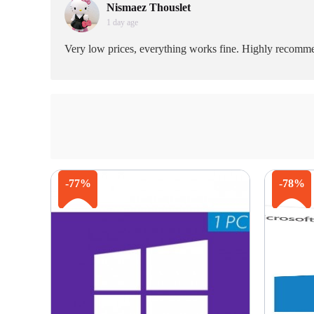
Nismaez Thouslet
1 day age
Very low prices, everything works fine. Highly recomm
-77%
-78%