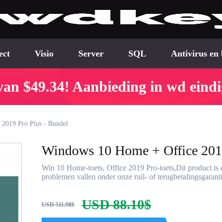
ect
Visio
Server
SQL
Antivirus en 
van $49.34! Aanbieding in wd eindi
2019 Pro Plus - Bundel
Windows 10 Home + Office 2019
Win 10 Home-toets, Office 2019 Pro-toets,Dit product is e
problemen vallen onder onze ruil- of terugbetalingsgaranti
USD 88.10$
USD 511.98$