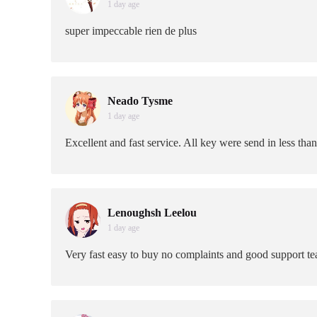
1 day age
super impeccable rien de plus
Neado Tysme
1 day age
Excellent and fast service. All key were send in less tha
Lenoughsh Leelou
1 day age
Very fast easy to buy no complaints and good support t