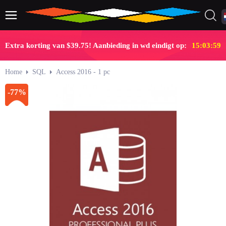
Extra korting van $39.75! Aanbieding in wd eindigt op:
15:03:58
Home
SQL
Access 2016 - 1 pc
-77%