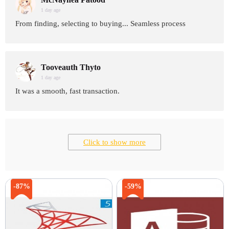
1 day age
From finding, selecting to buying... Seamless process
Tooveauth Thyto
1 day age
It was a smooth, fast transaction.
Click to show more
-87%
-59%