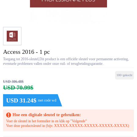
Access 2016 - 1 pc
Toegang tot 2016-sleutel,Dit product is een officiële sleutel voor permanente activering,
eventuele problemen vallen onder onze ruil- of terugbetalingsgarantie.
100+gekocht
USD 306.48$
USD 70.99$
USD 31.24$
met code wd
Hoe een digitale sleutel te gebruiken:
Voer de sleutel in het formulier in en klik op "Volgende"
Voer deze productsleutel in (bijv. XXXXX-XXXXX-XXXXX-XXXXX-XXXXX)