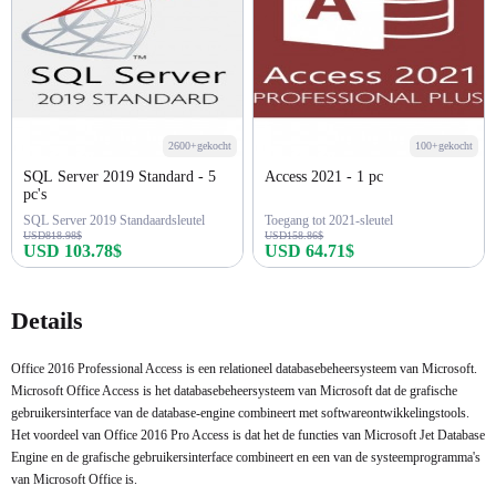
2600+gekocht
100+gekocht
SQL Server 2019 Standard - 5
Access 2021 - 1 pc
pc's
SQL Server 2019 Standaardsleutel
Toegang tot 2021-sleutel
USD818.98$
USD158.86$
USD 103.78$
USD 64.71$
Nu kopen
Nu kopen
Details
Office 2016 Professional Access is een relationeel databasebeheersysteem van Microsoft.
Microsoft Office Access is het databasebeheersysteem van Microsoft dat de grafische
gebruikersinterface van de database-engine combineert met softwareontwikkelingstools.
Het voordeel van Office 2016 Pro Access is dat het de functies van Microsoft Jet Database
Engine en de grafische gebruikersinterface combineert en een van de systeemprogramma's
van Microsoft Office is.