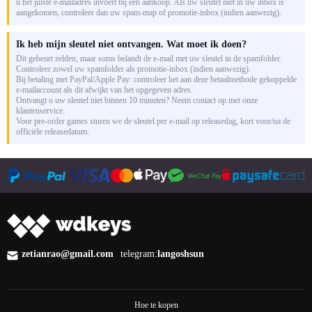
u het juiste e-mailadres invoert bij een aankoop. Als uw sleutel niet in uw inbox is
aangekomen, controleer dan uw spam-map of promotie-inbox (indien aanwezig).
Ik heb mijn sleutel niet ontvangen. Wat moet ik doen?
Dit gebeurt zelden, maar soms belandt de e-mail met uw sleutel in de spamfolder.
Controleer zowel uw spamfolder als promotie-inbox (indien aanwezig).
Bij betaling met PayPal/Apple Pay: controleer het aan deze betaalmethode gekoppelde
e-mailaccount als dit afwijkt van het opgegeven adres.
Ontvangt u uw sleutel niet binnen 10 minuten? Neem contact op met onze
klantenservice.
Voor pre-order games sturen we de sleutel per e-mail op releasedag, kort voor/na de
officiële releasedatum.
zetianrao@gmail.com
telegram:
langoshsun
Hoe te kopen