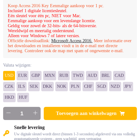
Koop Access 2016 Key Eenmalige aankoop voor 1 pc.
Inclusief 1 digitale licentiesleutel.
Eén sleutel voor één pc, NIET voor Mac.
Eenmalige aankoop voor een levenslange licentie.
Geldig voor zowel de 32-bits- als de 64-bitsversie.
Wereldwijd en meertalig ondersteund.
Alleen voor Windows 7 of latere versies.
Officiële downloadlink:
Microsoft Access 2016.
Meer informatie over
het downloaden en installeren vindt u in de e-mail met directe
levering. Controleer ook de map met spam of ongewenste e-mail.
Valuta wijzigen:
USD
EUR
GBP
MXN
RUB
TWD
AUD
BRL
CAD
CZK
ILS
SEK
DKK
NOK
PLN
CHF
SGD
NZD
JPY
HKD
HUF
Toevoegen aan winkelwagen
Snelle levering
Uw digitale sleutel wordt direct (binnen 1-3 seconden) afgeleverd via ons volledig
geautomatiseerde systeem - geen wachttijd, geen vertraging.