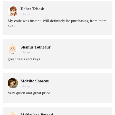
Dehet Tehash
1 day age
My code was instant. Will definitely be purchasing from them
again.
Sleshus Totheaur
1 day age
great deals and keys
McMite Shoseau
1 day age
Very quick and great price.
McNayhea Patood