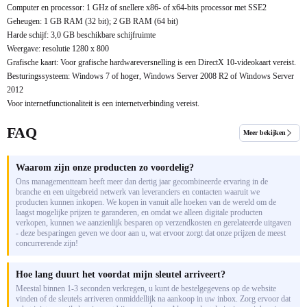
Computer en processor: 1 GHz of snellere x86- of x64-bits processor met SSE2
Geheugen: 1 GB RAM (32 bit); 2 GB RAM (64 bit)
Harde schijf: 3,0 GB beschikbare schijfruimte
Weergave: resolutie 1280 x 800
Grafische kaart: Voor grafische hardwareversnelling is een DirectX 10-videokaart vereist.
Besturingssysteem: Windows 7 of hoger, Windows Server 2008 R2 of Windows Server
2012
Voor internetfunctionaliteit is een internetverbinding vereist.
FAQ
Meer bekijken
Waarom zijn onze producten zo voordelig?
Ons managementteam heeft meer dan dertig jaar gecombineerde ervaring in de
branche en een uitgebreid netwerk van leveranciers en contacten waaruit we
producten kunnen inkopen. We kopen in vanuit alle hoeken van de wereld om de
laagst mogelijke prijzen te garanderen, en omdat we alleen digitale producten
verkopen, kunnen we aanzienlijk besparen op verzendkosten en gerelateerde uitgaven
- deze besparingen geven we door aan u, wat ervoor zorgt dat onze prijzen de meest
concurrerende zijn!
Hoe lang duurt het voordat mijn sleutel arriveert?
Meestal binnen 1-3 seconden verkregen, u kunt de bestelgegevens op de website
vinden of de sleutels arriveren onmiddellijk na aankoop in uw inbox. Zorg ervoor dat