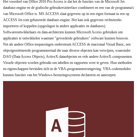
Het voordeel van Office 2016 Pro Access is dat het de functies van de Microsoft Jet-
database-engine en de grafische gebruikersinterface combineert en een van de programma's
van Microsoft Office is. MS ACCESS slaat gegevens op in een eigen formaat in een op
ACCESS Jet.com gebaseerde database-engine. Het kan ook gegevens rechtstreeks
importeren of koppelen (opgeslagen in andere applicaties en databases).
Softwareontwikkelaars en data-architecten kunnen Microsoft Access gebruiken om
applicaties te ontwikkelen waarmee "gevorderde gebruikers" software kunnen bouwen.
Net als andere Office-toepassingen ondersteunt ACCESS de macrotaal Visual Basic, een
objectgeoriënteerde programmeertaal die naar diverse objecten kan verwijzen, waaronder
DAO (Data Access Objects), ActiveX-dataobjecten en vele andere ActiveX-componenten.
Visuele objecten worden gebruikt om tabellen en rapporten weer te geven. Hun methoden
en eigenschappen bevinden zich in de VBA-programmeeromgeving. VBA-codemodules
kunnen functies van het Windows-besturingssysteem declareren en aanroepen.