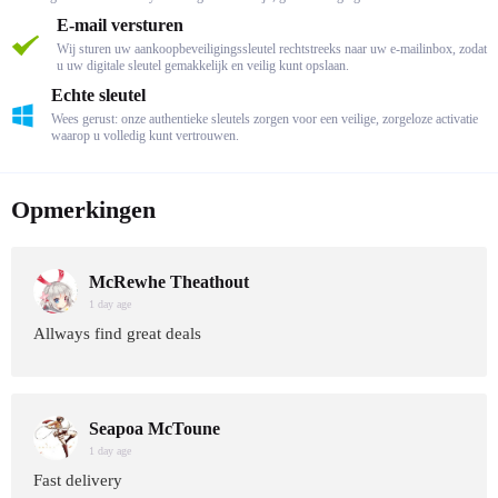
E-mail versturen
Wij sturen uw aankoopbeveiligingssleutel rechtstreeks naar uw e-mailinbox, zodat
u uw digitale sleutel gemakkelijk en veilig kunt opslaan.
Echte sleutel
Wees gerust: onze authentieke sleutels zorgen voor een veilige, zorgeloze activatie
waarop u volledig kunt vertrouwen.
Opmerkingen
McRewhe Theathout
1 day age
Allways find great deals
Seapoa McToune
1 day age
Fast delivery