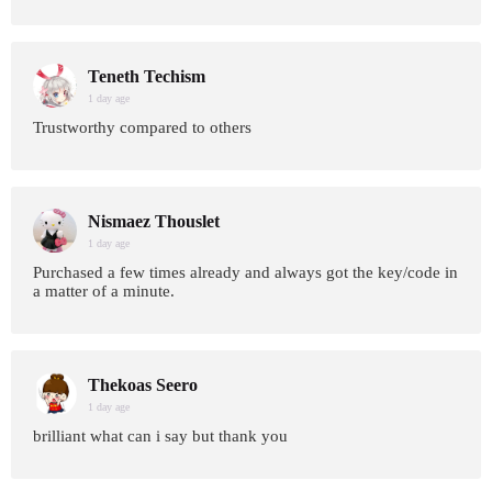
Teneth Techism
1 day age
Trustworthy compared to others
Nismaez Thouslet
1 day age
Purchased a few times already and always got the key/code in
a matter of a minute.
Thekoas Seero
1 day age
brilliant what can i say but thank you