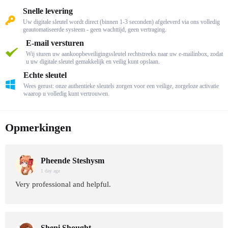
Snelle levering
Uw digitale sleutel wordt direct (binnen 1-3 seconden) afgeleverd via ons volledig
geautomatiseerde systeem - geen wachttijd, geen vertraging.
E-mail versturen
Wij sturen uw aankoopbeveiligingssleutel rechtstreeks naar uw e-mailinbox, zodat
u uw digitale sleutel gemakkelijk en veilig kunt opslaan.
Echte sleutel
Wees gerust: onze authentieke sleutels zorgen voor een veilige, zorgeloze activatie
waarop u volledig kunt vertrouwen.
Opmerkingen
Pheende Steshysm
1 day age
Very professional and helpful.
Sheni Shought