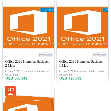
Nu kopen
Nu kopen
100+gekocht
890+gekocht
Office 2021 Home en Business -
Office 2021 Home en Business -
2 Macs
1 Mac
Office 2021 2 Home en Business-sleutel
Office 2021 Home-toets, Bedrijfstoets
USD684.36$
USD296.24$
USD 800.34$
USD 420.50$
Nu kopen
Nu kopen
-62%