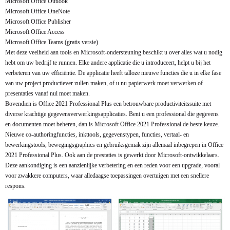
Microsoft Office Outlook
Microsoft Office OneNote
Microsoft Office Publisher
Microsoft Office Access
Microsoft Office Teams (gratis versie)
Met deze veelheid aan tools en Microsoft-ondersteuning beschikt u over alles wat u nodig
hebt om uw bedrijf te runnen. Elke andere applicatie die u introduceert, helpt u bij het
verbeteren van uw efficiëntie. De applicatie heeft talloze nieuwe functies die u in elke fase
van uw project productiever zullen maken, of u nu papierwerk moet verwerken of
presentaties vanaf nul moet maken.
Bovendien is Office 2021 Professional Plus een betrouwbare productiviteitssuite met
diverse krachtige gegevensverwerkingsapplicaties. Bent u een professional die gegevens
en documenten moet beheren, dan is Microsoft Office 2021 Professional de beste keuze.
Nieuwe co-authoringfuncties, inkttools, gegevenstypen, functies, vertaal- en
bewerkingstools, bewegingsgraphics en gebruiksgemak zijn allemaal inbegrepen in Office
2021 Professional Plus. Ook aan de prestaties is gewerkt door Microsoft-ontwikkelaars.
Deze aankondiging is een aanzienlijke verbetering en een reden voor een upgrade, vooral
voor zwakkere computers, waar alledaagse toepassingen overtuigen met een snellere
respons.