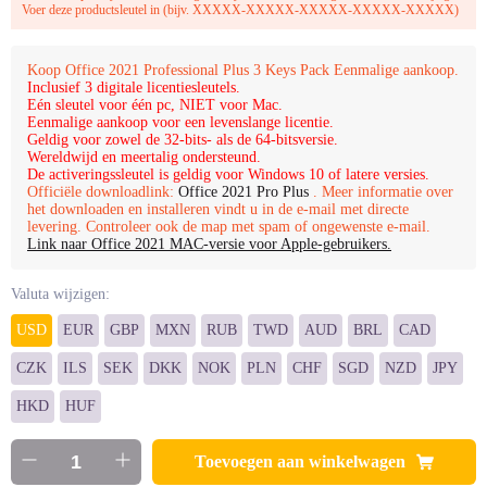
Voer deze productsleutel in (bijv. XXXXX-XXXXX-XXXXX-XXXXX-XXXXX)
Koop Office 2021 Professional Plus 3 Keys Pack Eenmalige aankoop.
Inclusief 3 digitale licentiesleutels.
Eén sleutel voor één pc, NIET voor Mac.
Eenmalige aankoop voor een levenslange licentie.
Geldig voor zowel de 32-bits- als de 64-bitsversie.
Wereldwijd en meertalig ondersteund.
De activeringssleutel is geldig voor Windows 10 of latere versies.
Officiële downloadlink:
Office 2021 Pro Plus
. Meer informatie over
het downloaden en installeren vindt u in de e-mail met directe
levering. Controleer ook de map met spam of ongewenste e-mail.
Link naar Office 2021 MAC-versie voor Apple-gebruikers.
Valuta wijzigen:
USD
EUR
GBP
MXN
RUB
TWD
AUD
BRL
CAD
CZK
ILS
SEK
DKK
NOK
PLN
CHF
SGD
NZD
JPY
HKD
HUF
Toevoegen aan winkelwagen