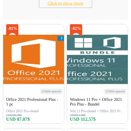
Click to show more
-81%
-82%
153600+gekocht
127800+gekocht
Office 2021 Professional Plus -
Windows 11 Pro + Office 2021
1 pc
Pro Plus - Bundel
Office 2021 Pro-sleutel
Win 11 Pro-sleutel + Office 2021 Pro-sleutel
USD450.99$
USD614.98$
USD 87.87$
USD 112.57$