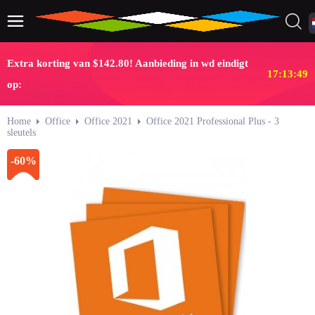
Extra korting van $142.80! Aanbieding in wd eindigt
17:13:49
op:
Home
Office
Office 2021
Office 2021 Professional Plus - 3
sleutels
-60%