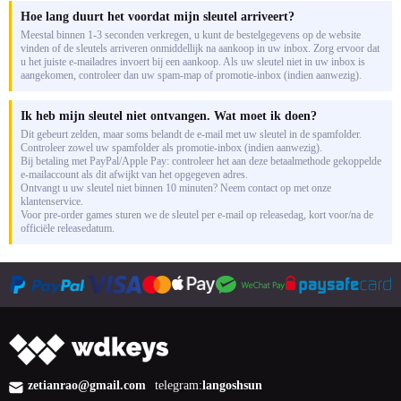
Hoe lang duurt het voordat mijn sleutel arriveert?
Meestal binnen 1-3 seconden verkregen, u kunt de bestelgegevens op de website
vinden of de sleutels arriveren onmiddellijk na aankoop in uw inbox. Zorg ervoor dat
u het juiste e-mailadres invoert bij een aankoop. Als uw sleutel niet in uw inbox is
aangekomen, controleer dan uw spam-map of promotie-inbox (indien aanwezig).
Ik heb mijn sleutel niet ontvangen. Wat moet ik doen?
Dit gebeurt zelden, maar soms belandt de e-mail met uw sleutel in de spamfolder.
Controleer zowel uw spamfolder als promotie-inbox (indien aanwezig).
Bij betaling met PayPal/Apple Pay: controleer het aan deze betaalmethode gekoppelde
e-mailaccount als dit afwijkt van het opgegeven adres.
Ontvangt u uw sleutel niet binnen 10 minuten? Neem contact op met onze
klantenservice.
Voor pre-order games sturen we de sleutel per e-mail op releasedag, kort voor/na de
officiële releasedatum.
zetianrao@gmail.com
telegram:
langoshsun