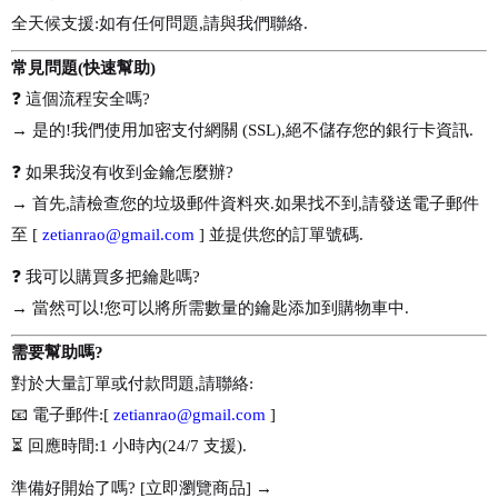
全天候支援:如有任何問題,請與我們聯絡.
常見問題(快速幫助)
❓ 這個流程安全嗎?
→ 是的!我們使用加密支付網關 (SSL),絕不儲存您的銀行卡資訊.
❓ 如果我沒有收到金鑰怎麼辦?
→ 首先,請檢查您的垃圾郵件資料夾.如果找不到,請發送電子郵件
至 [
zetianrao@gmail.com
] 並提供您的訂單號碼.
❓ 我可以購買多把鑰匙嗎?
→ 當然可以!您可以將所需數量的鑰匙添加到購物車中.
需要幫助嗎?
對於大量訂單或付款問題,請聯絡:
📧 電子郵件:[
zetianrao@gmail.com
]
⏳ 回應時間:1 小時內(24/7 支援).
準備好開始了嗎? [立即瀏覽商品] →