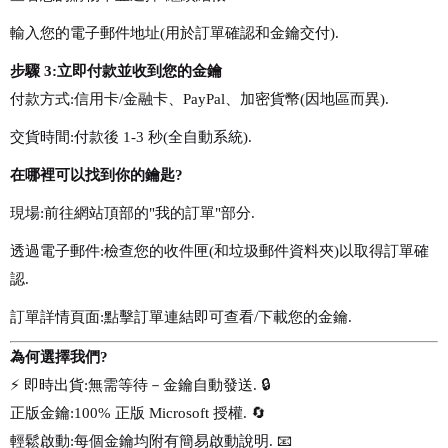
輸入您的電子郵件地址(用於訂單確認和金鑰交付).
步驟 3:立即付款並收到您的金鑰
付款方式:信用卡/金融卡、PayPal、加密貨幣(因地區而異).
交貨時間:付款後 1-3 秒(全自動系統).
在哪裡可以找到你的鑰匙?
現場:前往網站頂部的"我的訂單"部分.
透過電子郵件:檢查您的收件匣(和垃圾郵件資料夾)以取得訂單確
認.
訂單詳情頁面:點擊訂單連結即可查看/下載您的金鑰.
為何選擇我們?
⚡ 即時出貨:無需等待－金鑰自動發送. 🔒
正版金鑰:100% 正版 Microsoft 授權. 🔄
輕鬆啟動:每個金鑰均附有簡易啟動說明. 📧