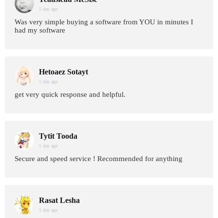
1 day age
Was very simple buying a software from YOU in minutes I
had my software
Hetoaez Sotayt
1 day age
get very quick response and helpful.
Tytit Tooda
1 day age
Secure and speed service ! Recommended for anything
Rasat Lesha
1 day age