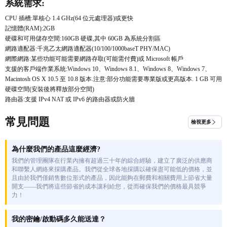
系統需求:
CPU 插槽:單核心 1.4 GHz(64 位元處理器)或更快
記憶體(RAM):2GB
硬碟和可用儲存空間:160GB 硬碟,其中 60GB 為系統分割區
網路適配器:千兆乙太網路適配器(10/100/1000baseT PHY/MAC)
網際網路:某些功能可能需要網路存取(可能需付費)或 Microsoft 帳戶
支援的客戶端作業系統:Windows 10、Windows 8.1、Windows 8、Windows 7、
Macintosh OS X 10.5 至 10.8 版本.注意:部分功能需要專業版或更高版本. 1 GB 可用
硬碟空間(安裝後將釋放部分空間)
路由器:支援 IPv4 NAT 或 IPv6 的路由器或防火牆
常見問題
檢視更多
為什麼我們的產品這麼經濟?
我們的管理團隊在行業內擁有超過三十年的綜合經驗，建立了廣泛的供應商
和聯繫人網絡來採購產品。我們從全球各地採購以確保盡可能低的價格，並
且由於我們僅銷售數位形式的產品，因此能夠在郵費和相關費用上節省大量
開支——我們將這些節省的成本讓利給您，從而確保我們的價格最具競爭
力！
我的密鑰/啟動碼多久能送達？