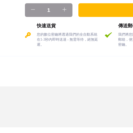
快速送貨
傳送郵
您的數位密鑰將透過我們的全自動系統
我們將您
在1-3秒內即時送達 - 無需等待，絕無延
郵箱，便
遲。
密鑰。