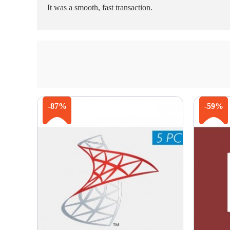
It was a smooth, fast transaction.
-87%
-59%