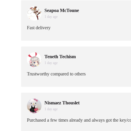
Seapoa McToune
1 day age
Fast delivery
Teneth Techism
1 day age
Trustworthy compared to others
Nismaez Thouslet
1 day age
Purchased a few times already and always got the key/co