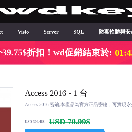
ct
Visio
Server
SQL
防毒軟體與安
39.75$折扣！wd促銷結束於:
01:4
Access 2016 - 1 台
Access 2016 密鑰,本產品為官方正品密鑰，可
USD 70.99$
USD 306.48$