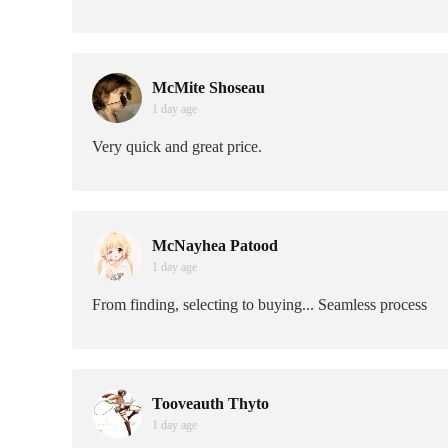
McMite Shoseau
1 day age
Very quick and great price.
McNayhea Patood
1 day age
From finding, selecting to buying... Seamless process
Tooveauth Thyto
1 day age