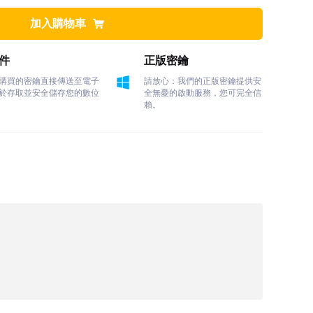
加入購物車
件
正版密鑰
購買的密鑰直接傳送至電子
請放心：我們的正版密鑰提供安
於存取並安全儲存您的數位
全無憂的啟動服務，您可完全信
賴。