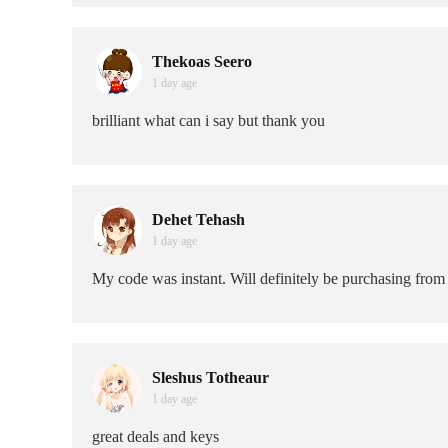
Thekoas Seero
1 day age
brilliant what can i say but thank you
Dehet Tehash
1 day age
My code was instant. Will definitely be purchasing from
Sleshus Totheaur
1 day age
great deals and keys