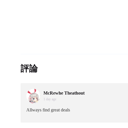
評論
McRewhe Theathout
1 day age
Allways find great deals