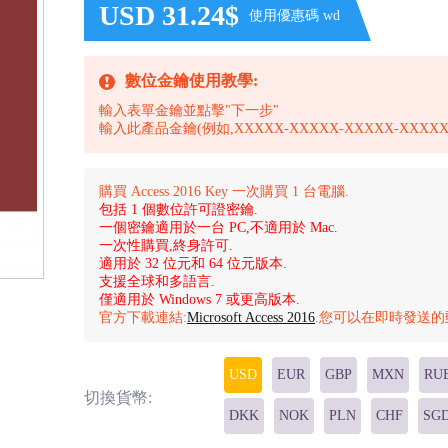
USD 31.24$
使用優惠碼 wd
數位金鑰使用教學:
輸入表單金鑰並點擊"下一步"
輸入此產品金鑰(例如,XXXXX-XXXXX-XXXXX-XXXXX
購買 Access 2016 Key 一次購買 1 台電腦.
包括 1 個數位許可證密鑰.
一個密鑰適用於一台 PC,不適用於 Mac.
一次性購買,終身許可.
適用於 32 位元和 64 位元版本.
支援全球和多語言.
僅適用於 Windows 7 或更高版本.
官方下載連結:
Microsoft Access 2016
.您可以在即時發送的
USD
EUR
GBP
MXN
RU
切換貨幣:
DKK
NOK
PLN
CHF
SG